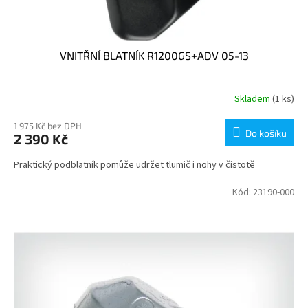
VNITŘNÍ BLATNÍK R1200GS+ADV 05-13
Skladem
(1 ks)
1 975 Kč bez DPH
Do košíku
2 390 Kč
Praktický podblatník pomůže udržet tlumič i nohy v čistotě
Kód:
23190-000