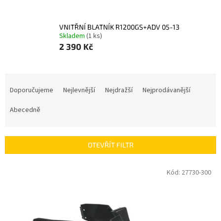
VNITŘNÍ BLATNÍK R1200GS+ADV 05-13
Skladem
(1 ks)
2 390 Kč
Ř
a
Doporučujeme
Nejlevnější
Nejdražší
Nejprodávanější
z
e
Abecedně
n
í
p
OTEVŘÍT FILTR
r
o
V
Kód:
27730-300
d
ý
u
p
k
i
t
s
ů