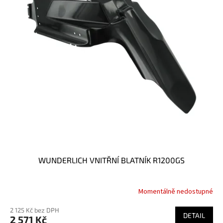
p
r
o
d
u
k
t
ů
WUNDERLICH VNITŘNÍ BLATNÍK R1200GS
Momentálně nedostupné
2 125 Kč bez DPH
DETAIL
2 571 Kč