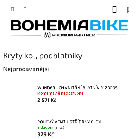
Přejít
NÁKUP
na
obsah
KOŠÍK
Kryty kol, podblatníky
Nejprodávanější
WUNDERLICH VNITŘNÍ BLATNÍK R1200GS
Momentálně nedostupné
2 571 Kč
ROHOVÝ VENTIL STŘÍBRNÝ ELOX
Skladem
(3 ks)
329 Kč