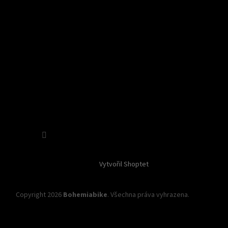
Sledovat na Instagramu
Vytvořil Shoptet
Copyright 2026
Bohemiabike
. Všechna práva vyhrazena.
Upravit
nastavení cookies