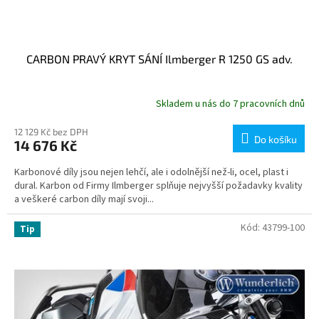
CARBON PRAVÝ KRYT SÁNÍ Ilmberger R 1250 GS adv.
Skladem u nás do 7 pracovních dnů
12 129 Kč bez DPH
Do košíku
14 676 Kč
Karbonové díly jsou nejen lehčí, ale i odolnější než-li, ocel, plast i
dural. Karbon od Firmy Ilmberger splňuje nejvyšší požadavky kvality
a veškeré carbon díly mají svoji...
Kód:
43799-100
Tip