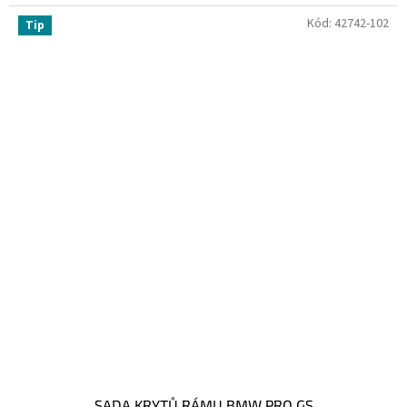
Kód:
42742-102
Tip
SADA KRYTŮ RÁMU BMW PRO GS