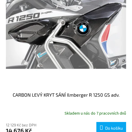
p
r
o
d
u
k
t
ů
CARBON LEVÝ KRYT SÁNÍ Ilmberger R 1250 GS adv.
Skladem u nás do 7 pracovních dnů
12 129 Kč bez DPH
Do košíku
14 676 Kč