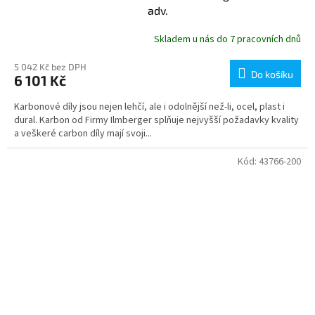
adv.
Skladem u nás do 7 pracovních dnů
5 042 Kč bez DPH
Do košíku
6 101 Kč
Karbonové díly jsou nejen lehčí, ale i odolnější než-li, ocel, plast i
dural. Karbon od Firmy Ilmberger splňuje nejvyšší požadavky kvality
a veškeré carbon díly mají svoji...
Kód:
43766-200