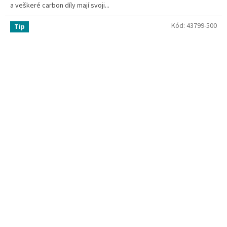
a veškeré carbon díly mají svoji...
Kód:
43799-500
Tip