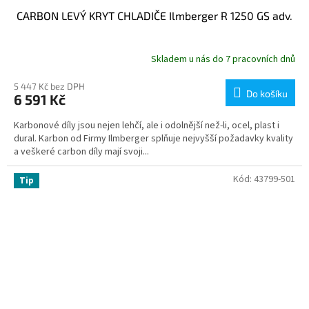
CARBON LEVÝ KRYT CHLADIČE Ilmberger R 1250 GS adv.
Skladem u nás do 7 pracovních dnů
5 447 Kč bez DPH
Do košíku
6 591 Kč
Karbonové díly jsou nejen lehčí, ale i odolnější než-li, ocel, plast i
dural. Karbon od Firmy Ilmberger splňuje nejvyšší požadavky kvality
a veškeré carbon díly mají svoji...
Kód:
43799-501
Tip