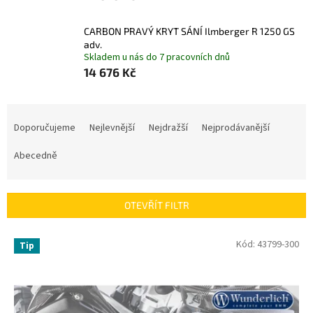
CARBON PRAVÝ KRYT SÁNÍ Ilmberger R 1250 GS
adv.
Skladem u nás do 7 pracovních dnů
14 676 Kč
Ř
a
Doporučujeme
Nejlevnější
Nejdražší
Nejprodávanější
z
e
Abecedně
n
í
p
OTEVŘÍT FILTR
r
o
V
Kód:
43799-300
Tip
d
ý
u
p
k
i
t
s
ů