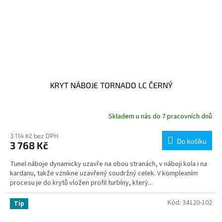
KRYT NÁBOJE TORNADO LC ČERNÝ
Skladem u nás do 7 pracovních dnů
3 114 Kč bez DPH
Do košíku
3 768 Kč
Tunel náboje dynamicky uzavře na obou stranách, v náboji kola i na
kardanu, takže vznikne uzavřený soudržný celek. V komplexním
procesu je do krytů vložen profil turbíny, který...
Kód:
34120-102
Tip