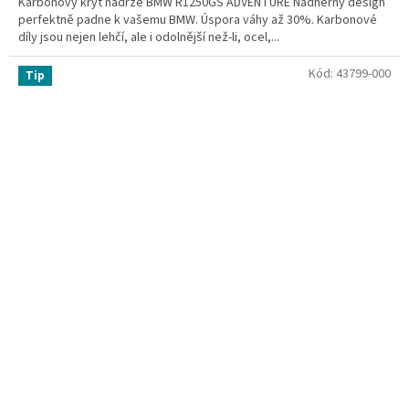
Karbonový kryt nádrže BMW R1250GS ADVENTURE Nadherný design
perfektně padne k vašemu BMW. Úspora váhy až 30%. Karbonové
díly jsou nejen lehčí, ale i odolnější než-li, ocel,...
Kód:
43799-000
Tip