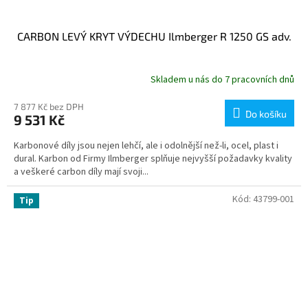
CARBON LEVÝ KRYT VÝDECHU Ilmberger R 1250 GS adv.
Skladem u nás do 7 pracovních dnů
7 877 Kč bez DPH
Do košíku
9 531 Kč
Karbonové díly jsou nejen lehčí, ale i odolnější než-li, ocel, plast i
dural. Karbon od Firmy Ilmberger splňuje nejvyšší požadavky kvality
a veškeré carbon díly mají svoji...
Kód:
43799-001
Tip