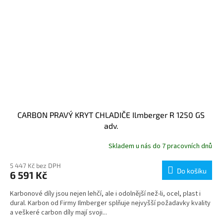
CARBON PRAVÝ KRYT CHLADIČE Ilmberger R 1250 GS
adv.
Skladem u nás do 7 pracovních dnů
5 447 Kč bez DPH
Do košíku
6 591 Kč
Karbonové díly jsou nejen lehčí, ale i odolnější než-li, ocel, plast i
dural. Karbon od Firmy Ilmberger splňuje nejvyšší požadavky kvality
a veškeré carbon díly mají svoji...