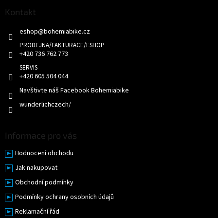
p
c
a
Kontakt
í
t
p
eshop
@
bohemiabike.cz
í
r
v
k
+420 736 762 773
y
v
+420 605 504 044
ý
p
Navštivte náš Facebook Bohemiabike
i
wunderlichczech/
s
u
Informace pro vás
Hodnocení obchodu
Jak nakupovat
Obchodní podmínky
Podmínky ochrany osobních údajů
Reklamační řád