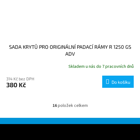
SADA KRYTŮ PRO ORIGINÁLNÍ PADACÍ RÁMY R 1250 GS
ADV
Skladem u nás do 7 pracovních dnů
314 Kč bez DPH
Do košíku
380 Kč
16
položek celkem
O
v
l
á
Z
d
á
a