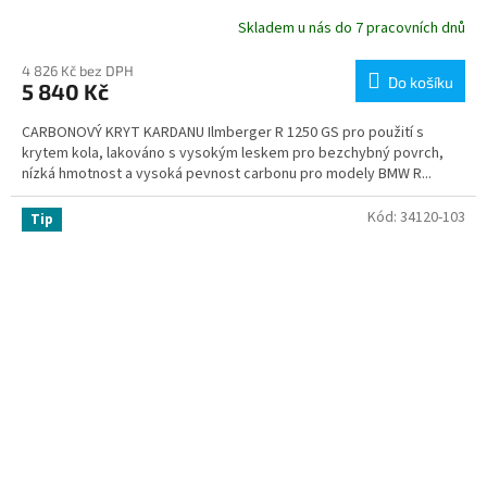
Skladem u nás do 7 pracovních dnů
4 826 Kč bez DPH
Do košíku
5 840 Kč
CARBONOVÝ KRYT KARDANU Ilmberger R 1250 GS pro použití s
krytem kola, lakováno s vysokým leskem pro bezchybný povrch,
nízká hmotnost a vysoká pevnost carbonu pro modely BMW R...
Kód:
34120-103
Tip