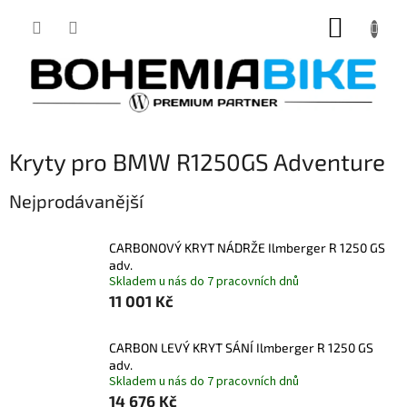
Přejít
NÁKUP
na
obsah
KOŠÍK
Kryty pro BMW R1250GS Adventure
Nejprodávanější
CARBONOVÝ KRYT NÁDRŽE Ilmberger R 1250 GS
adv.
Skladem u nás do 7 pracovních dnů
11 001 Kč
CARBON LEVÝ KRYT SÁNÍ Ilmberger R 1250 GS
adv.
Skladem u nás do 7 pracovních dnů
14 676 Kč