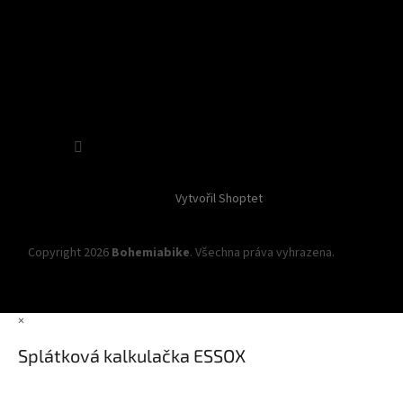
Sledovat na Instagramu
Vytvořil Shoptet
Copyright 2026
Bohemiabike
. Všechna práva vyhrazena.
Upravit
nastavení cookies
×
Splátková kalkulačka ESSOX