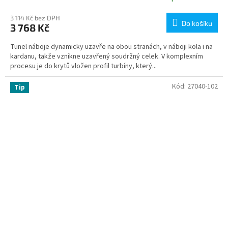
3 114 Kč bez DPH
Do košíku
3 768 Kč
Tunel náboje dynamicky uzavře na obou stranách, v náboji kola i na
kardanu, takže vznikne uzavřený soudržný celek. V komplexním
procesu je do krytů vložen profil turbíny, který...
Kód:
27040-102
Tip