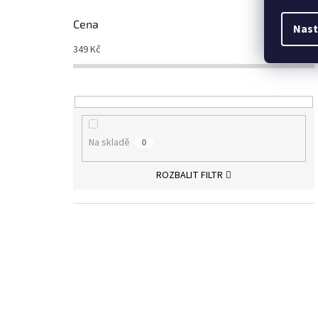
Cena
Nast
349
Kč
1272
Kč
Na skladě
0
ROZBALIT FILTR