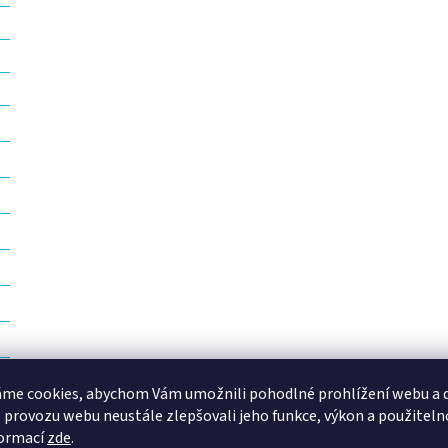
me cookies, abychom Vám umožnili pohodlné prohlížení webu a d
 provozu webu neustále zlepšovali jeho funkce, výkon a použiteln
formací
zde
.