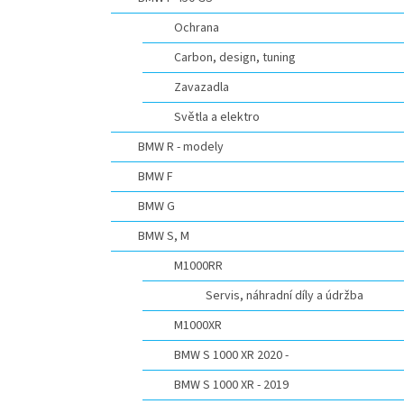
n
e
Ochrana
l
Carbon, design, tuning
Zavazadla
Světla a elektro
BMW R - modely
BMW F
BMW G
BMW S, M
M1000RR
Servis, náhradní díly a údržba
M1000XR
BMW S 1000 XR 2020 -
BMW S 1000 XR - 2019