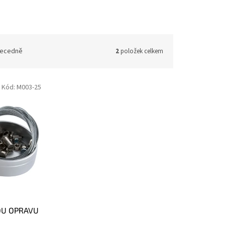
ecedně
2
položek celkem
Kód:
M003-25
OU OPRAVU