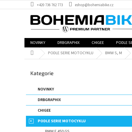
Přejít
+420 736 762 773
eshop@bohemiabike.cz
na
obsah
NOVINKY
DRBGRAPHIX
CHIGEE
PODLE S
Domů
PODLE SERIE MOTOCYKLU
BMW S, M
P
o
Přeskočit
Kategorie
s
kategorie
t
r
NOVINKY
a
DRBGRAPHIX
n
n
CHIGEE
í
p
PODLE SERIE MOTOCYKLU
a
BMW F 450 GS