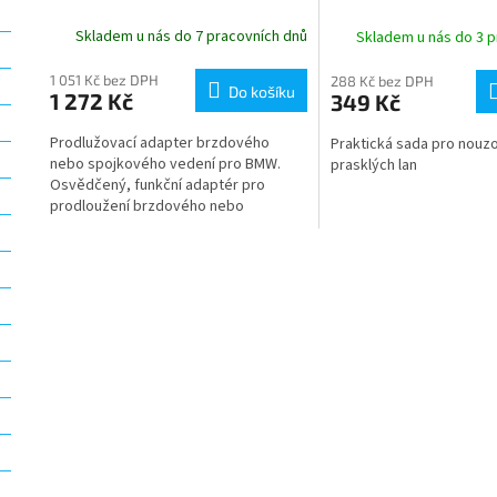
SPOJKOVÉHO VEDENÍ
Skladem u nás do 7 pracovních dnů
Skladem u nás do 3 p
1 051 Kč bez DPH
288 Kč bez DPH
Do košíku
1 272 Kč
349 Kč
Prodlužovací adapter brzdového
Praktická sada pro nouz
nebo spojkového vedení pro BMW.
prasklých lan
Osvědčený, funkční adaptér pro
prodloužení brzdového nebo
spojkového vedení o cca 35 mm.
Užitečné při přestavbě...
O
v
l
á
d
a
c
í
p
r
v
k