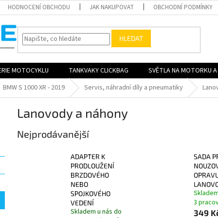
HODNOCENÍ OBCHODU
JAK NAKUPOVAT
OBCHODNÍ PODMÍNKY
HLEDAT
ERIE MOTOCYKLU
TANKVAKY CLICKBAG
SVĚTLA NA MOTORKU A 
BMW S 1000 XR - 2019
Servis, náhradní díly a pneumatiky
Lano
Lanovody a náhony
Nejprodávanější
ADAPTER K
SADA P
PRODLOUŽENÍ
NOUZO
BRZDOVÉHO
OPRAV
NEBO
LANOV
Skladem
SPOJKOVÉHO
3 praco
VEDENÍ
Skladem u nás do
349 K