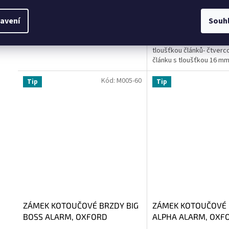
1 025 Kč bez DPH
3 209 Kč bez DPH
Do košíku
1 240 Kč
3 883 Kč
avení
Souh
MOTO ZÁMEK NEMESIS - 
řetěz z tvrzené oceli s v
tloušťkou článků- čtverc
článku s tloušťkou 16 mm
Chrom Molybdenové...
Kód:
M005-60
Tip
Tip
ZÁMEK KOTOUČOVÉ BRZDY BIG
ZÁMEK KOTOUČOVÉ
BOSS ALARM, OXFORD
ALPHA ALARM, OXF
(INTEGROVANÝ ALARM)