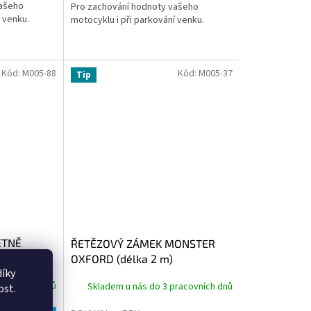
vašeho
Pro zachování hodnoty vašeho
 venku.
motocyklu i při parkování venku.
Kód:
M005-88
Kód:
M005-37
Tip
ETNĚ
ŘETĚZOVÝ ZÁMEK MONSTER
lka řetězu
OXFORD (délka 2 m)
íky
racovních dnů
Skladem u nás do 3 pracovních dnů
ost.