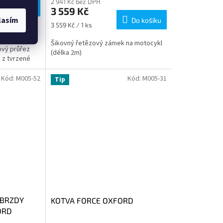
2 941 Kč bez DPH
Do košíku
3 559 Kč
lasím
Do košíku
Měrná
3 559 Kč / 1 ks
článkový
cena:
elkou
Šikovný řetězový zámek na motocykl
ový průřez
(délka 2m)
 z tvrzené
Kód:
M005-52
Kód:
M005-31
Tip
 BRZDY
KOTVA FORCE OXFORD
ORD