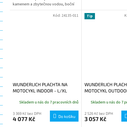
kamenem a zbytečnou vodou, boční
desky držáku také rozptýlí agresivní
vodu...
Kód:
24135-011
K
Tip
WUNDERLICH PLACHTA NA
WUNDERLICH PLACH
MOTOCYKL INDOOR - L/XL
MOTOCYKL OUTDOOR
XL
Skladem u nás do 7 pracovních dnů
Skladem u nás do 7 p
3 369 Kč bez DPH
2 526 Kč bez DPH
Do košíku
4 077 Kč
3 057 Kč