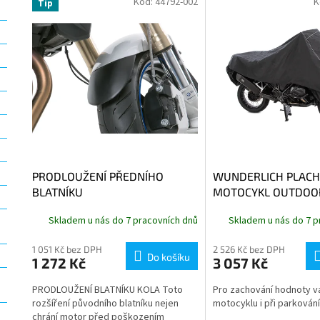
Kód:
44792-002
K
Tip
ý
í
p
p
i
r
s
o
p
d
r
u
o
k
d
t
u
ů
k
t
PRODLOUŽENÍ PŘEDNÍHO
WUNDERLICH PLACH
ů
BLATNÍKU
MOTOCYKL OUTDOOR
M
Skladem u nás do 7 pracovních dnů
Skladem u nás do 7 p
1 051 Kč bez DPH
2 526 Kč bez DPH
Do košíku
1 272 Kč
3 057 Kč
PRODLOUŽENÍ BLATNÍKU KOLA Toto
Pro zachování hodnoty 
rozšíření původního blatníku nejen
motocyklu i při parkování
chrání motor před poškozením