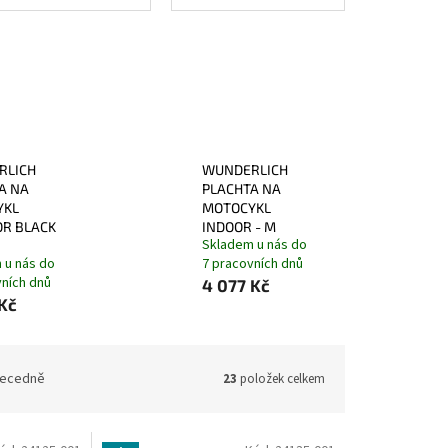
RLICH
WUNDERLICH
A NA
PLACHTA NA
YKL
MOTOCYKL
R BLACK
INDOOR - M
Skladem u nás do
 u nás do
7 pracovních dnů
vních dnů
4 077 Kč
Kč
ecedně
23
položek celkem