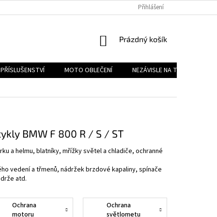
PODMÍNKY OCHRANY OSOBNÍCH ÚDAJŮ
Přihlášení
REKLAMAČNÍ ŘÁD
FOR
NÁKUPNÍ
Prázdný košík
KOŠÍK
PŘÍSLUŠENSTVÍ
MOTO OBLEČENÍ
NEZÁVISLE NA TYPU MOTORK
cykly BMW F 800 R / S / ST
ku a helmu, blatníky, mřížky světel a chladiče, ochranné
ého vedení a třmenů, nádržek brzdové kapaliny, spínače
drže atd.
Ochrana
Ochrana
motoru
světlometu