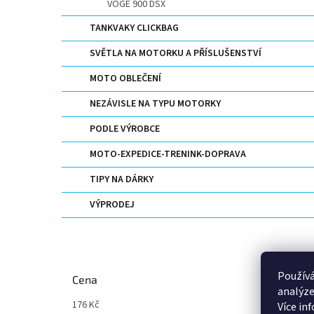
VOGE 900 DSX
TANKVAKY CLICKBAG
SVĚTLA NA MOTORKU A PŘÍSLUŠENSTVÍ
MOTO OBLEČENÍ
NEZÁVISLE NA TYPU MOTORKY
PODLE VÝROBCE
MOTO-EXPEDICE-TRENINK-DOPRAVA
TIPY NA DÁRKY
VÝPRODEJ
Používá
Cena
analýze
176
Kč
6684
Kč
Více in