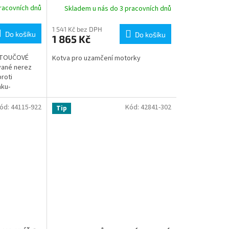
racovních dnů
Skladem u nás do 3 pracovních dnů
1 541 Kč bez DPH
Do košíku
Do košíku
1 865 Kč
OTOUČOVÉ
Kotva pro uzamčení motorky
vané nerez
proti
mku-
ohovým
ód:
44115-922
Kód:
42841-302
Tip