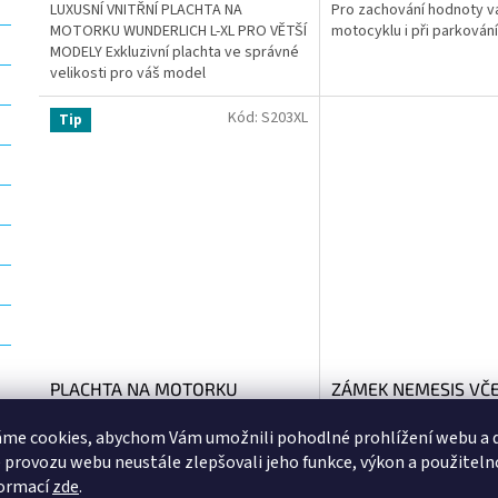
LUXUSNÍ VNITŘNÍ PLACHTA NA
Pro zachování hodnoty 
MOTORKU WUNDERLICH L-XL PRO VĚTŠÍ
motocyklu i při parkování
MODELY Exkluzivní plachta ve správné
velikosti pro váš model
motocyklu.Vnitřní kryt nabízí
dokonalou a spolehlivou...
Kód:
S203XL
Tip
PLACHTA NA MOTORKU
ZÁMEK NEMESIS VČ
ŘETĚZU, OXFORD (dé
me cookies, abychom Vám umožnili pohodlné prohlížení webu a d
1,5 m)
Skladem u nás do 3 pracovních dnů
Skladem u nás do 3 p
 provozu webu neustále zlepšovali jeho funkce, výkon a použiteln
formací
zde
.