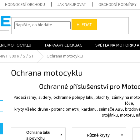
HODNOCENÍ OBCHODU
JAK NAKUPOVAT
OBCHODNÍ PODMÍNKY
HLEDAT
ERIE MOTOCYKLU
TANKVAKY CLICKBAG
SVĚTLA NA MOTORKU A 
MW F 800 R / S / ST
Ochrana motocyklu
Ochrana motocyklu
Ochranné příslušenství pro Moto
Padací rámy, slidery, ochranné polepy laku, plachty, zámky na motor
fólie,
kryty všeho druhu - potenciometru, kardanu, snímače ABS, brzdov
stojánku, motoru, ná
Ochrana laku
Různé kryty
a povrchu