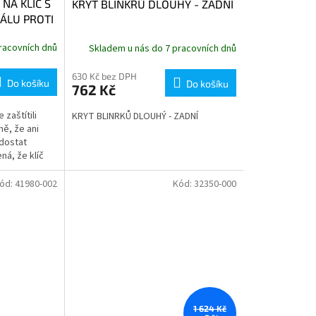
NA KLÍČ S
KRYT BLINKRŮ DLOUHÝ - ZADNÍ
NÁLU PROTI
racovních dnů
Skladem u nás do 7 pracovních dnů
630 Kč bez DPH
Do košíku
Do košíku
762 Kč
zaštítili
KRYT BLINRKŮ DLOUHÝ - ZADNÍ
ně, že ani
 dostat
ná, že klíč
apadnutelný
ód:
41980-002
Kód:
32350-000
1 624 Kč