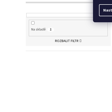
Nast
Na skladě
2
ROZBALIT FILTR