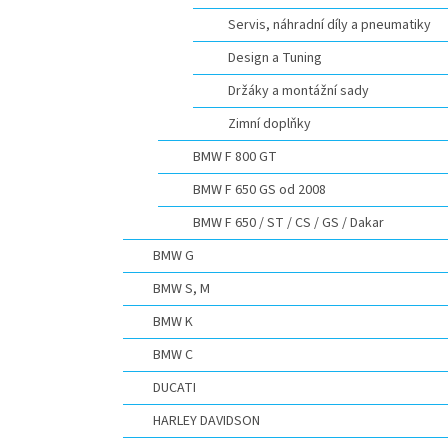
Servis, náhradní díly a pneumatiky
Design a Tuning
Držáky a montážní sady
Zimní doplňky
BMW F 800 GT
BMW F 650 GS od 2008
BMW F 650 / ST / CS / GS / Dakar
BMW G
BMW S, M
BMW K
BMW C
DUCATI
HARLEY DAVIDSON