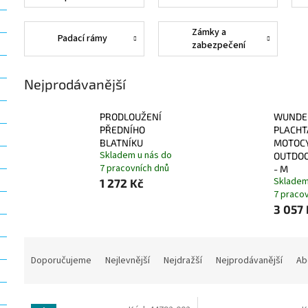
Zámky a
Padací rámy
zabezpečení
proti krádeži
Nejprodávanější
PRODLOUŽENÍ
WUNDE
PŘEDNÍHO
PLACHT
BLATNÍKU
MOTOC
Skladem u nás do
OUTDOO
7 pracovních dnů
- M
Skladem
1 272 Kč
7 praco
3 057 
Ř
a
Doporučujeme
Nejlevnější
Nejdražší
Nejprodávanější
Ab
z
e
V
n