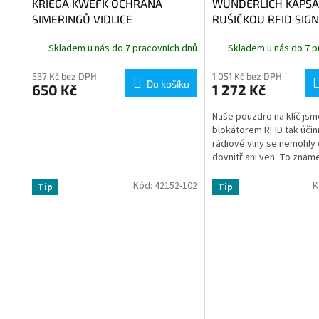
KRIEGA KWEFK OCHRANA
WUNDERLICH KAPSA 
SIMERINGŮ VIDLICE
RUŠIČKOU RFID SIG
KRÁDEŽI
Skladem u nás do 7 pracovních dnů
Skladem u nás do 7 p
537 Kč bez DPH
1 051 Kč bez DPH
Do košíku
650 Kč
1 272 Kč
Naše pouzdro na klíč jsme 
blokátorem RFID tak účin
rádiové vlny se nemohly
dovnitř ani ven. To zname
Keyless Go zůstává nen
Kód:
42152-102
K
Tip
Tip