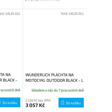
ód:
24125-021
Kód:
24125-011
TA NA
WUNDERLICH PLACHTA NA
 BLACK -
MOTOCYKL OUTDOOR BLACK - L
racovních dnů
Skladem u nás do 7 pracovních dnů
2 526 Kč bez DPH
Do košíku
Do košíku
3 057 Kč