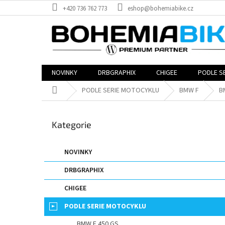
Přejít
+420 736 762 773
eshop@bohemiabike.cz
na
obsah
NOVINKY
DRBGRAPHIX
CHIGEE
PODLE S
Domů
PODLE SERIE MOTOCYKLU
BMW F
B
P
o
Přeskočit
Kategorie
s
kategorie
t
r
NOVINKY
a
DRBGRAPHIX
n
n
CHIGEE
í
p
PODLE SERIE MOTOCYKLU
a
BMW F 450 GS