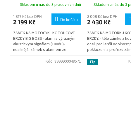
Skladem u nás do 3 pracovních dnů
Skladem u nás do 3 p
1 817 Kč bez DPH
2 008 Kč bez DPH
Do košíku
2 199 Kč
2 430 Kč
ZÁMEK NA MOTOCYKL KOTOUČOVÉ
ZÁMEK NA MOTORKU K
BRZDY BIG BOSS - alarm s výrazným
BRZDY. - tělo zámku z ko
akustickým signálem (100dB)-
oceli pro lepší odolnost 
nesilnější zámek s alarmem ze
poškození a prořezu zá
sortimentu Oxford- tělo zámku...
integrovaný alarm s pol
čidlem,...
Kód:
8999900048571
K
Tip