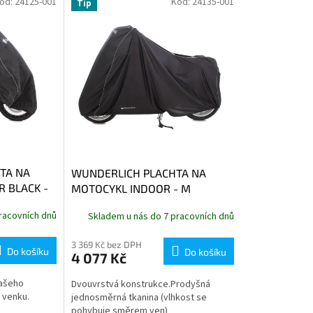
ód:
24125-001
Kód:
24135-001
Tip
TA NA
WUNDERLICH PLACHTA NA
 BLACK -
MOTOCYKL INDOOR - M
racovních dnů
Skladem u nás do 7 pracovních dnů
3 369 Kč bez DPH
Do košíku
Do košíku
4 077 Kč
vašeho
Dvouvrstvá konstrukce.Prodyšná
 venku.
jednosměrná tkanina (vlhkost se
pohybuje směrem ven)