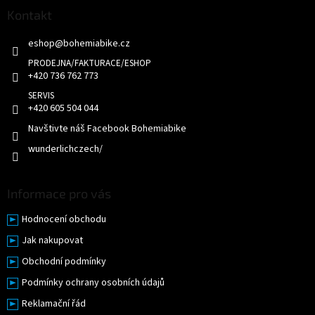
p
a
Kontakt
t
eshop
@
bohemiabike.cz
í
+420 736 762 773
+420 605 504 044
Navštivte náš Facebook Bohemiabike
wunderlichczech/
Informace pro vás
Hodnocení obchodu
Jak nakupovat
Obchodní podmínky
Podmínky ochrany osobních údajů
Reklamační řád