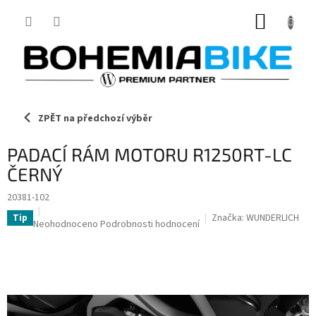
Přejít
NÁKUP
na
obsah
KOŠÍK
ZPĚT na předchozí výběr
PADACÍ RÁM MOTORU R1250RT-LC
ČERNÝ
20381-102
Značka:
WUNDERLICH
Tip
Průměrné
Neohodnoceno
Podrobnosti hodnocení
hodnocení
produktu
je
0,0
z
5