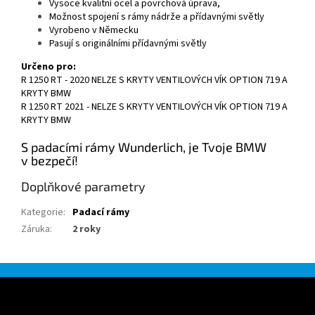
Vysoce kvalitní ocel a povrchová úprava,
Možnost spojení s rámy nádrže a přídavnými světly
Vyrobeno v Německu
Pasují s originálními přídavnými světly
Určeno pro:
R 1250 RT - 2020 NELZE S KRYTY VENTILOVÝCH VÍK OPTION 719 A
KRYTY BMW
R 1250 RT 2021 - NELZE S KRYTY VENTILOVÝCH VÍK OPTION 719 A
KRYTY BMW
S padacími rámy Wunderlich, je Tvoje BMW
v bezpečí!
Doplňkové parametry
Kategorie
:
Padací rámy
Záruka
:
2 roky
Z
á