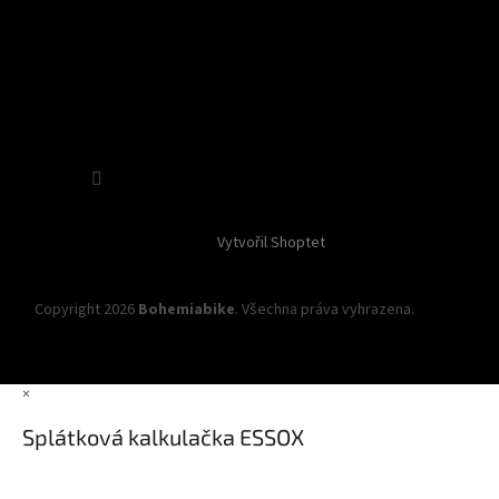
Sledovat na Instagramu
Vytvořil Shoptet
Copyright 2026
Bohemiabike
. Všechna práva vyhrazena.
Upravit
nastavení cookies
×
Splátková kalkulačka ESSOX