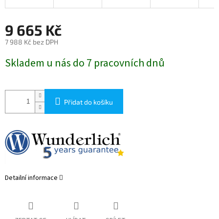
9 665 Kč
7 988 Kč bez DPH
Měrná
Skladem u nás do 7 pracovních dnů
cena:
Přidat do košíku
Detailní informace