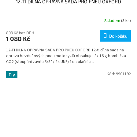
12-TI DÍLNÁ OPRAVNÁ SADA PRO PNEU OXFORD
Skladem
(3 ks)
893 Kč bez DPH
Do košíku
1 080 Kč
12-TI DÍLNÁ OPRAVNÁ SADA PRO PNEU OXFORD 12-ti dílná sada na
opravu bezdušových pneu motocyklů obsahuje: 3x 16 g bombička
CO2 (stoupání závitu 3/8" / 24 UNF) 1x izolační a...
Kód:
9901192
Tip