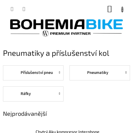
Přejít
NÁKUP
na
obsah
KOŠÍK
Pneumatiky a příslušenství kol
Příslušenství pneu
Pneumatiky
Ráfky
Nejprodávanější
Chytrý Aku kompresor Interphone