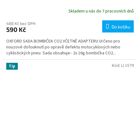
Skladem u nás do 7 pracovních dnů
488 Kč bez DPH
Do košíku
590 Kč
OXFORD SADA BOMBIČEK CO2 VČETNĚ ADAPTERU Určeno pro
nouzové dofouknutí po opravě defektu motocyklových nebo
cyklistických pneu Sada obsahuje:- 2x 16g bombička CO2...
Kód:
LI 1579
Tip