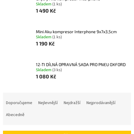
Skladem
(1 ks)
1 490 Kč
Mini Aku kompresor Interphone 9x7x3,5cm
Skladem
(1 ks)
1 190 Kč
12-TI DÍLNÁ OPRAVNÁ SADA PRO PNEU OXFORD
Skladem
(3 ks)
1 080 Kč
Ř
a
Doporučujeme
Nejlevnější
Nejdražší
Nejprodávanější
z
e
Abecedně
n
í