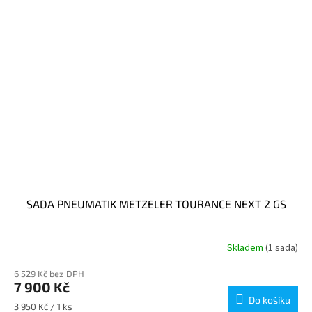
SADA PNEUMATIK METZELER TOURANCE NEXT 2 GS
Skladem
(1 sada)
6 529 Kč bez DPH
7 900 Kč
Do košíku
Měrná
3 950 Kč / 1 ks