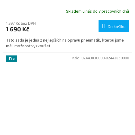
Skladem u nás do 7 pracovních dnů
1 397 Kč bez DPH
Do košíku
1 690 Kč
Tato sada je jedna z nejlepších na opravu pneumatik, kterou jsme
měli možnost vyzkoušet.
Kód:
02443830000-02443850000
Tip