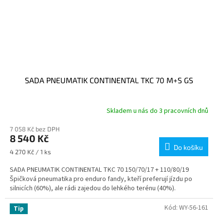
SADA PNEUMATIK CONTINENTAL TKC 70 M+S GS
Skladem u nás do 3 pracovních dnů
7 058 Kč bez DPH
8 540 Kč
Do košíku
Měrná
4 270 Kč / 1 ks
cena:
SADA PNEUMATIK CONTINENTAL TKC 70 150/70/17 + 110/80/19
Špičková pneumatika pro enduro fandy, kteří preferují jízdu po
silnicích (60%), ale rádi zajedou do lehkého terénu (40%).
Kód:
WY-56-161
Tip