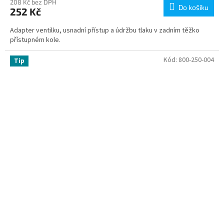
208 Kč bez DPH
Do košíku
252 Kč
Adapter ventilku, usnadní přístup a údržbu tlaku v zadním těžko
přístupném kole.
Kód:
800-250-004
Tip