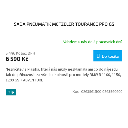
SADA PNEUMATIK METZELER TOURANCE PRO GS
Skladem u nás do 3 pracovních dnů
5 446 Kč bez DPH
Do košíku
6 590 Kč
Nezničitelná klasika, která nás nikdy nezklamala ani co do nájezdu
tak do přilnavosti za všech okolností pro modely BMW R 1100, 1150,
1200 GS + ADVENTURE
Kód:
0263961500-0263960600
Tip