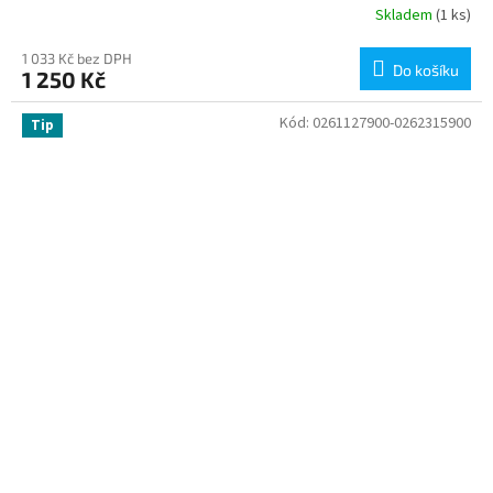
Skladem
(1 ks)
1 033 Kč bez DPH
Do košíku
1 250 Kč
Kód:
0261127900-0262315900
Tip