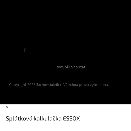
Sledovat na Instagramu
Vytvořil Shoptet
Copyright 2026
Bohemiabike
. Všechna práva vyhrazena.
Upravit
nastavení cookies
×
Splátková kalkulačka ESSOX