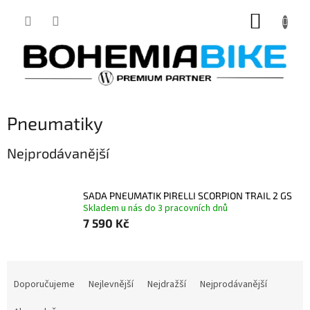
Přejít
NÁKUP
na
obsah
KOŠÍK
Pneumatiky
Nejprodávanější
SADA PNEUMATIK PIRELLI SCORPION TRAIL 2 GS
Skladem u nás do 3 pracovních dnů
7 590 Kč
Ř
a
Doporučujeme
Nejlevnější
Nejdražší
Nejprodávanější
z