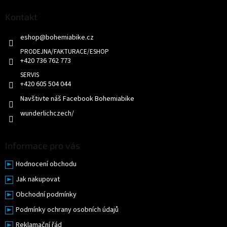
a
p
c
a
Kontakt
í
t
p
eshop
@
bohemiabike.cz
í
r
v
k
+420 736 762 773
y
v
+420 605 504 044
ý
p
Navštivte náš Facebook Bohemiabike
i
wunderlichczech/
s
u
Informace pro vás
Hodnocení obchodu
Jak nakupovat
Obchodní podmínky
Podmínky ochrany osobních údajů
Reklamační řád