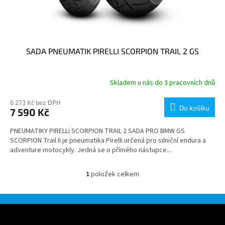
SADA PNEUMATIK PIRELLI SCORPION TRAIL 2 GS
Skladem u nás do 3 pracovních dnů
6 273 Kč bez DPH
Do košíku
7 590 Kč
PNEUMATIKY PIRELLi SCORPION TRAIL 2 SADA PRO BMW GS
SCORPION Trail II je pneumatika Pirelli určená pro silniční endura a
adventure motocykly. Jedná se o přímého nástupce...
1
položek celkem
O
v
l
á
Z
d
á