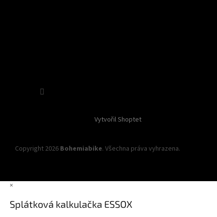
Sledovat na Instagramu
Vytvořil Shoptet
Copyright 2026
Bohemiabike
. Všechna práva vyhrazena.
Upravit
nastavení cookies
×
Splátková kalkulačka ESSOX