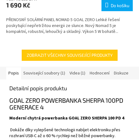
1 690 Kč
Do košíku
PŘENOSNÝ SOLÁRNÍ PANEL NOMAD 5 GOAL ZERO Lehké řešení
poskytující nepřetržitou energii ze slunce. Nový Nomad 5 je
kompaktní, robustní, lehoučký a skladný. Výkon 5 W bohatě...
ZOBRAZIT VŠECHNY SOUVISEJÍCÍ PRODUKTY
Popis
Související soubory (1)
Videa (1)
Hodnocení
Diskuze
Detailní popis produktu
GOAL ZERO POWERBANKA SHERPA 100PD
GENERACE 4
Moderní chytrá powerbanka GOAL ZERO SHERPA 100 PD 4
Dokáže díky vylepšené technologii nabíjet elektroniku přes
rozhraní USB-C až o 60 % rychleji než běžné powerbanky.