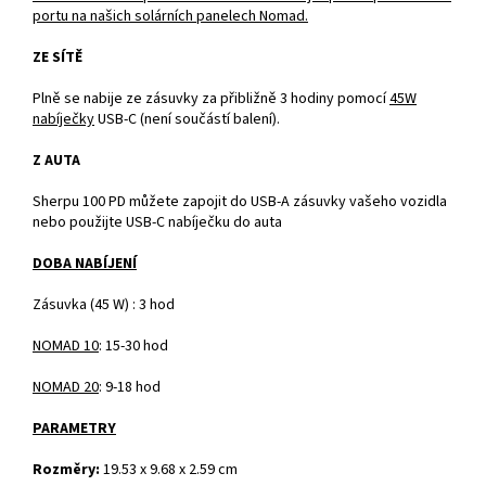
portu na našich solárních panelech Nomad.
ZE SÍTĚ
Plně se nabije ze zásuvky za přibližně 3 hodiny pomocí
45W
nabíječky
USB-C (není součástí balení).
Z AUTA
Sherpu 100 PD můžete zapojit do USB-A zásuvky vašeho vozidla
nebo použijte USB-C nabíječku do auta
DOBA NABÍJENÍ
Zásuvka (45 W) : 3 hod
NOMAD 10
: 15-30 hod
NOMAD 20
: 9-18 hod
PARAMETRY
Rozměry:
19.53 x 9.68 x 2.59 cm