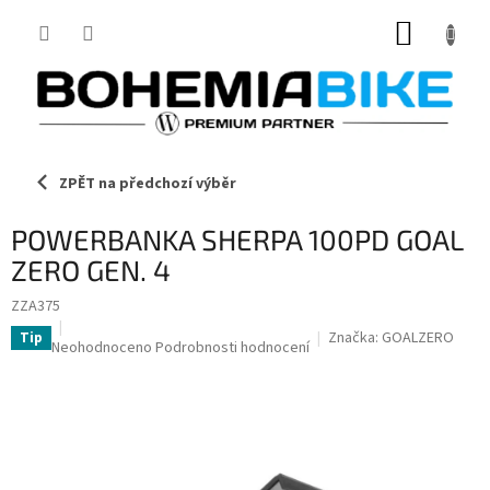
Přejít
NÁKUP
na
obsah
KOŠÍK
ZPĚT na předchozí výběr
POWERBANKA SHERPA 100PD GOAL
ZERO GEN. 4
ZZA375
Značka:
GOALZERO
Tip
Průměrné
Neohodnoceno
Podrobnosti hodnocení
hodnocení
produktu
je
0,0
z
5