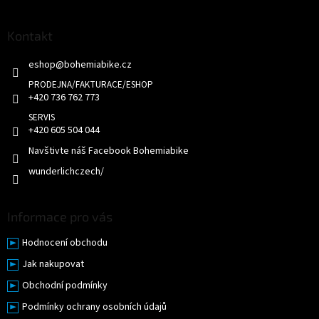
á
p
a
Kontakt
t
eshop
@
bohemiabike.cz
í
+420 736 762 773
+420 605 504 044
Navštivte náš Facebook Bohemiabike
wunderlichczech/
Informace pro vás
Hodnocení obchodu
Jak nakupovat
Obchodní podmínky
Podmínky ochrany osobních údajů