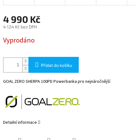
4 990 Kč
4 124 Kč bez DPH
Měrná
Vyprodáno
cena:
Přidat do košíku
GOAL ZERO SHERPA 100PD Powerbanka pro nejnáročnější
Detailní informace