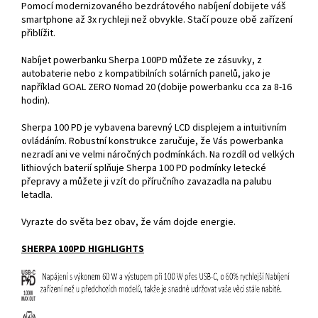
Pomocí modernizovaného bezdrátového nabíjení dobijete váš
smartphone až 3x rychleji než obvykle. Stačí pouze obě zařízení
přiblížit.
Nabíjet powerbanku Sherpa 100PD můžete ze zásuvky, z
autobaterie nebo z kompatibilních solárních panelů, jako je
například GOAL ZERO Nomad 20 (dobije powerbanku cca za 8-16
hodin).
Sherpa 100 PD je vybavena barevný LCD displejem a intuitivním
ovládáním. Robustní konstrukce zaručuje, že Vás powerbanka
nezradí ani ve velmi náročných podmínkách. Na rozdíl od velkých
lithiových baterií splňuje Sherpa 100 PD podmínky letecké
přepravy a můžete ji vzít do příručního zavazadla na palubu
letadla.
Vyrazte do světa bez obav, že vám dojde energie.
SHERPA 100PD HIGHLIGHTS