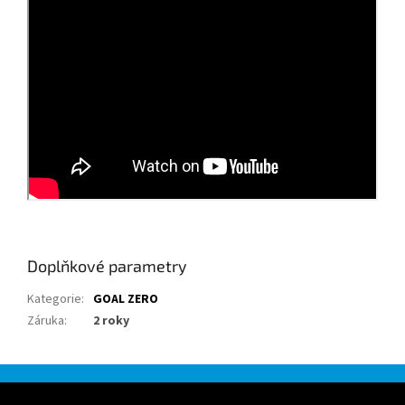
Doplňkové parametry
Kategorie
:
GOAL ZERO
Záruka
:
2 roky
Z