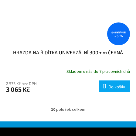
3 227 Kč
–5 %
HRAZDA NA ŘIDÍTKA UNIVERZÁLNÍ 300mm ČERNÁ
Skladem u nás do 7 pracovních dnů
2 533 Kč bez DPH
Do košíku
3 065 Kč
10
položek celkem
O
v
l
á
Z
d