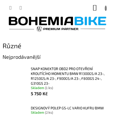
Přejít
NÁKUP
na
obsah
KOŠÍK
Různé
Nejprodávanější
SNAP KONEKTOR OBD2 PRO OTEVŘENÍ
KROUTÍCÍHO MOMENTU BMW R1300GS/A 23-,
R1250GS/A 23-, F900GS/A 23-, F800GS 24-,
G310GS 23-
Skladem
(1 ks)
5 750 Kč
DESIGNOVÝ POLEP GS-LC VARIO KUFRU BMW
Skladem
(2 ks)