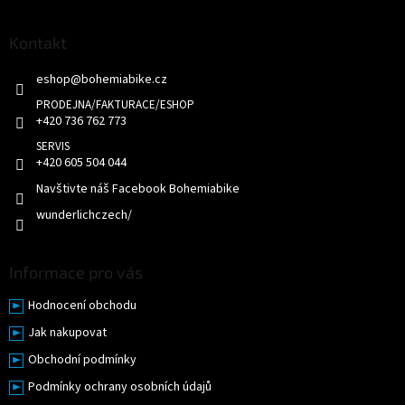
á
a
p
c
a
Kontakt
í
t
p
eshop
@
bohemiabike.cz
í
r
v
k
+420 736 762 773
y
v
+420 605 504 044
ý
p
Navštivte náš Facebook Bohemiabike
i
wunderlichczech/
s
u
Informace pro vás
Hodnocení obchodu
Jak nakupovat
Obchodní podmínky
Podmínky ochrany osobních údajů