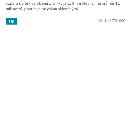
vzpěra řídítek vyrobená z hliníku je 250 mm dlouhá, má průměr 12
milimetrů, povrch je otryskán skleněnými...
Kód:
42752-000
Tip