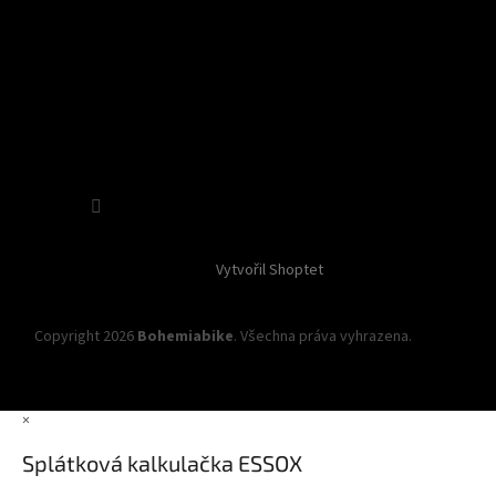
Sledovat na Instagramu
Vytvořil Shoptet
Copyright 2026
Bohemiabike
. Všechna práva vyhrazena.
Upravit
nastavení cookies
×
Splátková kalkulačka ESSOX