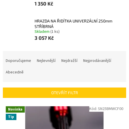
1 350 Kč
HRAZDA NA ŘIDÍTKA UNIVERZÁLNÍ 250mm
STŘÍBRNÁ
Skladem
(1 ks)
3 057 Kč
Ř
a
Doporučujeme
Nejlevnější
Nejdražší
Nejprodávanější
z
e
Abecedně
n
í
p
OTEVŘÍT FILTR
r
o
V
Kód:
SN25BMWCF00
Novinka
d
ý
u
Tip
p
k
i