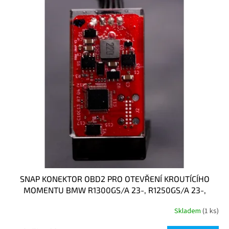
t
s
ů
p
r
o
d
u
k
t
ů
SNAP KONEKTOR OBD2 PRO OTEVŘENÍ KROUTÍCÍHO
MOMENTU BMW R1300GS/A 23-, R1250GS/A 23-,
F900GS/A 23-, F800GS 24-, G310GS 23-
Skladem
(1 ks)