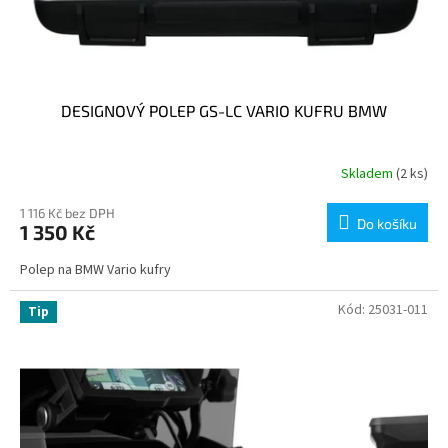
DESIGNOVÝ POLEP GS-LC VARIO KUFRU BMW
Skladem
(2 ks)
1 116 Kč bez DPH
Do košíku
1 350 Kč
Polep na BMW Vario kufry
Kód:
25031-011
Tip