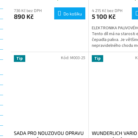
736 Kč bez DPH
4 215 Kč bez DPH
Do košíku
890 Kč
5 100 Kč
ELEKTRONIKA PALIVOVÉH
Tento díl má na starosti 
čepadla paliva. Je větši
nepravidelného chodu m
projevuje se cukáním při 
Kód:
M003-25
K
Tip
Tip
SADA PRO NOUZOVOU OPRAVU
WUNDERLICH VARIO