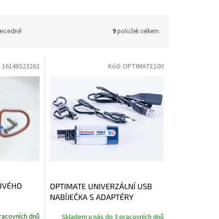
ecedně
9
položek celkem
:
16148523262
Kód:
OPTIMATE100
VOVÉHO
OPTIMATE UNIVERZÁLNÍ USB
NABÍJEČKA S ADAPTÉRY
racovních dnů
Skladem u nás do 3 pracovních dnů