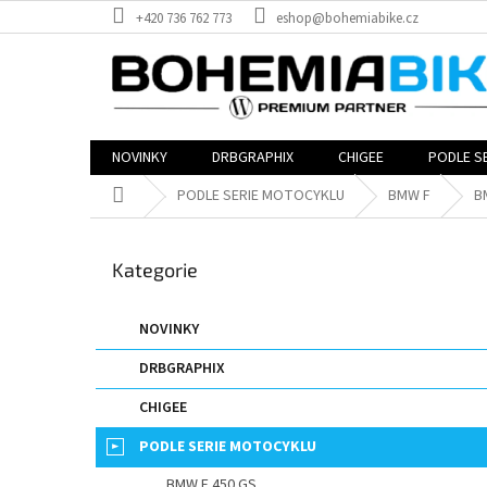
Přejít
+420 736 762 773
eshop@bohemiabike.cz
na
obsah
NOVINKY
DRBGRAPHIX
CHIGEE
PODLE S
Domů
PODLE SERIE MOTOCYKLU
BMW F
B
P
o
Přeskočit
Kategorie
s
kategorie
t
r
NOVINKY
a
DRBGRAPHIX
n
n
CHIGEE
í
p
PODLE SERIE MOTOCYKLU
a
BMW F 450 GS