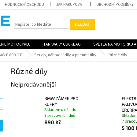
HODNOCENÍ OBCHODU
JAK NAKUPOVAT
OBCHODNÍ PODMÍNKY
HLEDAT
ERIE MOTOCYKLU
TANKVAKY CLICKBAG
SVĚTLA NA MOTORKU A 
MW F 800 GT
Servis, náhradní díly a pneumatiky
Různé díly
Různé díly
Nejprodávanější
BMW ZÁMEK PRO
ELEKTR
KUFRY
PALIVO
Skladem u nás do
ČŘERP
3 pracovních dnů
Skladem
7 praco
890 Kč
5 100 