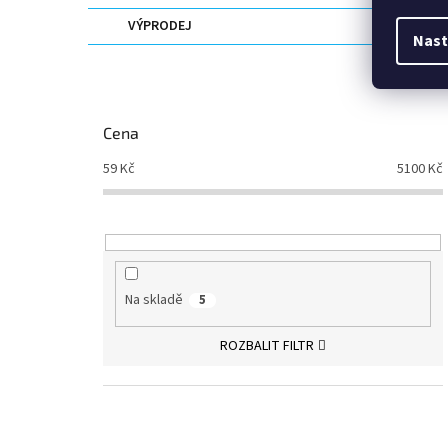
VÝPRODEJ
Nast
Cena
59
Kč
5100
Kč
Na skladě
5
ROZBALIT FILTR