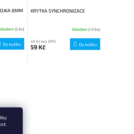
POJKA 8MM
KRYTKA SYNCHRONIZACE
Skladem
(1 ks)
Skladem
(>5 ks)
49 Kč bez DPH
Do košíku
Do košíku
59 Kč
íky
ost.