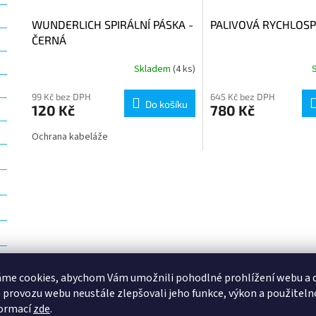
WUNDERLICH SPIRÁLNÍ PÁSKA -
PALIVOVÁ RYCHLOS
ČERNÁ
Skladem
(4 ks)
99 Kč bez DPH
645 Kč bez DPH
Do košíku
120 Kč
780 Kč
Ochrana kabeláže
O
v
l
á
d
a
c
í
p
me cookies, abychom Vám umožnili pohodlné prohlížení webu a d
r
 provozu webu neustále zlepšovali jeho funkce, výkon a použiteln
v
formací
zde
.