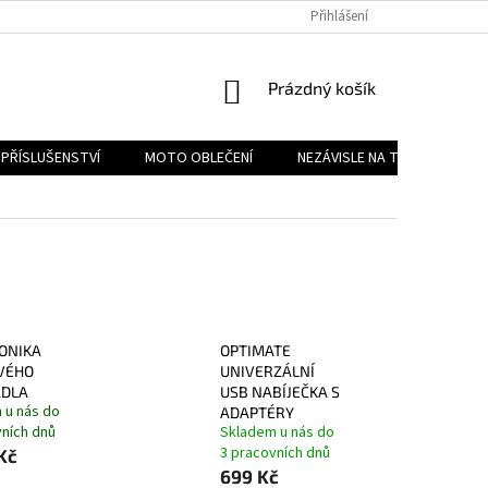
PODMÍNKY OCHRANY OSOBNÍCH ÚDAJŮ
Přihlášení
REKLAMAČNÍ ŘÁD
FOR
NÁKUPNÍ
Prázdný košík
KOŠÍK
PŘÍSLUŠENSTVÍ
MOTO OBLEČENÍ
NEZÁVISLE NA TYPU MOTORK
ONIKA
OPTIMATE
VÉHO
UNIVERZÁLNÍ
ADLA
USB NABÍJEČKA S
 u nás do
ADAPTÉRY
vních dnů
Skladem u nás do
3 pracovních dnů
Kč
699 Kč