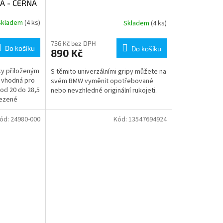
A - ČERNÁ
Skladem
(4 ks)
Skladem
(4 ks)
736 Kč bez DPH
Do košíku
Do košíku
890 Kč
ky přiloženým
S těmito univerzálními gripy můžete na
 vhodná pro
svém BMW vyměnit opotřebované
od 20 do 28,5
nebo nevzhledné originální rukojeti.
mezené
amontovat...
ód:
24980-000
Kód:
13547694924