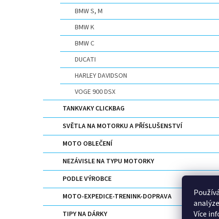
BMW S, M
BMW K
BMW C
DUCATI
HARLEY DAVIDSON
VOGE 900 DSX
TANKVAKY CLICKBAG
SVĚTLA NA MOTORKU A PŘÍSLUŠENSTVÍ
MOTO OBLEČENÍ
NEZÁVISLE NA TYPU MOTORKY
PODLE VÝROBCE
Používá
MOTO-EXPEDICE-TRENINK-DOPRAVA
analýze
Více in
TIPY NA DÁRKY