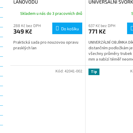
LANOVODŮ
UNIVERSÁLNÍ SVORK
Skladem u nás do 3 pracovních dnů
288 Kč bez DPH
637 Kč bez DPH
Do košíku
349 Kč
771 Kč
Praktická sada pro nouzovou opravu
UNIVERZÁLNÍ OBJÍMKA Dí
prasklých lan
distančním podložkám je
všechny průměry trubek 
mm a nabízí téměř neo
možnosti montáže. Lze n
Kód:
42041-002
K
Tip