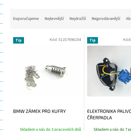
Ř
a
Doporučujeme
Nejlevnější
Nejdražší
Nejprodávanější
Ab
z
e
V
n
Kód:
51257698204
Kód
Tip
Tip
ý
í
p
p
i
r
s
o
p
d
r
u
o
k
d
t
u
ů
k
t
BMW ZÁMEK PRO KUFRY
ELEKTRONIKA PALI
ů
ČŘERPADLA
Skladem u nás do 3 pracovních dnů
Skladem u nás do 7 p