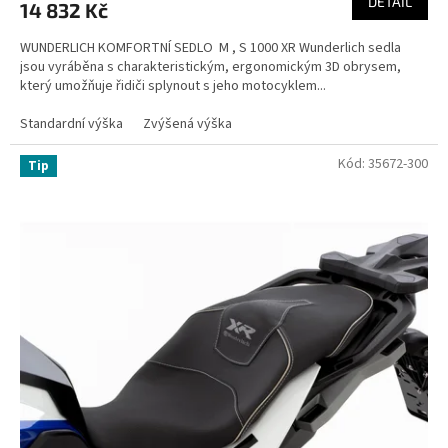
DETAIL
14 832 Kč
WUNDERLICH KOMFORTNÍ SEDLO M , S 1000 XR Wunderlich sedla
jsou vyráběna s charakteristickým, ergonomickým 3D obrysem,
který umožňuje řidiči splynout s jeho motocyklem...
Standardní výška
Zvýšená výška
Kód:
35672-300
Tip