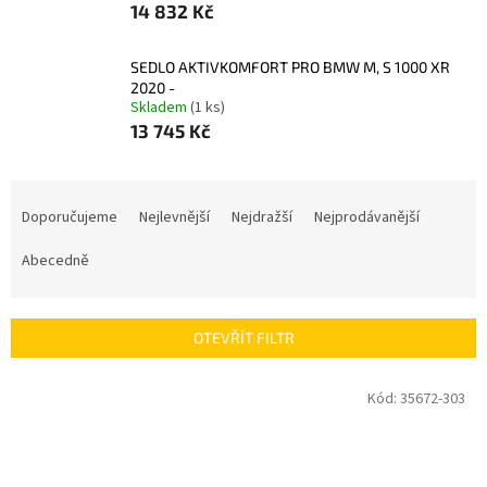
14 832 Kč
SEDLO AKTIVKOMFORT PRO BMW M, S 1000 XR
2020 -
Skladem
(1 ks)
13 745 Kč
Ř
a
Doporučujeme
Nejlevnější
Nejdražší
Nejprodávanější
z
e
Abecedně
n
í
p
OTEVŘÍT FILTR
r
o
V
Kód:
35672-303
d
ý
u
p
k
i
t
s