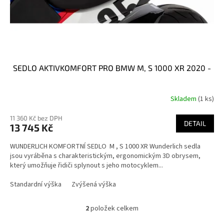
SEDLO AKTIVKOMFORT PRO BMW M, S 1000 XR 2020 -
Skladem
(1 ks)
11 360 Kč bez DPH
DETAIL
13 745 Kč
WUNDERLICH KOMFORTNÍ SEDLO M , S 1000 XR Wunderlich sedla
jsou vyráběna s charakteristickým, ergonomickým 3D obrysem,
který umožňuje řidiči splynout s jeho motocyklem...
Standardní výška
Zvýšená výška
2
položek celkem
O
v