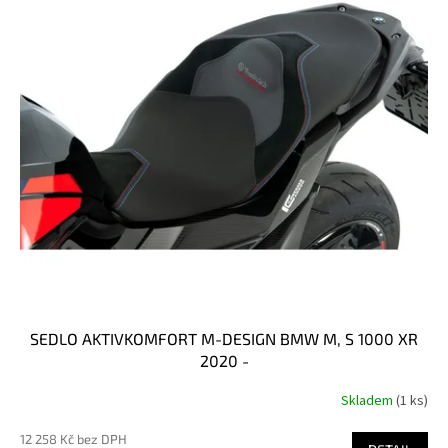
ů
p
r
o
d
u
k
t
ů
SEDLO AKTIVKOMFORT M-DESIGN BMW M, S 1000 XR
2020 -
Skladem
(1 ks)
12 258 Kč bez DPH