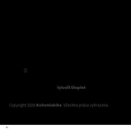
Sledovat na Instagramu
Vytvořil Shoptet
Copyright 2026
Bohemiabike
. Všechna práva vyhrazena.
Upravit
nastavení cookies
×