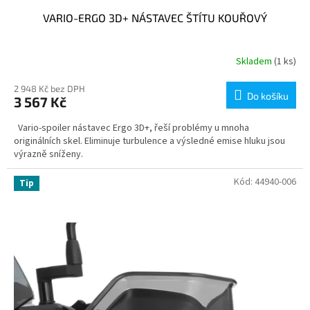
VARIO-ERGO 3D+ NÁSTAVEC ŠTÍTU KOUŘOVÝ
Skladem
(1 ks)
2 948 Kč bez DPH
Do košíku
3 567 Kč
Vario-spoiler nástavec Ergo 3D+, řeší problémy u mnoha
originálních skel. Eliminuje turbulence a výsledné emise hluku jsou
výrazně sníženy.
Kód:
44940-006
Tip