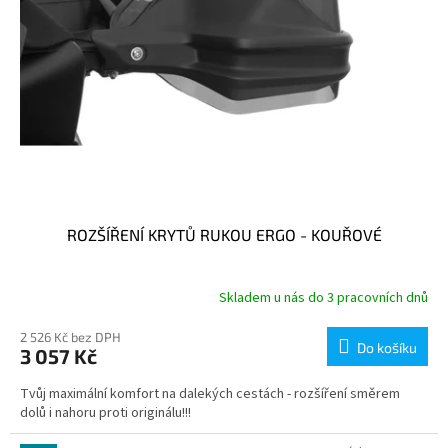
ROZŠÍŘENÍ KRYTŮ RUKOU ERGO - KOUŘOVÉ
Skladem u nás do 3 pracovních dnů
2 526 Kč bez DPH
Do košíku
3 057 Kč
Tvůj maximální komfort na dalekých cestách - rozšíření směrem
dolů i nahoru proti originálu!!!