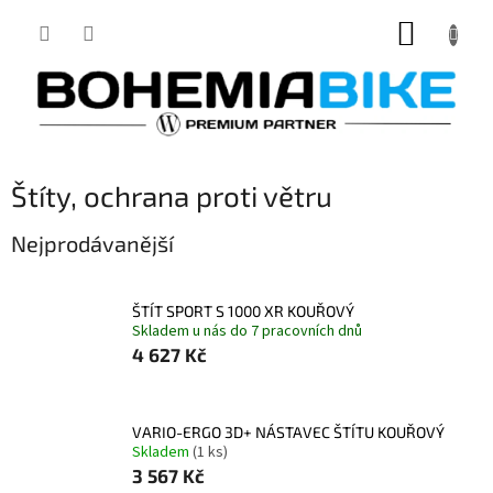
Přejít
NÁKUP
na
obsah
KOŠÍK
Štíty, ochrana proti větru
Nejprodávanější
ŠTÍT SPORT S 1000 XR KOUŘOVÝ
Skladem u nás do 7 pracovních dnů
4 627 Kč
VARIO-ERGO 3D+ NÁSTAVEC ŠTÍTU KOUŘOVÝ
Skladem
(1 ks)
3 567 Kč