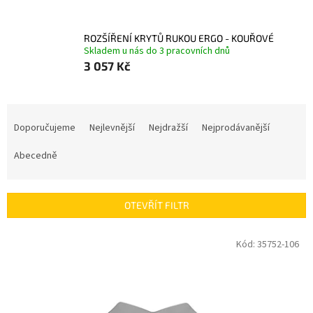
ROZŠÍŘENÍ KRYTŮ RUKOU ERGO - KOUŘOVÉ
Skladem u nás do 3 pracovních dnů
3 057 Kč
Ř
a
Doporučujeme
Nejlevnější
Nejdražší
Nejprodávanější
z
e
Abecedně
n
í
p
OTEVŘÍT FILTR
r
o
V
Kód:
35752-106
d
ý
u
p
k
i
t
s
ů