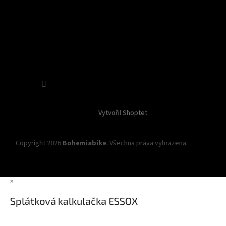
Sledovat na Instagramu
Vytvořil Shoptet
Copyright 2026
Bohemiabike
. Všechna práva vyhrazena.
Upravit
nastavení cookies
×
Splátková kalkulačka ESSOX