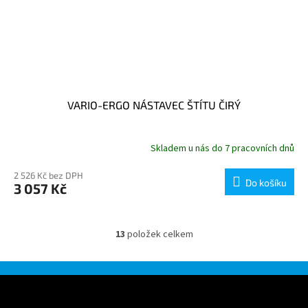
VARIO-ERGO NÁSTAVEC ŠTÍTU ČIRÝ
Skladem u nás do 7 pracovních dnů
2 526 Kč bez DPH
Do košíku
3 057 Kč
13
položek celkem
O
v
l
á
Z
d
á
a