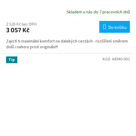
Skladem u nás do 7 pracovních dnů
2 526 Kč bez DPH
Do košíku
3 057 Kč
Zajistí ti maximální komfort na dalekých cestách - rozšíření směrem
dolů i nahoru proti originálu!!!
Kód:
44940-002
Tip