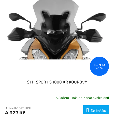
p
r
o
d
u
k
t
ů
4 871 Kč
–5 %
ŠTÍT SPORT S 1000 XR KOUŘOVÝ
Skladem u nás do 7 pracovních dnů
3 824 Kč bez DPH
Do košíku
4 627 Kč