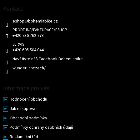
p
c
a
Kontakt
í
t
p
eshop
@
bohemiabike.cz
í
r
v
k
+420 736 762 773
y
v
+420 605 504 044
ý
p
Navštivte náš Facebook Bohemiabike
i
wunderlichczech/
s
u
Informace pro vás
Hodnocení obchodu
Jak nakupovat
Obchodní podmínky
Podmínky ochrany osobních údajů
Reklamační řád