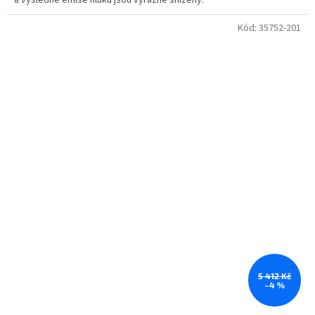
a výsledné emise hluku jsou výrazně sníženy.
Kód:
35752-201
5 412 Kč
–4 %