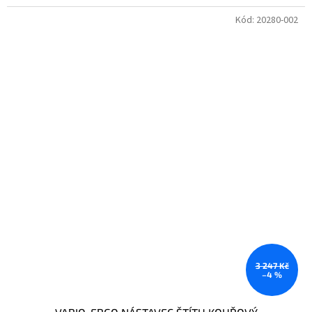
Kód:
20280-002
3 247 Kč
–4 %