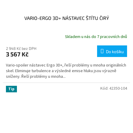
VARIO-ERGO 3D+ NÁSTAVEC ŠTÍTU ČIRÝ
Skladem u nás do 7 pracovních dnů
2 948 Kč bez DPH
Do košíku
3 567 Kč
Vario-spoiler nástavec Ergo 3D+, řeší problémy u mnoha originálních
skel. Eliminuje turbulence a výsledné emise hluku jsou výrazně
sníženy. Řeší problémy u mnoha...
Kód:
42350-104
Tip