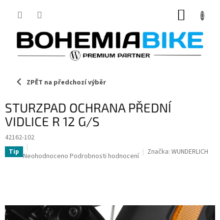
Přejít
NÁKUP
na
obsah
KOŠÍK
ZPĚT na předchozí výběr
STURZPAD OCHRANA PŘEDNÍ
VIDLICE R 12 G/S
42162-102
Značka:
WUNDERLICH
Tip
Průměrné
Neohodnoceno
Podrobnosti hodnocení
hodnocení
produktu
je
0,0
z
5