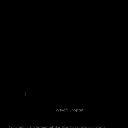
Sledovat na Instagramu
Vytvořil Shoptet
Copyright 2026
Bohemiabike
. Všechna práva vyhrazena.
Upravit