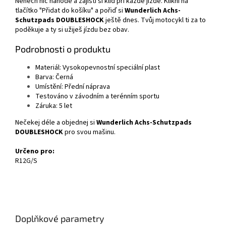
Nenech nic náhodě a zajisti si klid při každé jízdě. Klikni na
tlačítko "Přidat do košíku" a pořiď si
Wunderlich Achs-
Schutzpads DOUBLESHOCK
ještě dnes. Tvůj motocykl ti za to
poděkuje a ty si užiješ jízdu bez obav.
Podrobnosti o produktu
Materiál: Vysokopevnostní speciální plast
Barva: Černá
Umístění: Přední náprava
Testováno v závodním a terénním sportu
Záruka: 5 let
Nečekej déle a objednej si
Wunderlich Achs-Schutzpads
DOUBLESHOCK
pro svou mašinu.
Určeno pro:
R12G/S
Doplňkové parametry