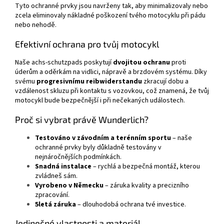
Tyto ochranné prvky jsou navrženy tak, aby minimalizovaly nebo
zcela eliminovaly nákladné poškození tvého motocyklu při pádu
nebo nehodě.
Efektivní ochrana pro tvůj motocykl
Naše achs-schutzpads poskytují
dvojitou ochranu
proti
úderům a oděrkám na vidlici, nápravě a brzdovém systému. Díky
svému
progresivnímu reibwiderstandu
zkracují dobu a
vzdálenost skluzu při kontaktu s vozovkou, což znamená, že tvůj
motocykl bude bezpečnější i při nečekaných událostech.
Proč si vybrat právě Wunderlich?
Testováno v závodním a terénním sportu
– naše
ochranné prvky byly důkladně testovány v
nejnáročnějších podmínkách.
Snadná instalace
– rychlá a bezpečná montáž, kterou
zvládneš sám.
Vyrobeno v Německu
– záruka kvality a precizního
zpracování.
5letá záruka
– dlouhodobá ochrana tvé investice.
Jedinečné vlastnosti a materiál