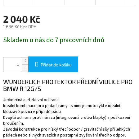
2 040 Kč
1 686 Kč bez DPH
Měrná
Skladem u nás do 7 pracovních dnů
cena:
Přidat do košíku
WUNDERLICH PROTEKTOR PŘEDNÍ VIDLICE PRO
BMW R 12G/S
Jedinečná a efektivní ochrana.
Ideální kombinace pro padací rámy - s nimi je motocykl v ideální
klouzavé pozici v případě pádu
Dvojitá ochrana proti nárazu (integrovaná vrstva klapky) a poškození
broušením.
Závodní konstrukce pro nízký třecí odpor / gravitační síly při lehkých
pádech nebo silných svazích a postupné zvyšování třecího odporu