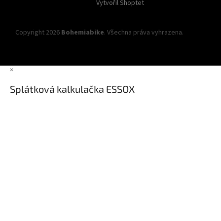
Vytvořil Shoptet
Copyright 2026
Bohemiabike
. Všechna práva vyhrazena.
Upravit
nastavení cookies
×
Splátková kalkulačka ESSOX