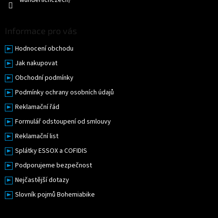
wunderlichczech/
s
u
Informace pro vás
Hodnocení obchodu
Jak nakupovat
Obchodní podmínky
Podmínky ochrany osobních údajů
Reklamační řád
Formulář odstoupení od smlouvy
Reklamační list
Splátky ESSOX a COFIDIS
Podporujeme bezpečnost
Nejčastější dotazy
Slovník pojmů Bohemiabike