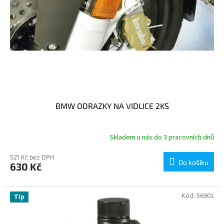
k
t
ů
BMW ODRAZKY NA VIDLICE 2KS
Skladem u nás do 3 pracovních dnů
521 Kč bez DPH
Do košíku
630 Kč
Kód:
56901
Tip