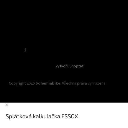
Sledovat na Instagramu
Vytvořil Shoptet
Copyright 2026
Bohemiabike
. Všechna práva vyhrazena.
Upravit
nastavení cookies
×
Splátková kalkulačka ESSOX