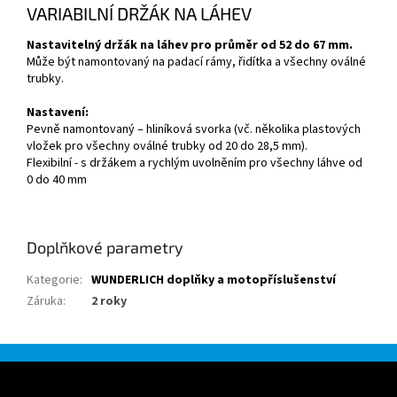
VARIABILNÍ DRŽÁK NA LÁHEV
Nastavitelný držák na láhev pro průměr od 52 do 67 mm.
Může být namontovaný na padací rámy, řidítka a všechny oválné
trubky.
Nastavení:
Pevně namontovaný – hliníková svorka (vč. několika plastových
vložek pro všechny oválné trubky od 20 do 28,5 mm).
Flexibilní - s držákem a rychlým uvolněním pro všechny láhve od
0 do 40 mm
Doplňkové parametry
Kategorie
:
WUNDERLICH doplňky a motopříslušenství
Záruka
:
2 roky
Z
á