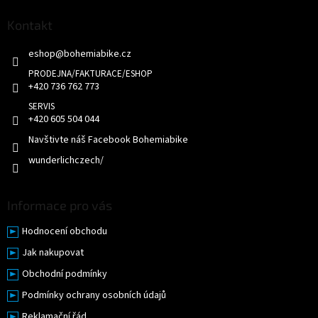
p
a
Kontakt
t
eshop
@
bohemiabike.cz
í
+420 736 762 773
+420 605 504 044
Navštivte náš Facebook Bohemiabike
wunderlichczech/
Informace pro vás
Hodnocení obchodu
Jak nakupovat
Obchodní podmínky
Podmínky ochrany osobních údajů
Reklamační řád