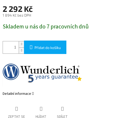
2 292 Kč
1 894 Kč bez DPH
Měrná
Skladem u nás do 7 pracovních dnů
cena:
Přidat do košíku
Detailní informace
ZEPTAT SE
HLÍDAT
SDÍLET