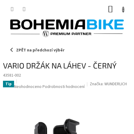
Přejít
NÁKUP
na
obsah
KOŠÍK
ZPĚT na předchozí výběr
VARIO DRŽÁK NA LÁHEV - ČERNÝ
43581-002
Značka:
WUNDERLICH
Tip
Průměrné
Neohodnoceno
Podrobnosti hodnocení
hodnocení
produktu
je
0,0
z
5
hvězdiček.