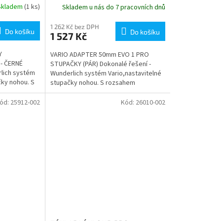
Skladem
(1 ks)
Skladem u nás do 7 pracovních dnů
1 262 Kč bez DPH
Do košíku
Do košíku
1 527 Kč
Y
VARIO ADAPTER 50mm EVO 1 PRO
- ČERNÉ
STUPAČKY (PÁR) Dokonalé řešení -
rlich systém
Wunderlich systém Vario,nastavitelné
čky nohou. S
stupačky nohou. S rozsahem
ůměru až 100
nastavení o průměru až 100 mm není
nic...
ód:
25912-002
Kód:
26010-002