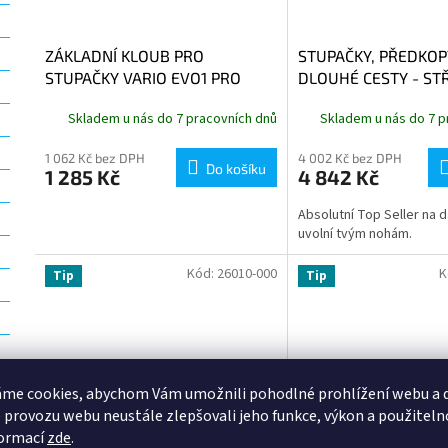
ZÁKLADNÍ KLOUB PRO
STUPAČKY, PŘEDKOP
STUPAČKY VARIO EVO1 PRO
DLOUHÉ CESTY - ST
SPOLUJEZDCE(pár)
Skladem u nás do 7 pracovních dnů
Skladem u nás do 7 p
1 062 Kč bez DPH
4 002 Kč bez DPH
Do košíku
1 285 Kč
4 842 Kč
Absolutní Top Seller na 
uvolní tvým nohám.
Kód:
26010-000
K
Tip
Tip
me cookies, abychom Vám umožnili pohodlné prohlížení webu a d
 provozu webu neustále zlepšovali jeho funkce, výkon a použiteln
formací
zde
.