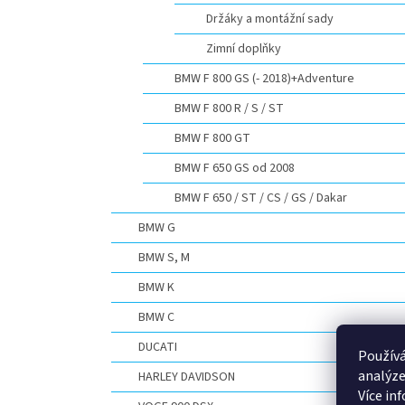
Držáky a montážní sady
Zimní doplňky
BMW F 800 GS (- 2018)+Adventure
BMW F 800 R / S / ST
BMW F 800 GT
BMW F 650 GS od 2008
BMW F 650 / ST / CS / GS / Dakar
BMW G
BMW S, M
BMW K
BMW C
DUCATI
Používá
analýze
HARLEY DAVIDSON
Více in