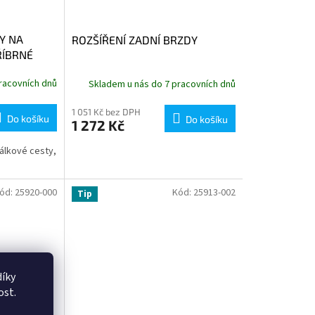
Y NA
ROZŠÍŘENÍ ZADNÍ BRZDY
ŘÍBRNÉ
racovních dnů
Skladem u nás do 7 pracovních dnů
1 051 Kč bez DPH
Do košíku
Do košíku
1 272 Kč
dálkové cesty,
ód:
25920-000
Kód:
25913-002
Tip
íky
ost.