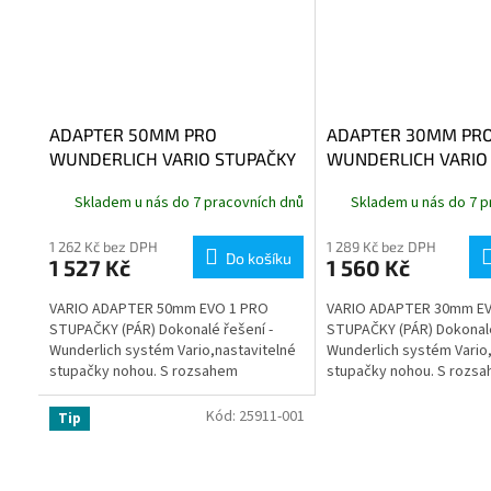
ADAPTER 50MM PRO
ADAPTER 30MM PR
WUNDERLICH VARIO STUPAČKY
WUNDERLICH VARIO
EVO1
EVO1
Skladem u nás do 7 pracovních dnů
Skladem u nás do 7 p
1 262 Kč bez DPH
1 289 Kč bez DPH
Do košíku
1 527 Kč
1 560 Kč
VARIO ADAPTER 50mm EVO 1 PRO
VARIO ADAPTER 30mm EV
STUPAČKY (PÁR) Dokonalé řešení -
STUPAČKY (PÁR) Dokonalé
Wunderlich systém Vario,nastavitelné
Wunderlich systém Vario,
stupačky nohou. S rozsahem
stupačky nohou. S rozs
nastavení o průměru až 100 mm není
nastavení o průměru až 
nic...
nic...
Kód:
25911-001
Tip