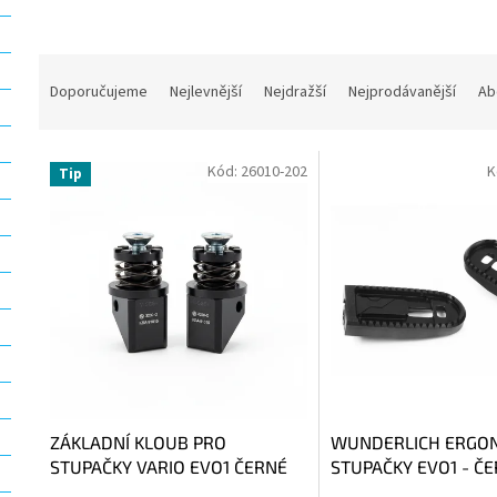
Ř
a
Doporučujeme
Nejlevnější
Nejdražší
Nejprodávanější
Ab
z
e
V
n
Kód:
26010-202
K
Tip
ý
í
p
p
i
r
s
o
p
d
r
u
o
k
d
t
u
ů
k
t
ZÁKLADNÍ KLOUB PRO
WUNDERLICH ERGO
ů
STUPAČKY VARIO EVO1 ČERNÉ
STUPAČKY EVO1 - Č
PRO ŘIDIČE (pár)