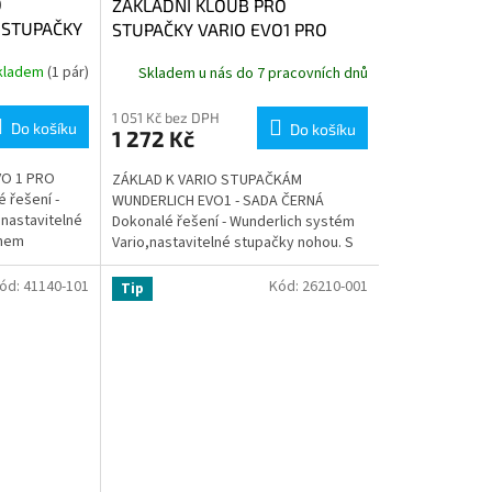
O
ZÁKLADNÍ KLOUB PRO
 STUPAČKY
STUPAČKY VARIO EVO1 PRO
ŘIDIČE (pár)
kladem
(1 pár)
Skladem u nás do 7 pracovních dnů
1 051 Kč bez DPH
Do košíku
Do košíku
1 272 Kč
O 1 PRO
ZÁKLAD K VARIO STUPAČKÁM
 řešení -
WUNDERLICH EVO1 - SADA ČERNÁ
nastavitelné
Dokonalé řešení - Wunderlich systém
ahem
Vario,nastavitelné stupačky nohou. S
100 mm není
rozsahem nastavení o průměru až 100
mm...
ód:
41140-101
Kód:
26210-001
Tip