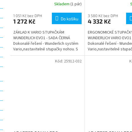
Skladem
(1 pár)
1 051 Kč bez DPH
3 580 Kč bez DPH
Do košíku
1 272 Kč
4 332 Kč
ZÁKLAD K VARIO STUPAČKÁM
ERGONOMICKÉ STUPAČK
WUNDERLICH EVO1 - SADA ČERNÁ
WUNDERLICH VARIO EVO1 
Dokonalé řešení - Wunderlich systém
Dokonalé řešení - Wunde
Vario,nastavitelné stupačky nohou. S
Vario,nastavitelné stupa
rozsahem nastavení o průměru až 100
rozsahem nastavení o pr
mm...
mm...
Kód:
25912-032
K