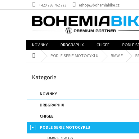
Přejít
+420 736 762 773
eshop@bohemiabike.cz
na
obsah
NOVINKY
DRBGRAPHIX
CHIGEE
PODLE S
Domů
PODLE SERIE MOTOCYKLU
BMW F
B
P
o
Přeskočit
Kategorie
s
kategorie
t
r
NOVINKY
a
DRBGRAPHIX
n
n
CHIGEE
í
p
PODLE SERIE MOTOCYKLU
a
BMW F 450 GS