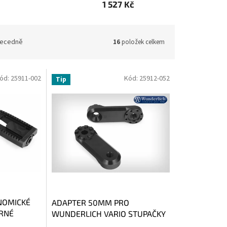
1 527 Kč
ecedně
16
položek celkem
ód:
25911-002
Kód:
25912-052
Tip
NOMICKÉ
ADAPTER 50MM PRO
ERNÉ
WUNDERLICH VARIO STUPAČKY
EVO1 - ČERNÁ