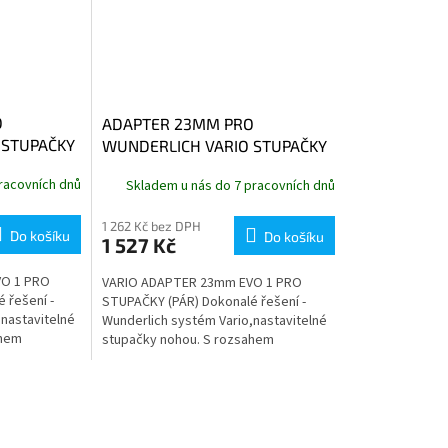
O
ADAPTER 23MM PRO
 STUPAČKY
WUNDERLICH VARIO STUPAČKY
EVO1
racovních dnů
Skladem u nás do 7 pracovních dnů
1 262 Kč bez DPH
Do košíku
Do košíku
1 527 Kč
O 1 PRO
VARIO ADAPTER 23mm EVO 1 PRO
 řešení -
STUPAČKY (PÁR) Dokonalé řešení -
nastavitelné
Wunderlich systém Vario,nastavitelné
ahem
stupačky nohou. S rozsahem
100 mm není
nastavení o průměru až 100 mm není
nic...