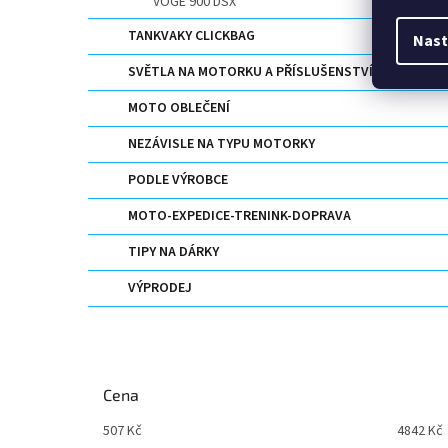
VOGE 900 DSX
TANKVAKY CLICKBAG
Nast
SVĚTLA NA MOTORKU A PŘÍSLUŠENSTVÍ
MOTO OBLEČENÍ
NEZÁVISLE NA TYPU MOTORKY
PODLE VÝROBCE
MOTO-EXPEDICE-TRENINK-DOPRAVA
TIPY NA DÁRKY
VÝPRODEJ
Cena
507
Kč
4842
Kč