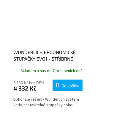
WUNDERLICH ERGONOMICKÉ
STUPAČKY EVO1 - STŘÍBRNÉ
Skladem u nás do 7 pracovních dnů
3 580 Kč bez DPH
Do košíku
4 332 Kč
Dokonalé řešení - Wunderlich systém
Vario,nastavitelné stupačky nohou.
O
v
l