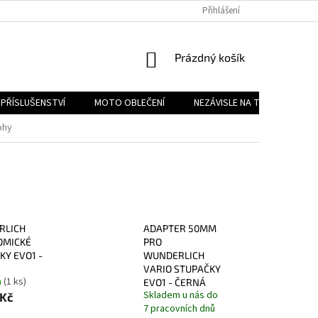
PODMÍNKY OCHRANY OSOBNÍCH ÚDAJŮ
Přihlášení
REKLAMAČNÍ ŘÁD
FOR
NÁKUPNÍ
Prázdný košík
KOŠÍK
PŘÍSLUŠENSTVÍ
MOTO OBLEČENÍ
NEZÁVISLE NA TYPU MOTORK
ohy
RLICH
ADAPTER 50MM
OMICKÉ
PRO
KY EVO1 -
WUNDERLICH
VARIO STUPAČKY
m
(1 ks)
EVO1 - ČERNÁ
Skladem u nás do
 Kč
7 pracovních dnů