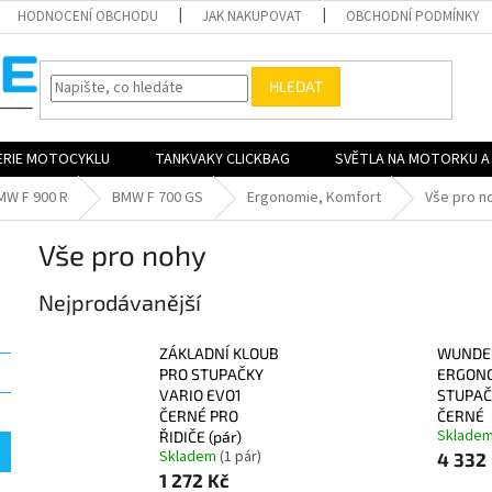
HODNOCENÍ OBCHODU
JAK NAKUPOVAT
OBCHODNÍ PODMÍNKY
HLEDAT
ERIE MOTOCYKLU
TANKVAKY CLICKBAG
SVĚTLA NA MOTORKU A 
MW F 900 R
BMW F 700 GS
Ergonomie, Komfort
Vše pro n
Vše pro nohy
Nejprodávanější
ZÁKLADNÍ KLOUB
WUNDE
PRO STUPAČKY
ERGON
VARIO EVO1
STUPAČ
ČERNÉ PRO
ČERNÉ
Sklade
ŘIDIČE (pár)
Skladem
(1 pár)
4 332
1 272 Kč