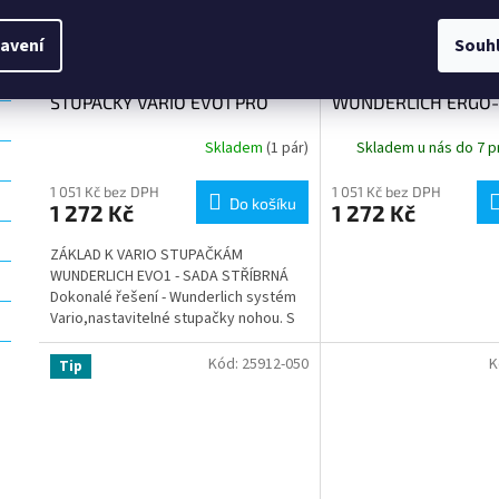
avení
Souh
ZÁKLADNÍ KLOUB PRO
GUMY PRO STUPAČK
STUPAČKY VARIO EVO1 PRO
WUNDERLICH ERGO
ŘIDIČE (pár)
Skladem
(1 pár)
Skladem u nás do 7 p
1 051 Kč bez DPH
1 051 Kč bez DPH
Do košíku
1 272 Kč
1 272 Kč
ZÁKLAD K VARIO STUPAČKÁM
WUNDERLICH EVO1 - SADA STŘÍBRNÁ
Dokonalé řešení - Wunderlich systém
Vario,nastavitelné stupačky nohou. S
rozsahem nastavení o průměru až
100...
Kód:
25912-050
K
Tip