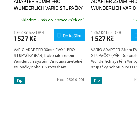
ADAPTER 30MM PRO
ADAPTER 23MM PR
WUNDERLICH VARIO STUPAČKY
WUNDERLICH VARIO
EVO1 - ČERNÁ
EVO1 - ČERNÁ
Skladem u nás do 7 pracovních dnů
S
1 262 Kč bez DPH
1 262 Kč bez DPH
Do košíku
1 527 Kč
1 527 Kč
VARIO ADAPTER 30mm EVO 1 PRO
VARIO ADAPTER 23mm EV
STUPAČKY (PÁR) Dokonalé řešení -
STUPAČKY (PÁR) Dokonalé
Wunderlich systém Vario,nastavitelné
Wunderlich systém Vario,
stupačky nohou. S rozsahem
stupačky nohou. S rozs
nastavení o průměru až 100 mm není
nastavení o průměru až 
nic...
nic...
Kód:
26010-201
K
Tip
Tip