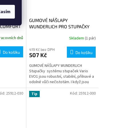
lasím
Y
GUMOVÉ NÁŠLAPY
-COMFORT
WUNDERLICH PRO STUPAČKY
EVO1
racovních dnů
Skladem
(1 pár)
419 Kč bez DPH
Do košíku
Do košíku
507 Kč
GUMOVÉ NÁŠLAPY WUNDERLICH
Stupačky systému stupaček Vario
EVO1 jsou robustní, stabilní, přilnavé a
odolné vůči nečistotám. I když jsou
pokryté prachem, špínou z vozovky
a...
ód:
25912-030
Kód:
25912-000
Tip