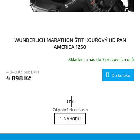
WUNDERLICH MARATHON ŠTÍT KOUŘOVÝ HD PAN
AMERICA 1250
Skladem u nás do 7 pracovních dnů
4 048 Kč bez DPH
Do košíku
4 898 Kč
S
1
3
t
r
74
položek celkem
O
á
v
NAHORU
n
l
k
á
o
v
d