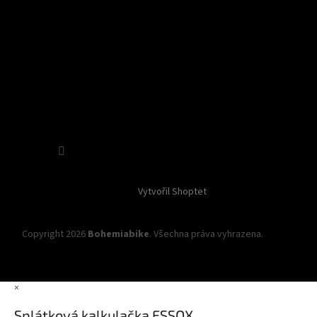
Sledovat na Instagramu
Vytvořil Shoptet
Copyright 2026
Bohemiabike
. Všechna práva vyhrazena.
Upravit
nastavení cookies
×
Splátková kalkulačka ESSOX