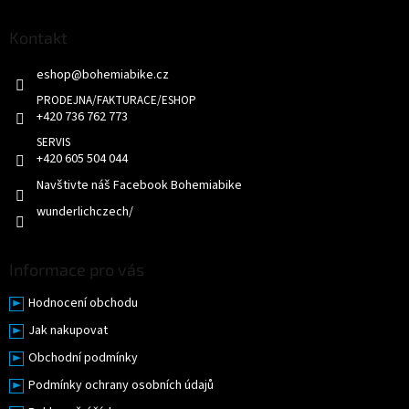
p
a
Kontakt
t
eshop
@
bohemiabike.cz
í
+420 736 762 773
+420 605 504 044
Navštivte náš Facebook Bohemiabike
wunderlichczech/
Informace pro vás
Hodnocení obchodu
Jak nakupovat
Obchodní podmínky
Podmínky ochrany osobních údajů