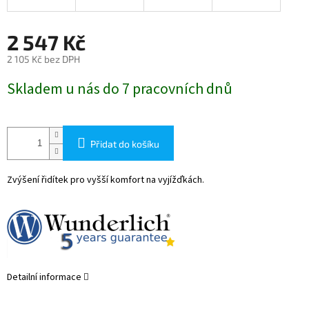
2 547 Kč
2 105 Kč bez DPH
Měrná
Skladem u nás do 7 pracovních dnů
cena:
Přidat do košíku
Zvýšení řidítek pro vyšší komfort na vyjížďkách.
Detailní informace