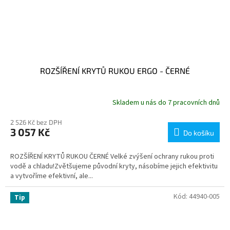
ROZŠÍŘENÍ KRYTŮ RUKOU ERGO - ČERNÉ
Skladem u nás do 7 pracovních dnů
2 526 Kč bez DPH
3 057 Kč
Do košíku
ROZŠÍŘENÍ KRYTŮ RUKOU ČERNÉ Velké zvýšení ochrany rukou proti
vodě a chladu!Zvětšujeme původní kryty, násobíme jejich efektivitu
a vytvoříme efektivní, ale...
Kód:
44940-005
Tip