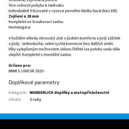
Uvolněná, vzpřímená pozice
Více volnosti pohybu k tankvaku
Individuálně frézované z vysoce pevného hliníku Dural (bez lití!).
Zvýšení o 20 mm
Kompletní se šroubovací sadou.
Homologace
V každém ohledu obrovský zisk v jízdním komfortu a jistý zážitek
z jízdy. Jednoduchá, velmi rychlá konverze bez dalších změn.
Díky vylepšeným možnostem sklonu řídítek lze polohu sedu dále
zlepšit. Kompletní s montážní sadou.
Určeno pro:
BMW S 1000 XR 2020 -
Doplňkové parametry
Kategorie
:
WUNDERLICH doplňky a motopříslušenství
Záruka
:
2 roky
Z
á