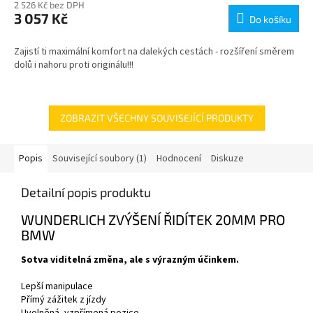
2 526 Kč bez DPH
3 057 Kč
Do košíku
Zajistí ti maximální komfort na dalekých cestách - rozšíření směrem
dolů i nahoru proti originálu!!!
ZOBRAZIT VŠECHNY SOUVISEJÍCÍ PRODUKTY
Popis
Související soubory (1)
Hodnocení
Diskuze
Detailní popis produktu
WUNDERLICH ZVÝŠENÍ ŘIDÍTEK 20MM PRO
BMW
Sotva viditelná změna, ale s výrazným účinkem.
Lepší manipulace
Přímý zážitek z jízdy