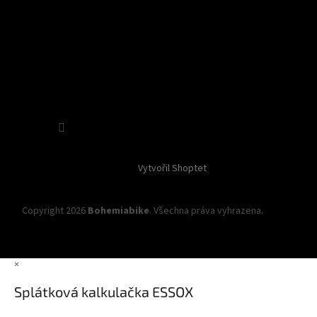
Sledovat na Instagramu
Vytvořil Shoptet
Copyright 2026
Bohemiabike
. Všechna práva vyhrazena.
Upravit
nastavení cookies
×
Splátková kalkulačka ESSOX