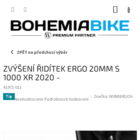
Přejít
NÁKUP
na
obsah
KOŠÍK
ZPĚT na předchozí výběr
ZVÝŠENÍ ŘIDÍTEK ERGO 20MM S
1000 XR 2020 -
41971-011
Značka:
WUNDERLICH
Tip
Průměrné
Neohodnoceno
Podrobnosti hodnocení
hodnocení
produktu
je
0,0
z
5