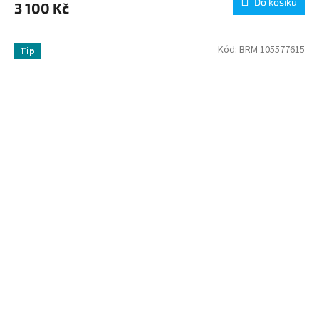
Do košíku
3 100 Kč
Kód:
BRM 105577615
Tip