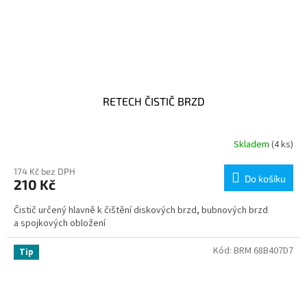
RETECH ČISTIČ BRZD
Skladem
(4 ks)
174 Kč bez DPH
Do košíku
210 Kč
Čistič určený hlavně k čištění diskových brzd, bubnových brzd
a spojkových obložení
Kód:
BRM 68B407D7
Tip