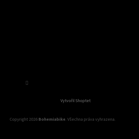
Sledovat na Instagramu
Vytvořil Shoptet
Copyright 2026
Bohemiabike
. Všechna práva vyhrazena.
Upravit
nastavení cookies