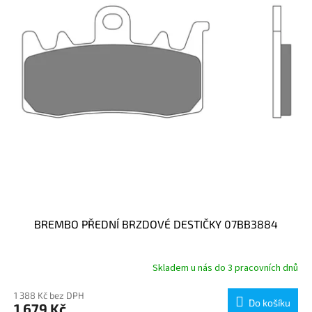
p
r
o
d
u
k
t
ů
BREMBO PŘEDNÍ BRZDOVÉ DESTIČKY 07BB3884
Skladem u nás do 3 pracovních dnů
1 388 Kč bez DPH
Do košíku
1 679 Kč