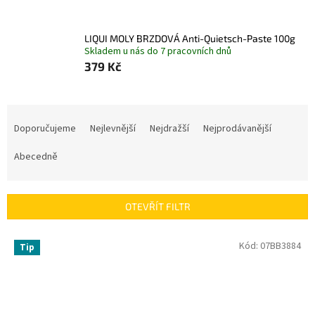
LIQUI MOLY BRZDOVÁ Anti-Quietsch-Paste 100g
Skladem u nás do 7 pracovních dnů
379 Kč
Ř
a
Doporučujeme
Nejlevnější
Nejdražší
Nejprodávanější
z
e
Abecedně
n
í
p
OTEVŘÍT FILTR
r
o
V
Kód:
07BB3884
Tip
d
ý
u
p
k
i
t
s
ů