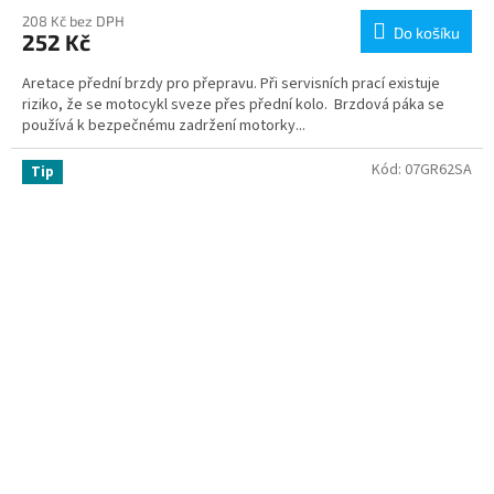
208 Kč bez DPH
Do košíku
252 Kč
Aretace přední brzdy pro přepravu. Při servisních prací existuje
riziko, že se motocykl sveze přes přední kolo. Brzdová páka se
používá k bezpečnému zadržení motorky...
Kód:
07GR62SA
Tip