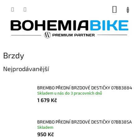
Přejít
NÁKUP
na
obsah
KOŠÍK
Brzdy
Nejprodávanější
BREMBO PŘEDNÍ BRZDOVÉ DESTIČKY 07BB3884
Skladem u nás do 3 pracovních dnů
1 679 Kč
BREMBO PŘEDNÍ BRZDOVÉ DESTIČKY 07BB38SA
Skladem
950 Kč