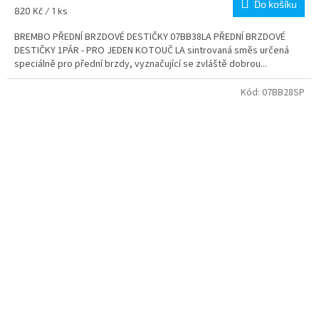
Do košíku
Měrná
820 Kč / 1 ks
cena:
BREMBO PŘEDNÍ BRZDOVÉ DESTIČKY 07BB38LA PŘEDNÍ BRZDOVÉ
DESTIČKY 1PÁR - PRO JEDEN KOTOUČ LA sintrovaná směs určená
speciálně pro přední brzdy, vyznačující se zvláště dobrou...
Kód:
07BB28SP