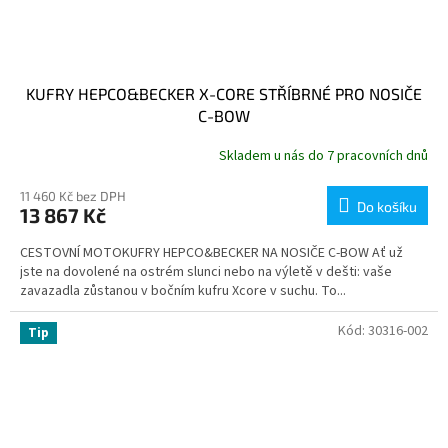
KUFRY HEPCO&BECKER X-CORE STŘÍBRNÉ PRO NOSIČE
C-BOW
Skladem u nás do 7 pracovních dnů
11 460 Kč bez DPH
Do košíku
13 867 Kč
CESTOVNÍ MOTOKUFRY HEPCO&BECKER NA NOSIČE C-BOW Ať už
jste na dovolené na ostrém slunci nebo na výletě v dešti: vaše
zavazadla zůstanou v bočním kufru Xcore v suchu. To...
Kód:
30316-002
Tip