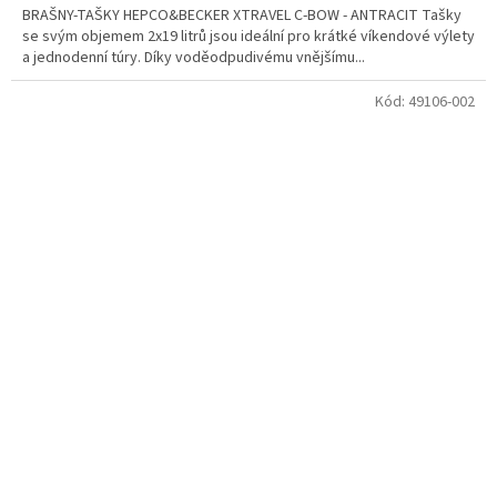
BRAŠNY-TAŠKY HEPCO&BECKER XTRAVEL C-BOW - ANTRACIT Tašky
se svým objemem 2x19 litrů jsou ideální pro krátké víkendové výlety
a jednodenní túry. Díky voděodpudivému vnějšímu...
Kód:
49106-002