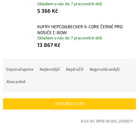
Skladem u nás do 7 pracovních dnů
5 366 Kč
KUFRY HEPCO&BECKER X-CORE ČERNÉ PRO
NOSIČE C-BOW
Skladem u nás do 7 pracovních dnů
13 867 Kč
Ř
a
Doporučujeme
Nejlevnější
Nejdražší
Nejprodávanější
z
e
Abecedně
n
í
p
OTEVŘÍT FILTR
r
o
V
Kód:
BC.WPB.00.001.20000/Y
d
ý
u
p
k
i