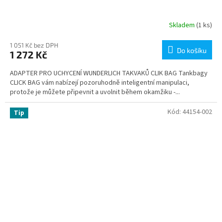
Skladem
(1 ks)
1 051 Kč bez DPH
Do košíku
1 272 Kč
ADAPTER PRO UCHYCENÍ WUNDERLICH TAKVAKŮ CLIK BAG Tankbagy
CLICK BAG vám nabízejí pozoruhodně inteligentní manipulaci,
protože je můžete připevnit a uvolnit během okamžiku -...
Kód:
44154-002
Tip