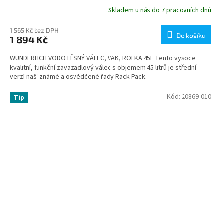
Skladem u nás do 7 pracovních dnů
1 565 Kč bez DPH
Do košíku
1 894 Kč
WUNDERLICH VODOTĚSNÝ VÁLEC, VAK, ROLKA 45L Tento vysoce
kvalitní, funkční zavazadlový válec s objemem 45 litrů je střední
verzí naší známé a osvědčené řady Rack Pack.
Kód:
20869-010
Tip