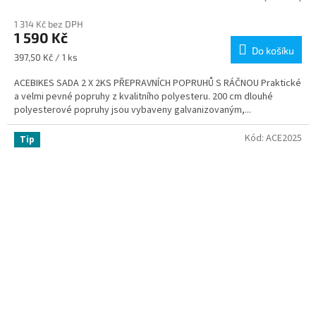
1 314 Kč bez DPH
1 590 Kč
Do košíku
Měrná
397,50 Kč / 1 ks
cena:
ACEBIKES SADA 2 X 2KS PŘEPRAVNÍCH POPRUHŮ S RÁČNOU Praktické
a velmi pevné popruhy z kvalitního polyesteru. 200 cm dlouhé
polyesterové popruhy jsou vybaveny galvanizovaným,...
Kód:
ACE2025
Tip