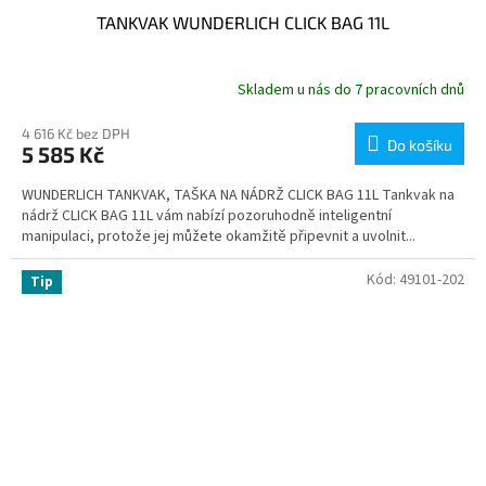
TANKVAK WUNDERLICH CLICK BAG 11L
Skladem u nás do 7 pracovních dnů
4 616 Kč bez DPH
Do košíku
5 585 Kč
WUNDERLICH TANKVAK, TAŠKA NA NÁDRŽ CLICK BAG 11L Tankvak na
nádrž CLICK BAG 11L vám nabízí pozoruhodně inteligentní
manipulaci, protože jej můžete okamžitě připevnit a uvolnit...
Kód:
49101-202
Tip