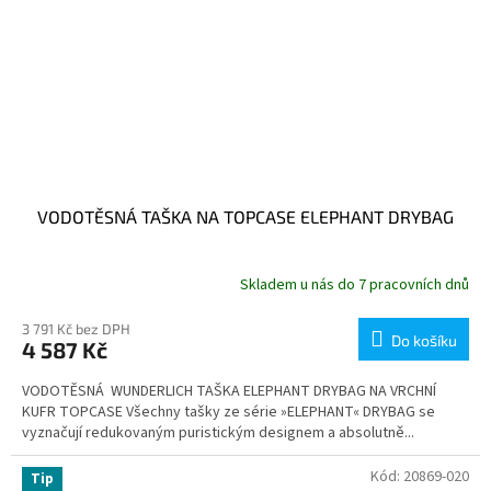
VODOTĚSNÁ TAŠKA NA TOPCASE ELEPHANT DRYBAG
Skladem u nás do 7 pracovních dnů
3 791 Kč bez DPH
Do košíku
4 587 Kč
VODOTĚSNÁ WUNDERLICH TAŠKA ELEPHANT DRYBAG NA VRCHNÍ
KUFR TOPCASE Všechny tašky ze série »ELEPHANT« DRYBAG se
vyznačují redukovaným puristickým designem a absolutně...
Kód:
20869-020
Tip