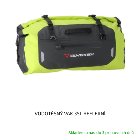
t
s
ů
p
r
o
d
u
k
t
ů
VODOTĚSNÝ VAK 35L REFLEXNÍ
Skladem u nás do 3 pracovních dnů