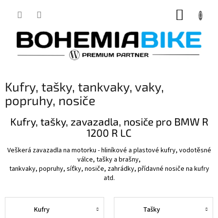
Přejít
NÁKUP
na
obsah
KOŠÍK
Kufry, tašky, tankvaky, vaky,
popruhy, nosiče
Kufry, tašky, zavazadla, nosiče pro BMW R
1200 R LC
Veškerá zavazadla na motorku - hliníkové a plastové kufry, vodotěsné
válce, tašky a brašny,
tankvaky, popruhy, síťky, nosiče, zahrádky, přídavné nosiče na kufry
atd.
Kufry
Tašky