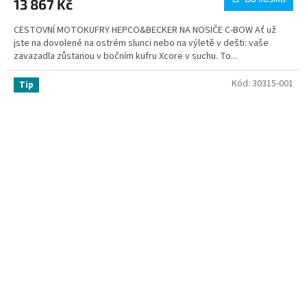
13 867 Kč
CESTOVNÍ MOTOKUFRY HEPCO&BECKER NA NOSIČE C-BOW Ať už
jste na dovolené na ostrém slunci nebo na výletě v dešti: vaše
zavazadla zůstanou v bočním kufru Xcore v suchu. To...
Kód:
30315-001
Tip