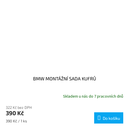
BMW MONTÁŽNÍ SADA KUFRŮ
Skladem u nás do 7 pracovních dnů
322 Kč bez DPH
390 Kč
Do košíku
Měrná
390 Kč / 1 ks
cena: