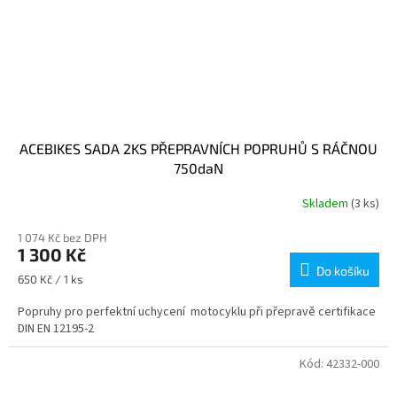
ACEBIKES SADA 2KS PŘEPRAVNÍCH POPRUHŮ S RÁČNOU
750daN
Skladem
(3 ks)
1 074 Kč bez DPH
1 300 Kč
Do košíku
Měrná
650 Kč / 1 ks
cena:
Popruhy pro perfektní uchycení motocyklu při přepravě certifikace
DIN EN 12195-2
Kód:
42332-000