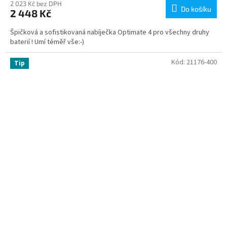
2 023 Kč bez DPH
Do košíku
2 448 Kč
Špičková a sofistikovaná nabíječka Optimate 4 pro všechny druhy
baterií ! Umí téměř vše:-)
Kód:
21176-400
Tip