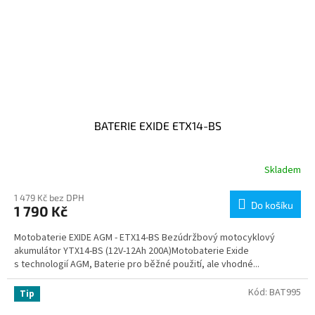
BATERIE EXIDE ETX14-BS
Skladem
1 479 Kč bez DPH
Do košíku
1 790 Kč
Motobaterie EXIDE AGM - ETX14-BS Bezúdržbový motocyklový
akumulátor YTX14-BS (12V-12Ah 200A)Motobaterie Exide
s technologií AGM, Baterie pro běžné použití, ale vhodné...
Kód:
BAT995
Tip