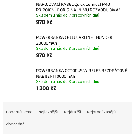
NAPOJOVACÍ KABEL Quick Connect PRO
PŘIPOJENÍ K ORIGINÁLNÍMU ROZVODU BMW
Skladem u nás do 7 pracovních dnů
978 Kč
POWERBANKA CELLULARLINE THUNDER
20000mAh
Skladem u nás do 3 pracovních dnů
970 Kč
POWERBANKA OCTOPUS WIRELES BEZDRÁTOVÉ
NABÍJENÍ 10000mAh
Skladem u nás do 3 pracovních dnů
1 200 Kč
Ř
a
Doporučujeme
Nejlevnější
Nejdražší
Nejprodávanější
z
e
Abecedně
n