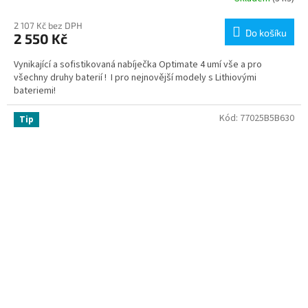
2 107 Kč bez DPH
Do košíku
2 550 Kč
Vynikající a sofistikovaná nabíječka Optimate 4 umí vše a pro
všechny druhy baterií ! I pro nejnovější modely s Lithiovými
bateriemi!
Kód:
77025B5B630
Tip