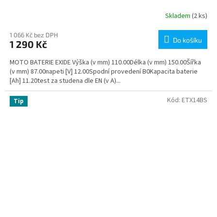
Skladem
(2 ks)
1 066 Kč bez DPH
Do košíku
1 290 Kč
MOTO BATERIE EXIDE Výška (v mm) 110.00Délka (v mm) 150.00Šířka
(v mm) 87.00napeti [V] 12.00Spodní provedení B0Kapacita baterie
[Ah] 11.20test za studena dle EN (v A)...
Kód:
ETX14BS
Tip