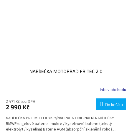
NABÍJEČKA MOTORRAD FRITEC 2.0
Info v obchodu
2 471 Kč bez DPH
Do košíku
2 990 Kč
NABÍJEČKA PRO MOTOCYKLY/NÁHRADA ORIGINÁLNÍ NABÍJEČKY
BMWPro gelové baterie - mokré / kyselinové baterie (tekutý
elektrolyt / kyselina) Baterie AGM (absorpční skleněná rohož,...