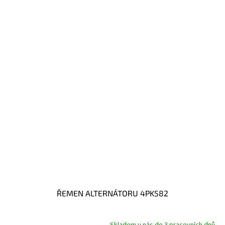
ŘEMEN ALTERNÁTORU 4PK582
Skladem u nás do 3 pracovních dnů