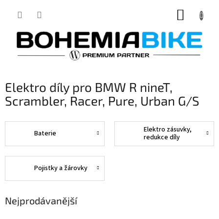
Přejít
NÁKUP
na
obsah
KOŠÍK
Elektro díly pro BMW R nineT,
Scrambler, Racer, Pure, Urban G/S
Elektro zásuvky,
Baterie
redukce díly
Pojistky a žárovky
Nejprodávanější