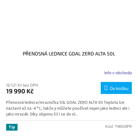
PŘENOSNÁ LEDNICE GOAL ZERO ALTA 50L
Info v obchodu
16 521 Kč bez DPH
Do košíku
19 990 Kč
Přenosná lednice/mraznička 53L GOAL ZERO ALTA 50 Teplotu lze
nastavit až na -4 °C, takže ji můžete používat nejen jako lednici ale i
jako mrazák. Díky objemu 53 l se do ní...
Kód:
TM630PR
Tip