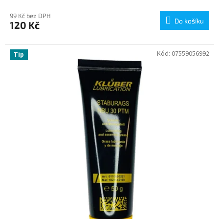
99 Kč bez DPH
Do košíku
120 Kč
Kód:
07559056992
Tip