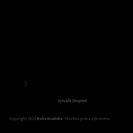
Sledovat na Instagramu
Vytvořil Shoptet
Copyright 2026
Bohemiabike
. Všechna práva vyhrazena.
Upravit
nastavení cookies