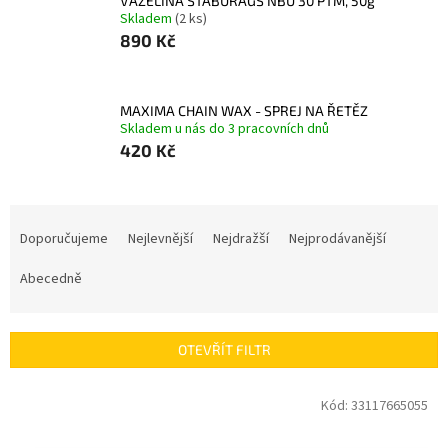
VAZELÍNA STABURAGS NBU 30 PTM, 50g
Skladem
(2 ks)
890 Kč
MAXIMA CHAIN WAX - SPREJ NA ŘETĚZ
Skladem u nás do 3 pracovních dnů
420 Kč
Ř
a
Doporučujeme
Nejlevnější
Nejdražší
Nejprodávanější
z
e
Abecedně
n
í
p
OTEVŘÍT FILTR
r
o
V
Kód:
33117665055
d
ý
u
p