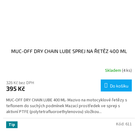
MUC-OFF DRY CHAIN LUBE SPREJ NA ŘETĚZ 400 ML
Skladem
(4 ks)
326 Kč bez DPH
Do košíku
395 Kč
MUC-OFF DRY CHAIN LUBE 400 ML- Mazivo na motocyklové řetězy s
teflonem do suchých podmínek Mazací prostředek ve spreji s
aktivní PTFE (polytetrafluoroethylenovou) složkou...
Kód:
611
Tip