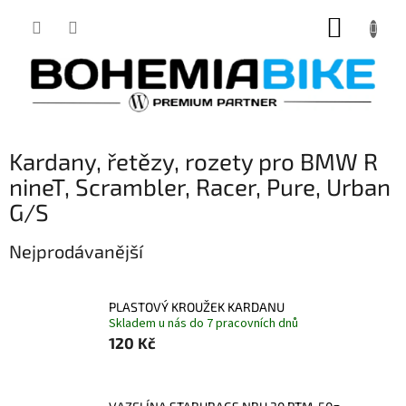
Přejít
NÁKUP
na
obsah
KOŠÍK
Kardany, řetězy, rozety pro BMW R
nineT, Scrambler, Racer, Pure, Urban
G/S
Nejprodávanější
PLASTOVÝ KROUŽEK KARDANU
Skladem u nás do 7 pracovních dnů
120 Kč