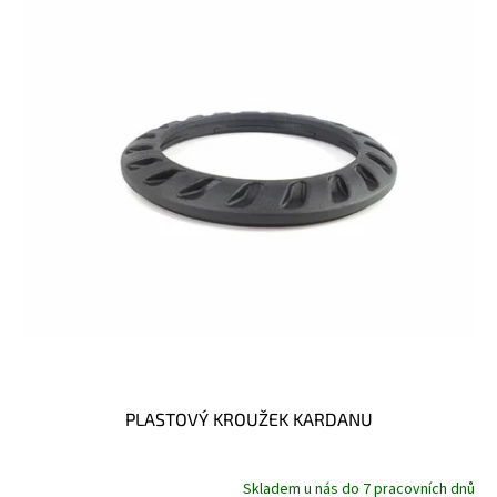
k
i
t
s
ů
p
r
o
d
u
k
t
ů
PLASTOVÝ KROUŽEK KARDANU
Skladem u nás do 7 pracovních dnů