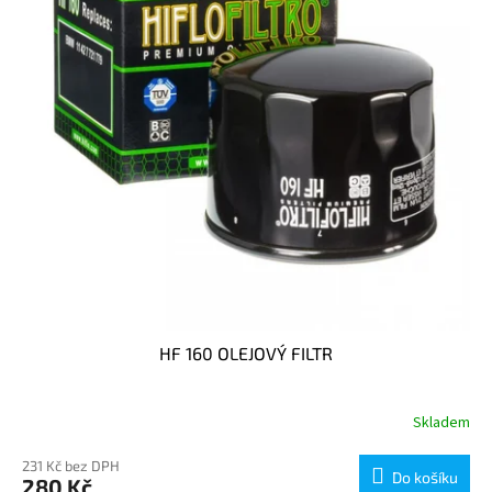
p
r
o
d
u
k
t
ů
HF 160 OLEJOVÝ FILTR
Skladem
231 Kč bez DPH
Do košíku
280 Kč