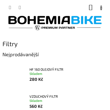
Přejít
NÁKUP
na
obsah
KOŠÍK
Filtry
Nejprodávanější
HF 160 OLEJOVÝ FILTR
Skladem
280 Kč
VZDUCHOVÝ FILTR
Skladem
560 Kč