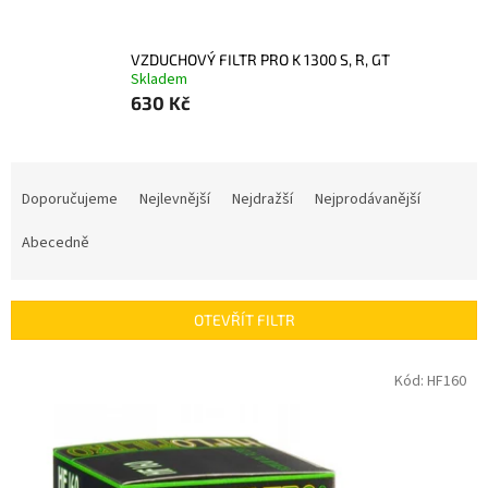
VZDUCHOVÝ FILTR PRO K 1300 S, R, GT
Skladem
630 Kč
Ř
a
Doporučujeme
Nejlevnější
Nejdražší
Nejprodávanější
z
e
Abecedně
n
í
p
OTEVŘÍT FILTR
r
o
V
Kód:
HF160
d
ý
u
p
k
i
t
s
ů