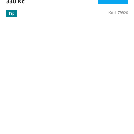
330 Kč
Kód:
79920
Tip