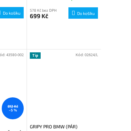
578 Kč bez DPH
Do košíku
Do košíku
699 Kč
ód:
43580-002
Kód:
02624/L
Tip
812 Kč
–5 %
GRIPY PRO BMW (PÁR)