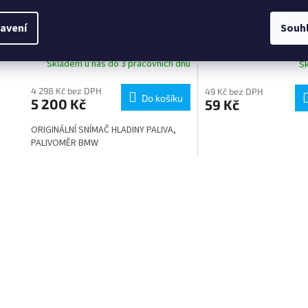
PALIVOMĚR BMW
KRYTKA SYNCHRONI
avení
Souh
Skladem u nás do 3 pracovních dnů
S
4 298 Kč bez DPH
49 Kč bez DPH
Do košíku
5 200 Kč
59 Kč
ORIGINÁLNÍ SNÍMAČ HLADINY PALIVA,
PALIVOMĚR BMW
O
v
l
á
d
a
c
í
p
r
v