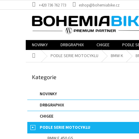
Přejít
+420 736 762 773
eshop@bohemiabike.cz
na
obsah
NOVINKY
DRBGRAPHIX
CHIGEE
PODLE S
Domů
PODLE SERIE MOTOCYKLU
BMW K
B
P
o
Přeskočit
Kategorie
s
kategorie
t
r
NOVINKY
a
DRBGRAPHIX
n
n
CHIGEE
í
p
PODLE SERIE MOTOCYKLU
a
BMW F 450 GS