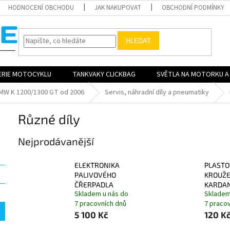
HODNOCENÍ OBCHODU
JAK NAKUPOVAT
OBCHODNÍ PODMÍNKY
HLEDAT
ERIE MOTOCYKLU
TANKVAKY CLICKBAG
SVĚTLA NA MOTORKU A 
MW K 1200/1300 GT od 2006
Servis, náhradní díly a pneumatiky
Různé díly
Nejprodávanější
ELEKTRONIKA
PLASTO
PALIVOVÉHO
KROUŽ
ČŘERPADLA
KARDA
Skladem u nás do
Skladem
7 pracovních dnů
7 praco
5 100 Kč
120 K