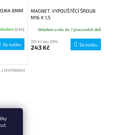
POJKA 8MM
MAGNET. VYPOUŠTĚCÍ ŠROUB
M16 X 1,5
Skladem
(1 ks)
Skladem u nás do 7 pracovních dnů
201 Kč bez DPH
Do košíku
Do košíku
243 Kč
:
13547694924
íky
ost.