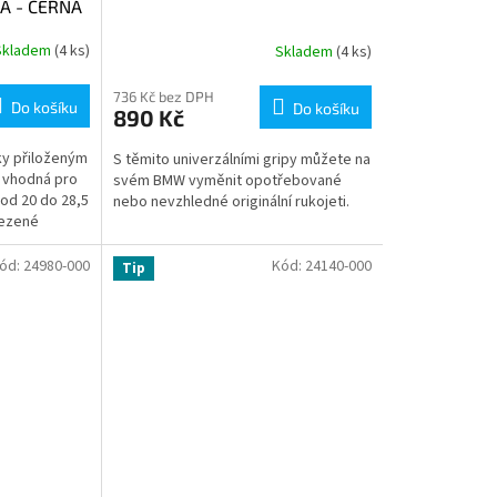
A - ČERNÁ
Skladem
(4 ks)
Skladem
(4 ks)
736 Kč bez DPH
Do košíku
Do košíku
890 Kč
ky přiloženým
S těmito univerzálními gripy můžete na
 vhodná pro
svém BMW vyměnit opotřebované
od 20 do 28,5
nebo nevzhledné originální rukojeti.
mezené
amontovat...
ód:
24980-000
Kód:
24140-000
Tip