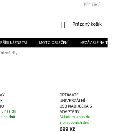
PODMÍNKY OCHRANY OSOBNÍCH ÚDAJŮ
Přihlášení
REKLAMAČNÍ ŘÁD
FOR
NÁKUPNÍ
Prázdný košík
KOŠÍK
PŘÍSLUŠENSTVÍ
MOTO OBLEČENÍ
NEZÁVISLE NA TYPU MOTORK
Různé díly
VÝ
OPTIMATE
EK
UNIVERZÁLNÍ
NU
USB NABÍJEČKA S
 u nás do
ADAPTÉRY
vních dnů
Skladem u nás do
3 pracovních dnů
č
699 Kč