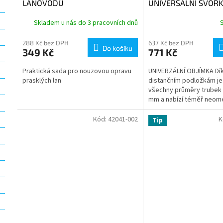
LANOVODŮ
UNIVERSÁLNÍ SVORK
Skladem u nás do 3 pracovních dnů
288 Kč bez DPH
637 Kč bez DPH
Do košíku
349 Kč
771 Kč
Praktická sada pro nouzovou opravu
UNIVERZÁLNÍ OBJÍMKA Dí
prasklých lan
distančním podložkám je
všechny průměry trubek 
mm a nabízí téměř neo
možnosti montáže. Lze n
Kód:
42041-002
K
Tip