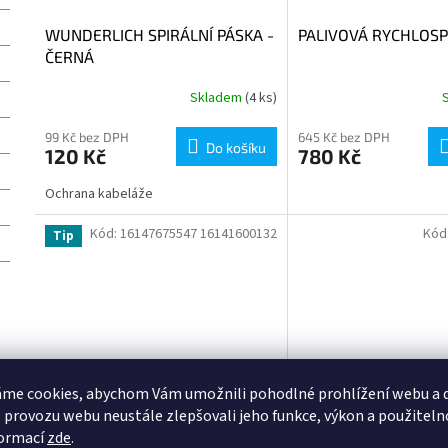
WUNDERLICH SPIRÁLNÍ PÁSKA -
PALIVOVÁ RYCHLOS
ČERNÁ
Skladem
(4 ks)
99 Kč bez DPH
645 Kč bez DPH
Do košíku
120 Kč
780 Kč
Ochrana kabeláže
Kód:
16147675547 16141600132
Kód
Tip
me cookies, abychom Vám umožnili pohodlné prohlížení webu a d
 provozu webu neustále zlepšovali jeho funkce, výkon a použiteln
formací
zde
.