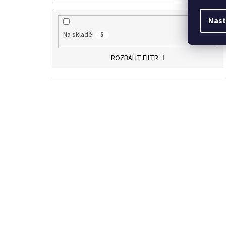
Nast
Na skladě
5
ROZBALIT FILTR