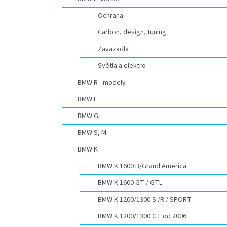
n
e
Ochrana
l
Carbon, design, tuning
Zavazadla
Světla a elektro
BMW R - modely
BMW F
BMW G
BMW S, M
BMW K
BMW K 1600 B/Grand America
BMW K 1600 GT / GTL
BMW K 1200/1300 S /R / SPORT
BMW K 1200/1300 GT od 2006