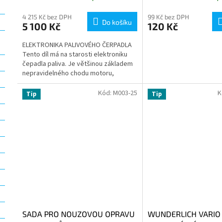
4 215 Kč bez DPH
99 Kč bez DPH
Do košíku
5 100 Kč
120 Kč
ELEKTRONIKA PALIVOVÉHO ČERPADLA
Tento díl má na starosti elektroniku
čepadla paliva. Je většinou základem
nepravidelného chodu motoru,
projevuje se cukáním při konstantní...
Kód:
M003-25
K
Tip
Tip
SADA PRO NOUZOVOU OPRAVU
WUNDERLICH VARIO