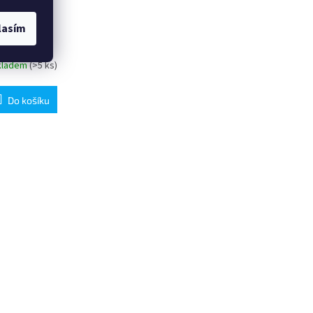
ZACE
lasím
kladem
(>5 ks)
Do košíku