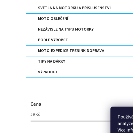
SVĚTLA NA MOTORKU A PŘÍSLUŠENSTVÍ
MOTO OBLEČENÍ
NEZÁVISLE NA TYPU MOTORKY
PODLE VÝROBCE
MOTO-EXPEDICE-TRENINK-DOPRAVA
TIPY NA DÁRKY
VÝPRODEJ
Cena
59
Kč
5200
Kč
Používá
analýze
Více in