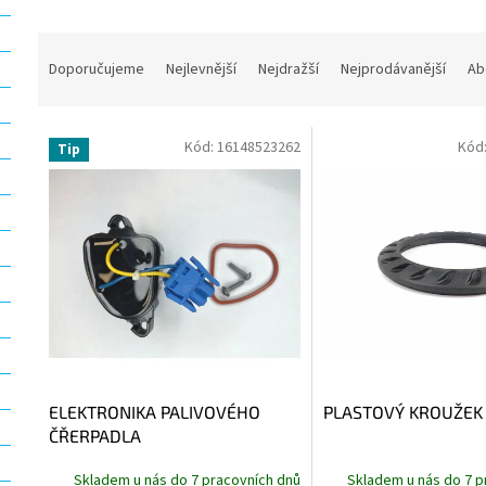
Ř
a
Doporučujeme
Nejlevnější
Nejdražší
Nejprodávanější
Ab
z
e
V
n
Kód:
16148523262
Kód
Tip
ý
í
p
p
i
r
s
o
p
d
r
u
o
k
d
t
u
ů
k
t
ELEKTRONIKA PALIVOVÉHO
PLASTOVÝ KROUŽEK
ů
ČŘERPADLA
Skladem u nás do 7 pracovních dnů
Skladem u nás do 7 p