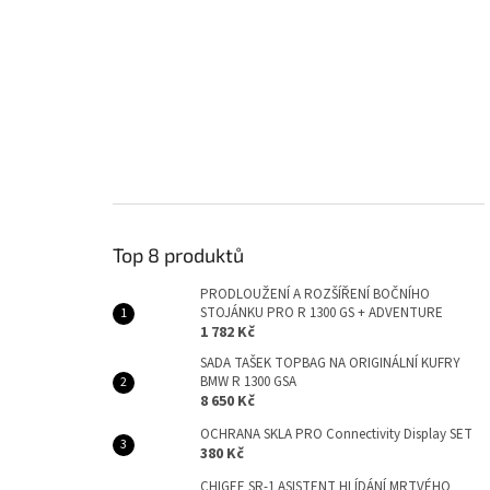
Top 8 produktů
PRODLOUŽENÍ A ROZŠÍŘENÍ BOČNÍHO
STOJÁNKU PRO R 1300 GS + ADVENTURE
1 782 Kč
SADA TAŠEK TOPBAG NA ORIGINÁLNÍ KUFRY
BMW R 1300 GSA
8 650 Kč
OCHRANA SKLA PRO Connectivity Display SET
380 Kč
CHIGEE SR-1 ASISTENT HLÍDÁNÍ MRTVÉHO