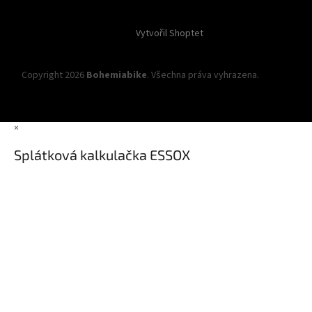
Vytvořil Shoptet
Copyright 2026
Bohemiabike
. Všechna práva vyhrazena.
Upravit
nastavení cookies
×
Splátková kalkulačka ESSOX