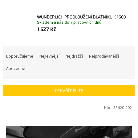
WUNDERLICH PRODLOUŽENÍ BLATNÍKU K 1600
Skladem u nás do 7 pracovních dnů
1 527 Kč
Ř
a
Doporučujeme
Nejlevnější
Nejdražší
Nejprodávanější
z
e
Abecedně
n
í
p
OTEVŘÍT FILTR
r
o
V
Kód:
35420-202
d
ý
u
p
k
i
t
s
ů