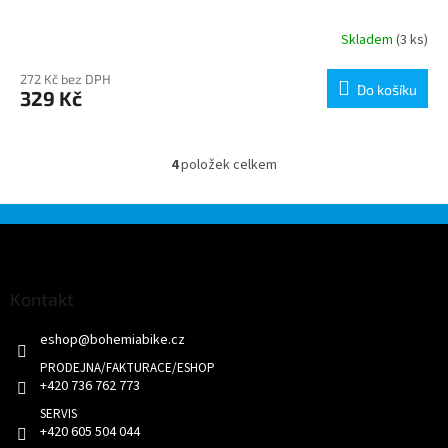
Skladem
(3 ks)
272 Kč bez DPH
Do košíku
329 Kč
4
položek celkem
O
v
l
á
Z
d
á
a
p
c
a
Kontakt
í
t
p
eshop
@
bohemiabike.cz
í
r
v
k
+420 736 762 773
y
v
+420 605 504 044
ý