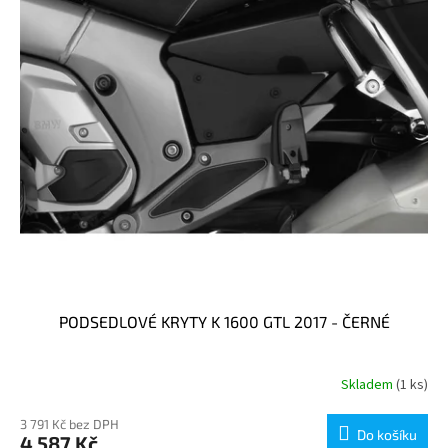
p
r
o
d
u
k
t
ů
PODSEDLOVÉ KRYTY K 1600 GTL 2017 - ČERNÉ
Skladem
(1 ks)
3 791 Kč bez DPH
Do košíku
4 587 Kč