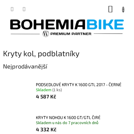
Přejít
NÁKUP
na
obsah
KOŠÍK
Kryty kol, podblatníky
Nejprodávanější
PODSEDLOVÉ KRYTY K 1600 GTL 2017 - ČERNÉ
Skladem
(1 ks)
4 587 Kč
KRYTY NOHOU K 1600 GT/GTL ČIRÉ
Skladem u nás do 7 pracovních dnů
4 332 Kč