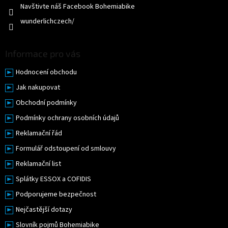
p
Navštivte náš Facebook Bohemiabike
i
wunderlichczech/
s
u
Informace pro vás
Hodnocení obchodu
Jak nakupovat
Obchodní podmínky
Podmínky ochrany osobních údajů
Reklamační řád
Formulář odstoupení od smlouvy
Reklamační list
Splátky ESSOX a COFIDIS
Podporujeme bezpečnost
Nejčastější dotazy
Slovník pojmů Bohemiabike