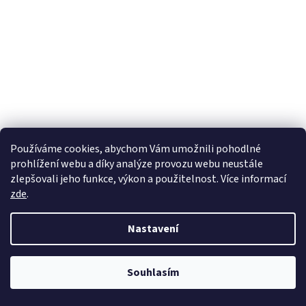
Používáme cookies, abychom Vám umožnili pohodlné
prohlížení webu a díky analýze provozu webu neustále
zlepšovali jeho funkce, výkon a použitelnost. Více informací
zde
.
ZATEPLENÉ NÁVLEKY NA ŘIDÍTKA BMW
Nastavení
Skladem u nás do 7 pracovních dnů
Souhlasím
3 791 Kč bez DPH
Do košíku
4 587 Kč