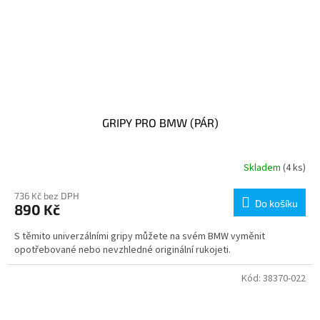
GRIPY PRO BMW (PÁR)
Skladem
(4 ks)
736 Kč bez DPH
Do košíku
890 Kč
S těmito univerzálními gripy můžete na svém BMW vyměnit
opotřebované nebo nevzhledné originální rukojeti.
Kód:
38370-022