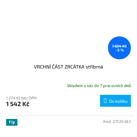
1 624 Kč
–5 %
VRCHNÍ ČÁST ZRCÁTKA stříbrná
Skladem u nás do 7 pracovních dnů
1 274 Kč bez DPH
Do košíku
1 542 Kč
Kód:
27520-413
Tip