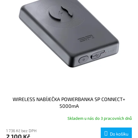
p
r
o
d
u
k
t
ů
WIRELESS NABÍJEČKA POWERBANKA SP CONNECT+
5000mA
Skladem u nás do 3 pracovních dnů
1 736 Kč bez DPH
Do košíku
2 100 Kč