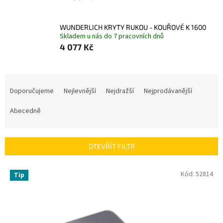
WUNDERLICH KRYTY RUKOU - KOUŘOVÉ K 1600
Skladem u nás do 7 pracovních dnů
4 077 Kč
Ř
a
Doporučujeme
Nejlevnější
Nejdražší
Nejprodávanější
z
e
Abecedně
n
í
p
OTEVŘÍT FILTR
r
o
V
Kód:
52814
Tip
d
ý
u
p
k
i
t
s
ů