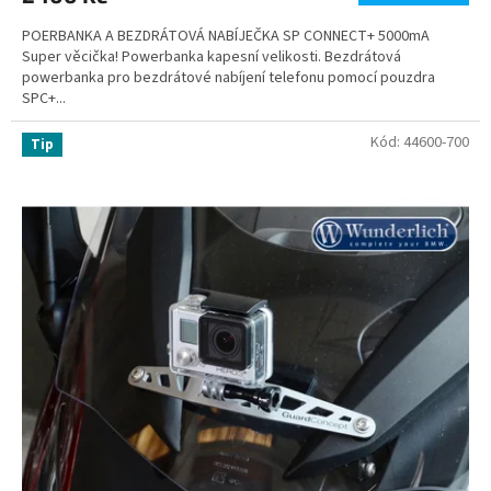
POERBANKA A BEZDRÁTOVÁ NABÍJEČKA SP CONNECT+ 5000mA
Super věcička! Powerbanka kapesní velikosti. Bezdrátová
powerbanka pro bezdrátové nabíjení telefonu pomocí pouzdra
SPC+...
Kód:
44600-700
Tip