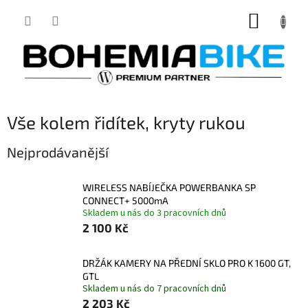
Přejít
NÁKUP
na
obsah
KOŠÍK
Vše kolem řidítek, kryty rukou
Nejprodávanější
WIRELESS NABÍJEČKA POWERBANKA SP
CONNECT+ 5000mA
Skladem u nás do 3 pracovních dnů
2 100 Kč
DRŽÁK KAMERY NA PŘEDNÍ SKLO PRO K 1600 GT,
GTL
Skladem u nás do 7 pracovních dnů
2 203 Kč