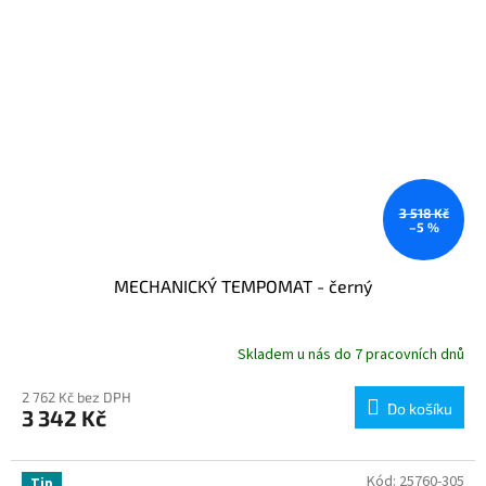
3 518 Kč
–5 %
MECHANICKÝ TEMPOMAT - černý
Skladem u nás do 7 pracovních dnů
2 762 Kč bez DPH
Do košíku
3 342 Kč
Kód:
25760-305
Tip