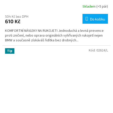
Skladem
(>5 pár)
504 Kč bez DPH
Do košíku
610 Kč
KOMFORTNÍ NÁVLEKY NA RUKOJETI Jednoduchá a levná prevence
proti zničení, nebo oprava originálních vyhřívaných rukojetí nejen
BMW a současně získáváš řidítka bez drobných...
Kód:
02624/L
Tip