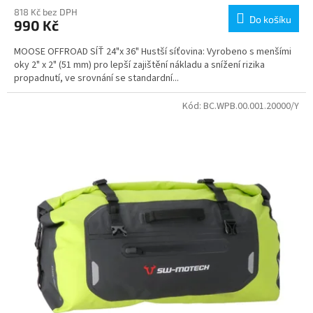
818 Kč bez DPH
Do košíku
990 Kč
MOOSE OFFROAD SÍŤ 24"x 36" Hustší síťovina: Vyrobeno s menšími
oky 2" x 2" (51 mm) pro lepší zajištění nákladu a snížení rizika
propadnutí, ve srovnání se standardní...
Kód:
BC.WPB.00.001.20000/Y