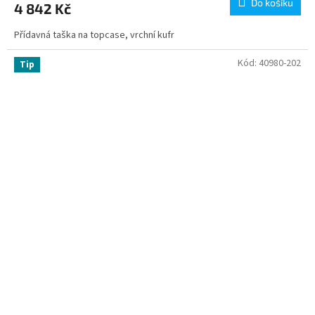
Do košíku
4 842 Kč
Přídavná taška na topcase, vrchní kufr
Kód:
40980-202
Tip