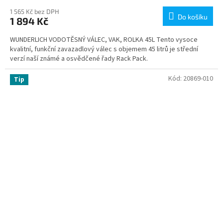
1 565 Kč bez DPH
Do košíku
1 894 Kč
WUNDERLICH VODOTĚSNÝ VÁLEC, VAK, ROLKA 45L Tento vysoce
kvalitní, funkční zavazadlový válec s objemem 45 litrů je střední
verzí naší známé a osvědčené řady Rack Pack.
Kód:
20869-010
Tip