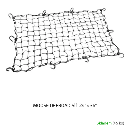
t
s
ů
p
r
o
d
u
k
t
ů
MOOSE OFFROAD SÍŤ 24"x 36"
Skladem
(>5 ks)