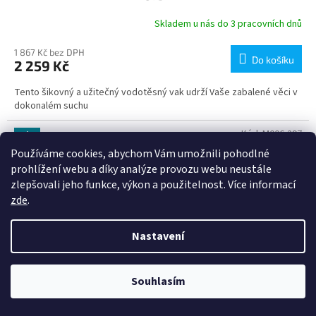
Skladem u nás do 3 pracovních dnů
1 867 Kč bez DPH
Do košíku
2 259 Kč
Tento šikovný a užitečný vodotěsný vak udrží Vaše zabalené věci v
dokonalém suchu
Kód:
M006-297
Tip
Používáme cookies, abychom Vám umožnili pohodlné
prohlížení webu a díky analýze provozu webu neustále
zlepšovali jeho funkce, výkon a použitelnost. Více informací
zde
.
Nastavení
Souhlasím