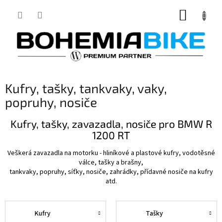
Přejít
NÁKUP
na
obsah
KOŠÍK
Kufry, tašky, tankvaky, vaky,
popruhy, nosiče
Kufry, tašky, zavazadla, nosiče pro BMW R
1200 RT
Veškerá zavazadla na motorku - hliníkové a plastové kufry, vodotěsné
válce, tašky a brašny,
tankvaky, popruhy, síťky, nosiče, zahrádky, přídavné nosiče na kufry
atd.
Kufry
Tašky