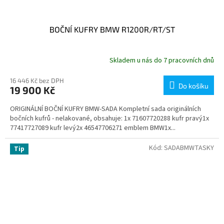
BOČNÍ KUFRY BMW R1200R/RT/ST
Skladem u nás do 7 pracovních dnů
16 446 Kč bez DPH
Do košíku
19 900 Kč
ORIGINÁLNÍ BOČNÍ KUFRY BMW-SADA Kompletní sada originálních
bočních kufrů - nelakované, obsahuje: 1x 71607720288 kufr pravý1x
77417727089 kufr levý2x 46547706271 emblem BMW1x...
Kód:
SADABMWTASKY
Tip