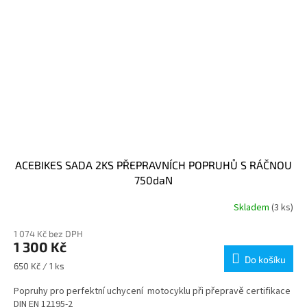
ACEBIKES SADA 2KS PŘEPRAVNÍCH POPRUHŮ S RÁČNOU
750daN
Skladem
(3 ks)
1 074 Kč bez DPH
1 300 Kč
Do košíku
Měrná
650 Kč / 1 ks
cena:
Popruhy pro perfektní uchycení motocyklu při přepravě certifikace
DIN EN 12195-2