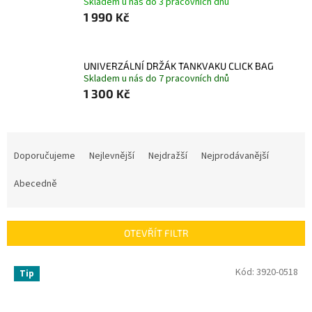
Skladem u nás do 3 pracovních dnů
1 990 Kč
UNIVERZÁLNÍ DRŽÁK TANKVAKU CLICK BAG
Skladem u nás do 7 pracovních dnů
1 300 Kč
Ř
a
Doporučujeme
Nejlevnější
Nejdražší
Nejprodávanější
z
e
Abecedně
n
í
p
OTEVŘÍT FILTR
r
o
V
Kód:
3920-0518
Tip
d
ý
u
p
k
i