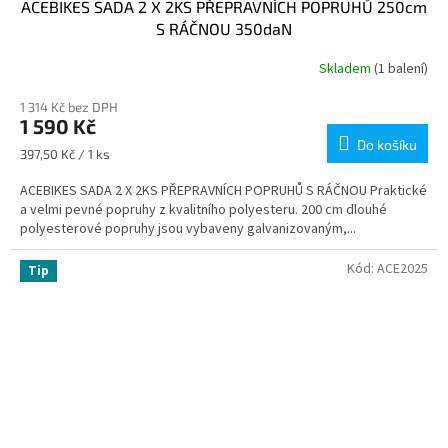
ACEBIKES SADA 2 X 2KS PŘEPRAVNÍCH POPRUHŮ 250cm
S RÁČNOU 350daN
Skladem
(1 balení)
1 314 Kč bez DPH
1 590 Kč
Do košíku
Měrná
397,50 Kč / 1 ks
cena:
ACEBIKES SADA 2 X 2KS PŘEPRAVNÍCH POPRUHŮ S RÁČNOU Praktické
a velmi pevné popruhy z kvalitního polyesteru. 200 cm dlouhé
polyesterové popruhy jsou vybaveny galvanizovaným,...
Kód:
ACE2025
Tip