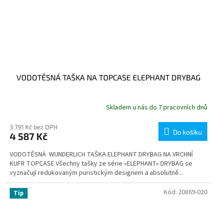
VODOTĚSNÁ TAŠKA NA TOPCASE ELEPHANT DRYBAG
Skladem u nás do 7 pracovních dnů
3 791 Kč bez DPH
Do košíku
4 587 Kč
VODOTĚSNÁ WUNDERLICH TAŠKA ELEPHANT DRYBAG NA VRCHNÍ
KUFR TOPCASE Všechny tašky ze série »ELEPHANT« DRYBAG se
vyznačují redukovaným puristickým designem a absolutně...
Kód:
20869-020
Tip