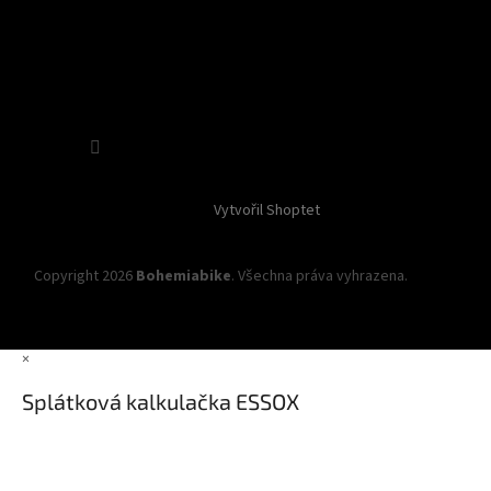
Sledovat na Instagramu
Vytvořil Shoptet
Copyright 2026
Bohemiabike
. Všechna práva vyhrazena.
Upravit
nastavení cookies
×
Splátková kalkulačka ESSOX