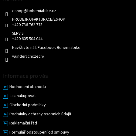
í
t
p
eshop
@
bohemiabike.cz
í
r
v
k
+420 736 762 773
y
v
+420 605 504 044
ý
p
Navštivte náš Facebook Bohemiabike
i
wunderlichczech/
s
u
Informace pro vás
Hodnocení obchodu
Jak nakupovat
Obchodní podmínky
Podmínky ochrany osobních údajů
Reklamační řád
Formulář odstoupení od smlouvy