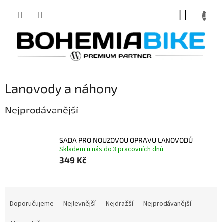
Přejít
NÁKUP
na
obsah
KOŠÍK
Lanovody a náhony
Nejprodávanější
SADA PRO NOUZOVOU OPRAVU LANOVODŮ
Skladem u nás do 3 pracovních dnů
349 Kč
Ř
a
Doporučujeme
Nejlevnější
Nejdražší
Nejprodávanější
z