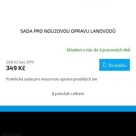
SADA PRO NOUZOVOU OPRAVU LANOVODŮ
Skladem u nás do 3 pracovních dnů
288 Kč bez DPH
Do košíku
349 Kč
Praktická sada pro nouzovou opravu prasklých lan
1
položek celkem
O
v
l
á
Z
d
á
a
p
c
a
Kontakt