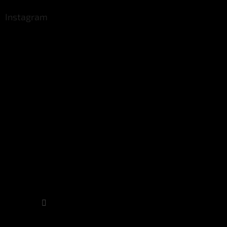
Instagram
Sledovat na Instagramu