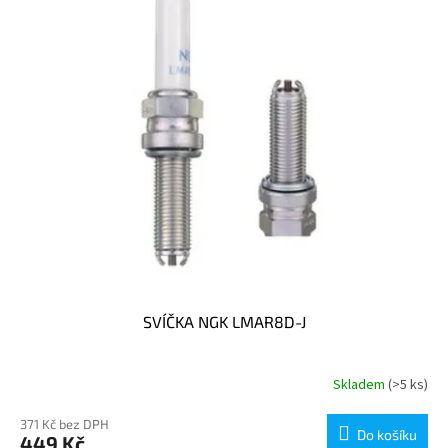
p
r
o
d
u
k
t
ů
SVÍČKA NGK LMAR8D-J
Skladem
(>5 ks)
371 Kč bez DPH
Do košíku
449 Kč