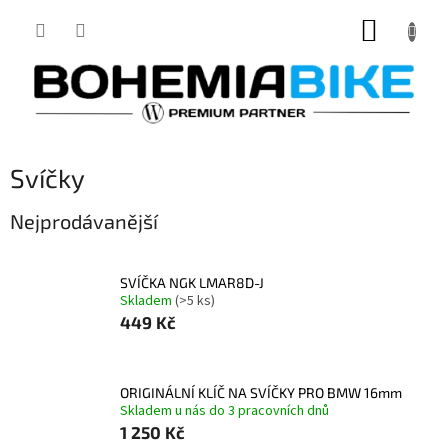
Přejít
NÁKUP
na
obsah
KOŠÍK
Svíčky
Nejprodávanější
SVÍČKA NGK LMAR8D-J
Skladem
(>5 ks)
449 Kč
ORIGINÁLNÍ KLÍČ NA SVÍČKY PRO BMW 16mm
Skladem u nás do 3 pracovních dnů
1 250 Kč