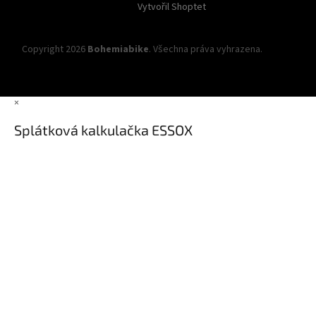
Vytvořil Shoptet
Copyright 2026
Bohemiabike
. Všechna práva vyhrazena.
Upravit
nastavení cookies
×
Splátková kalkulačka ESSOX