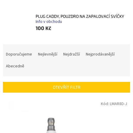
PLUG CADDY, POUZDRO NA ZAPALOVACÍ SVÍČKY
Info v obchodu
100 Kč
Ř
a
Doporučujeme
Nejlevnější
Nejdražší
Nejprodávanější
z
e
Abecedně
n
í
p
OTEVŘÍT FILTR
r
o
V
Kód:
LMAR8D-J
d
ý
u
p
k
i
t
s
ů