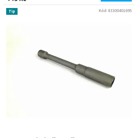
Kód:
83300401695
Tip