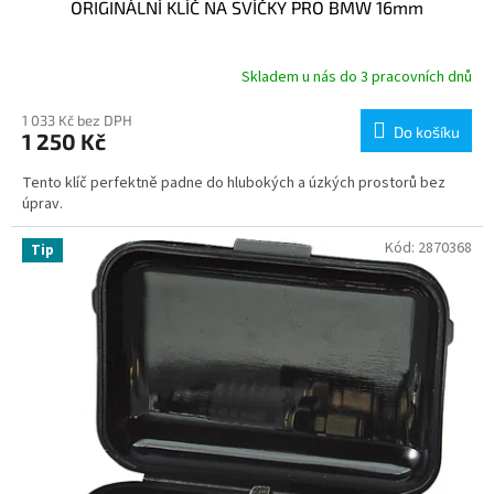
ORIGINÁLNÍ KLÍČ NA SVÍČKY PRO BMW 16mm
Skladem u nás do 3 pracovních dnů
1 033 Kč bez DPH
Do košíku
1 250 Kč
Tento klíč perfektně padne do hlubokých a úzkých prostorů bez
úprav.
Kód:
2870368
Tip