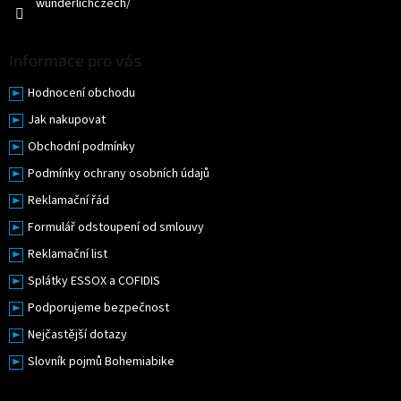
wunderlichczech/
s
u
Informace pro vás
Hodnocení obchodu
Jak nakupovat
Obchodní podmínky
Podmínky ochrany osobních údajů
Reklamační řád
Formulář odstoupení od smlouvy
Reklamační list
Splátky ESSOX a COFIDIS
Podporujeme bezpečnost
Nejčastější dotazy
Slovník pojmů Bohemiabike