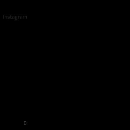
Instagram
Sledovat na Instagramu