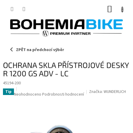
Přejít
NÁKUP
na
obsah
KOŠÍK
ZPĚT na předchozí výběr
OCHRANA SKLA PŘÍSTROJOVÉ DESKY
R 1200 GS ADV - LC
45194-200
Značka:
WUNDERLICH
Tip
Průměrné
Neohodnoceno
Podrobnosti hodnocení
hodnocení
produktu
je
0,0
z
5