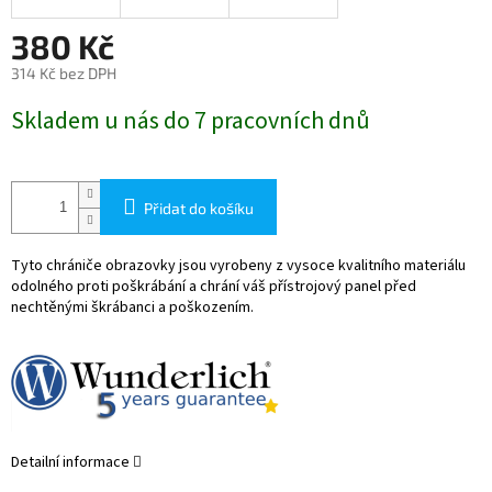
380 Kč
314 Kč bez DPH
Měrná
Skladem u nás do 7 pracovních dnů
cena:
Přidat do košíku
Tyto chrániče obrazovky jsou vyrobeny z vysoce kvalitního materiálu
odolného proti poškrábání a chrání váš přístrojový panel před
nechtěnými škrábanci a poškozením.
Detailní informace