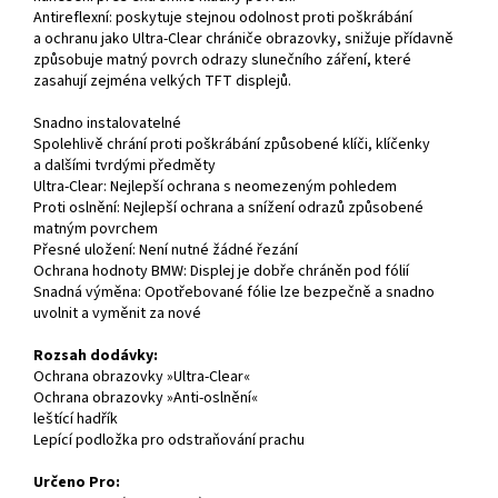
Antireflexní: poskytuje stejnou odolnost proti poškrábání
a ochranu jako Ultra-Clear chrániče obrazovky, snižuje přídavně
způsobuje matný povrch odrazy slunečního záření, které
zasahují zejména velkých TFT displejů.
Snadno instalovatelné
Spolehlivě chrání proti poškrábání způsobené klíči, klíčenky
a dalšími tvrdými předměty
Ultra-Clear: Nejlepší ochrana s neomezeným pohledem
Proti oslnění: Nejlepší ochrana a snížení odrazů způsobené
matným povrchem
Přesné uložení: Není nutné žádné řezání
Ochrana hodnoty BMW: Displej je dobře chráněn pod fólií
Snadná výměna: Opotřebované fólie lze bezpečně a snadno
uvolnit a vyměnit za nové
Rozsah dodávky:
Ochrana obrazovky »Ultra-Clear«
Ochrana obrazovky »Anti-oslnění«
leštící hadřík
Lepící podložka pro odstraňování prachu
Určeno Pro: