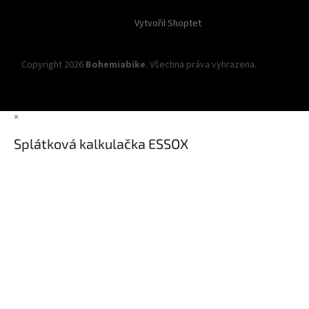
Vytvořil Shoptet
Copyright 2026
Bohemiabike
. Všechna práva vyhrazena.
Upravit
nastavení cookies
×
Splátková kalkulačka ESSOX