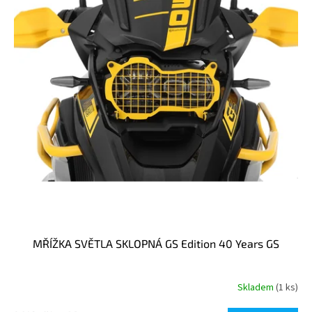
t
s
ů
p
r
o
d
u
k
t
ů
MŘÍŽKA SVĚTLA SKLOPNÁ GS Edition 40 Years GS
Skladem
(1 ks)