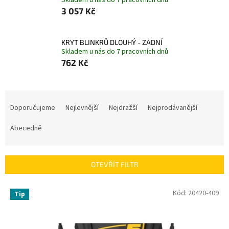
Skladem u nás do 7 pracovních dnů
3 057 Kč
KRYT BLINKRŮ DLOUHÝ - ZADNÍ
Skladem u nás do 7 pracovních dnů
762 Kč
Ř
a
Doporučujeme
Nejlevnější
Nejdražší
Nejprodávanější
z
e
Abecedně
n
í
p
OTEVŘÍT FILTR
r
o
V
Kód:
20420-409
Tip
d
ý
u
p
k
i