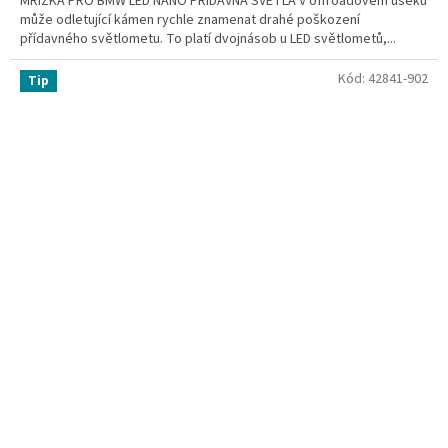
MŘÍŽKA PRO BMW LED NANO PŘÍDAVNÁ SVĚTLA V offroadovém úseku
může odletující kámen rychle znamenat drahé poškození
přídavného světlometu. To platí dvojnásob u LED světlometů,...
Kód:
42841-902
Tip