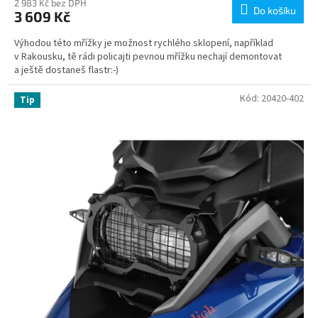
2 983 Kč bez DPH
Do košíku
3 609 Kč
Výhodou této mřížky je možnost rychlého sklopení, například
v Rakousku, tě rádi policajti pevnou mřížku nechají demontovat
a ještě dostaneš flastr:-)
Kód:
20420-402
Tip