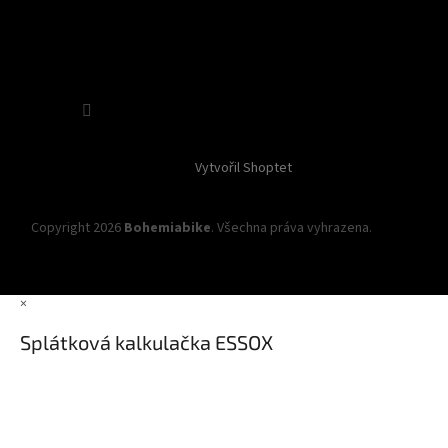
Sledovat na Instagramu
Vytvořil Shoptet
Copyright 2026
Bohemiabike
. Všechna práva vyhrazena.
Upravit
nastavení cookies
×
Splátková kalkulačka ESSOX