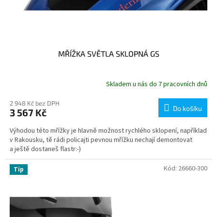
MŘÍŽKA SVĚTLA SKLOPNÁ GS
Skladem u nás do 7 pracovních dnů
2 948 Kč bez DPH
Do košíku
3 567 Kč
Výhodou této mřížky je hlavně možnost rychlého sklopení, například
v Rakousku, tě rádi policajti pevnou mřížku nechají demontovat
a ještě dostaneš flastr:-)
Kód:
26660-300
Tip