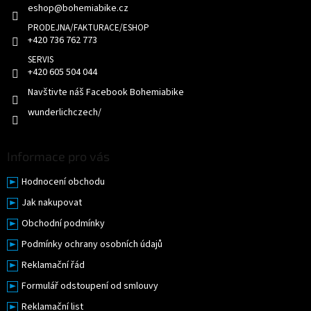
eshop
@
bohemiabike.cz
í
r
v
k
+420 736 762 773
y
v
+420 605 504 044
ý
p
Navštivte náš Facebook Bohemiabike
i
wunderlichczech/
s
u
Informace pro vás
Hodnocení obchodu
Jak nakupovat
Obchodní podmínky
Podmínky ochrany osobních údajů
Reklamační řád
Formulář odstoupení od smlouvy
Reklamační list