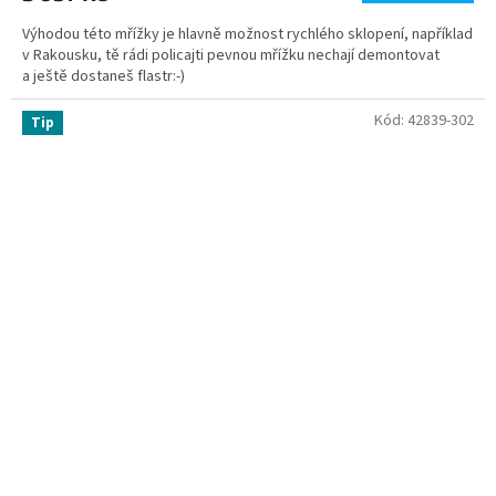
Výhodou této mřížky je hlavně možnost rychlého sklopení, například
v Rakousku, tě rádi policajti pevnou mřížku nechají demontovat
a ještě dostaneš flastr:-)
Kód:
42839-302
Tip