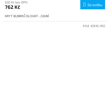
630 Kč bez DPH
Do košíku
762 Kč
KRYT BLINRKŮ DLOUHÝ - ZADNÍ
Kód:
42841-002