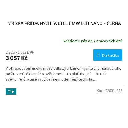
MŘÍŽKA PŘÍDAVNÝCH SVĚTEL BMW LED NANO - ČERNÁ
Skladem u nás do 7 pracovních dnů
2 526 Kč bez DPH
Do košíku
3 057 Kč
V offroadovém úseku může odletující kámen rychle znamenat drahé
poškození přídavného světlometu. To platí dvojnásob u LED
světlometů, které využívají nejmodernější techniku....
Kód:
42831-002
Tip