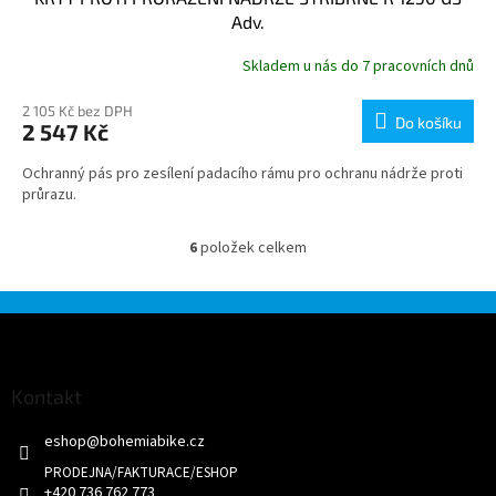
Adv.
Skladem u nás do 7 pracovních dnů
2 105 Kč bez DPH
Do košíku
2 547 Kč
Ochranný pás pro zesílení padacího rámu pro ochranu nádrže proti
průrazu.
6
položek celkem
O
v
l
á
Z
d
á
a
p
c
a
Kontakt
í
t
p
eshop
@
bohemiabike.cz
í
r
v
k
+420 736 762 773