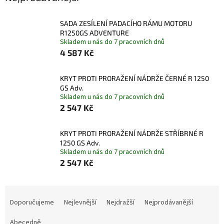
SADA ZESÍLENÍ PADACÍHO RÁMU MOTORU
R1250GS ADVENTURE
Skladem u nás do 7 pracovních dnů
4 587 Kč
KRYT PROTI PRORAŽENÍ NÁDRŽE ČERNÉ R 1250
GS Adv.
Skladem u nás do 7 pracovních dnů
2 547 Kč
KRYT PROTI PRORAŽENÍ NÁDRŽE STŘÍBRNÉ R
1250 GS Adv.
Skladem u nás do 7 pracovních dnů
2 547 Kč
Ř
a
Doporučujeme
Nejlevnější
Nejdražší
Nejprodávanější
z
e
Abecedně