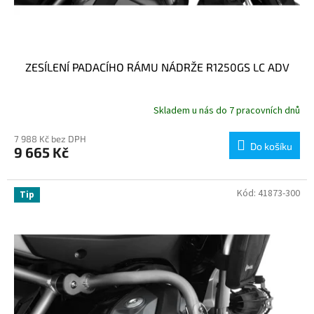
ZESÍLENÍ PADACÍHO RÁMU NÁDRŽE R1250GS LC ADV
Skladem u nás do 7 pracovních dnů
7 988 Kč bez DPH
Do košíku
9 665 Kč
Kód:
41873-300
Tip