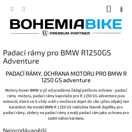
Přejít
NÁKUP
na
obsah
KOŠÍK
Padací rámy pro BMW R1250GS
Adventure
PADACÍ RÁMY, OCHRANA MOTORU PRO BMW R
1250 GS adventure
Motory boxer BMW si již od pradávna žádají pečlivou ochranu - padací
rámy motoru, padací rámy kapotáže pro R 1250 GS adventure jsou
nutností, která se ti vždy vrátí v možnosti dojet do cíle i přes nějaký ten
karambol. Na model BMW R 1250 GS nabízíme hlavně doplňky pro
padací rámy, slidery na padací rámy a malý padací rám jako ochrana pro
zadní náhon kardanu.
Nejprodávanější