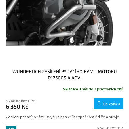
WUNDERLICH ZESÍLENÍ PADACÍHO RÁMU MOTORU
R1250GS A ADV.
Skladem u nás do 7 pracovních dnů
5 248 Kč bez DPH
Do košíku
6 350 Kč
Zesílení padacího rámu zvyšuje pasivní bezpečnost řidiče a stroje.
Kód:
41873-210