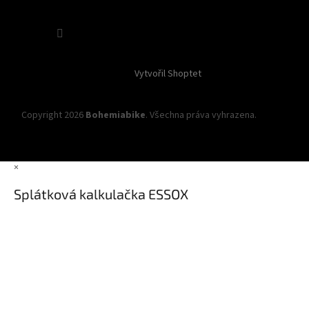
Sledovat na Instagramu
Vytvořil Shoptet
Copyright 2026
Bohemiabike
. Všechna práva vyhrazena.
Upravit
nastavení cookies
×
Splátková kalkulačka ESSOX