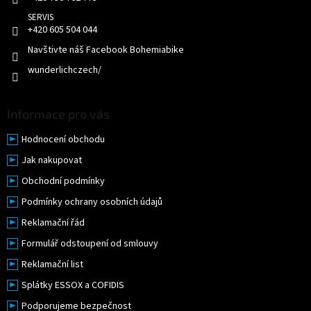
y
v
+420 605 504 044
ý
p
Navštivte náš Facebook Bohemiabike
i
wunderlichczech/
s
u
Informace pro vás
Hodnocení obchodu
Jak nakupovat
Obchodní podmínky
Podmínky ochrany osobních údajů
Reklamační řád
Formulář odstoupení od smlouvy
Reklamační list
Splátky ESSOX a COFIDIS
Podporujeme bezpečnost