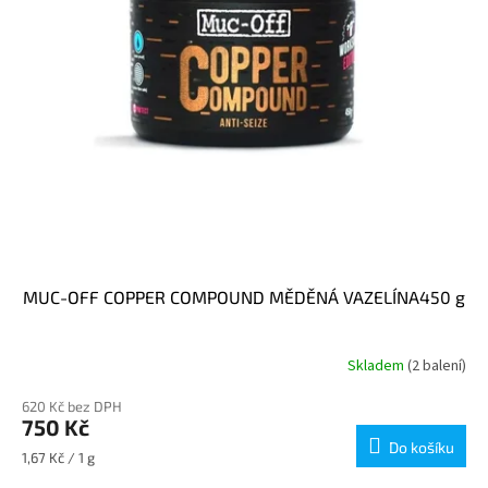
MUC-OFF COPPER COMPOUND MĚDĚNÁ VAZELÍNA450 g
Skladem
(2 balení)
620 Kč bez DPH
750 Kč
Do košíku
Měrná
1,67 Kč / 1 g
cena: