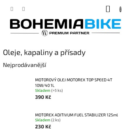
Přejít
NÁKUP
na
obsah
KOŠÍK
Oleje, kapaliny a přísady
Nejprodávanější
MOTOROVÝ OLEJ MOTOREX TOP SPEED 4T
10W/40 1L
Skladem
(>5 ks)
390 Kč
MOTOREX ADITIVUM FUEL STABILIZER 125ml
Skladem
(2 ks)
230 Kč