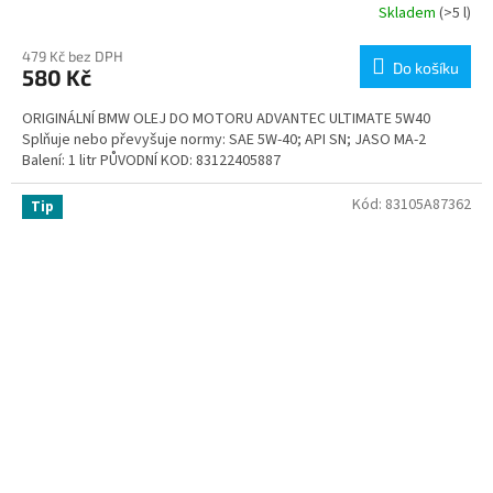
Skladem
(>5 l)
479 Kč bez DPH
Do košíku
580 Kč
ORIGINÁLNÍ BMW OLEJ DO MOTORU ADVANTEC ULTIMATE 5W40
Splňuje nebo převyšuje normy: SAE 5W-40; API SN; JASO MA-2
Balení: 1 litr PŮVODNÍ KOD: 83122405887
Kód:
83105A87362
Tip