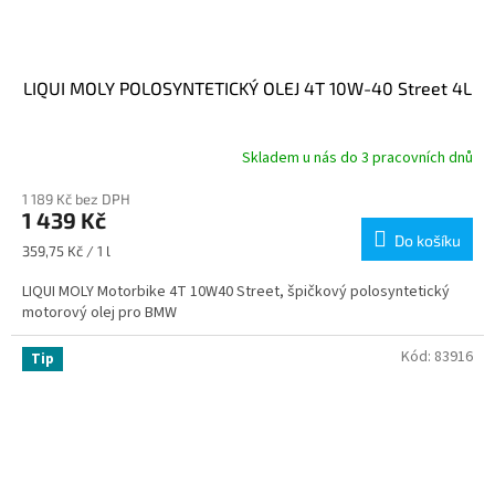
LIQUI MOLY POLOSYNTETICKÝ OLEJ 4T 10W-40 Street 4L
Skladem u nás do 3 pracovních dnů
1 189 Kč bez DPH
1 439 Kč
Do košíku
Měrná
359,75 Kč / 1 l
cena:
LIQUI MOLY Motorbike 4T 10W40 Street, špičkový polosyntetický
motorový olej pro BMW
Kód:
83916
Tip