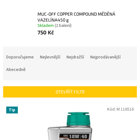
MUC-OFF COPPER COMPOUND MĚDĚNÁ
VAZELÍNA450 g
Skladem
(2 balení)
750 Kč
Ř
a
Doporučujeme
Nejlevnější
Nejdražší
Nejprodávanější
z
e
Abecedně
n
í
p
OTEVŘÍT FILTR
r
o
V
Kód:
M 116516
Tip
d
ý
u
p
k
i
t
s
ů