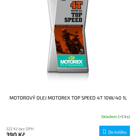
p
r
o
d
u
k
t
ů
MOTOROVÝ OLEJ MOTOREX TOP SPEED 4T 10W/40 1L
Skladem
(>5 ks)
322 Kč bez DPH
Do košíku
390 Kč