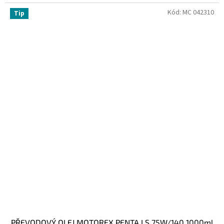
Kód:
MC 042310
Tip
PŘEVODOVÝ OLEJ MOTOREX PENTA LS 75W/140 1000ml