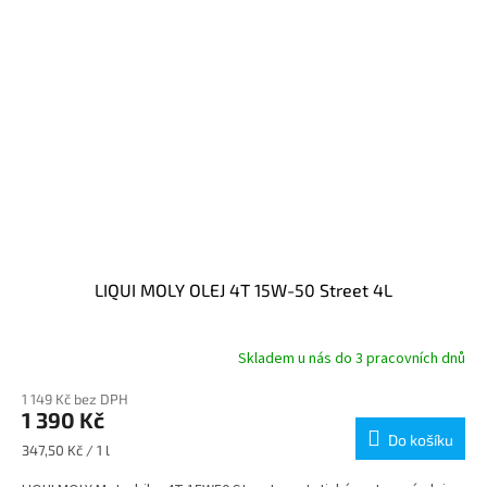
LIQUI MOLY OLEJ 4T 15W-50 Street 4L
Skladem u nás do 3 pracovních dnů
1 149 Kč bez DPH
1 390 Kč
Do košíku
Měrná
347,50 Kč / 1 l
cena: