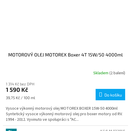
MOTOROVÝ OLEJ MOTOREX Boxer 4T 15W/50 4000ml
Skladem
(2 balení)
1 314 Kč bez DPH
1 590 Kč
Do košíku
Měrná
39,75 Kč / 100 ml
cena:
Vysoce výkonný motorový olej MOTOREX BOXER 15W-50 4000ml
Syntetický vysoce výkonný motorový olej pro boxer motory od RV.
1994 - 2012. Vyvinuto ve spolupráci s "AC...