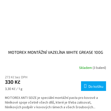
MOTOREX MONTÁŽNÍ VAZELÍNA WHITE GREASE 100G
Skladem
(3 balení)
273 Kč bez DPH
330 Kč
Do košíku
Měrná
3,30 Kč / 1 g
cena:
MOTOREX ANTI SEIZE je speciální montážní pasta pro kovové a
hliníkové spoje včetně všech dílů, které je třeba zalisovat,
hliníkových podpěr v kovových rámech a všech šroubových...