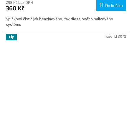
298 Kč bez DPH
Do košíku
360 Kč
Špičkový čistič jak benzinového, tak dieselového palivového
systému
Kód:
LI 3072
Tip