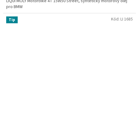
LIQUI MOLY Motorbike 4T 15W50 Street, syntetický motorový olej
pro BMW
Kód:
LI 1685
Tip