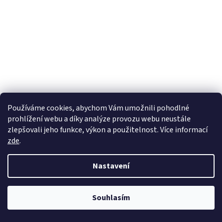
Používáme cookies, abychom Vám umožnili pohodlné
MAXIMA DOT-5 SILIKONOVÁ BRZDOVÁ KAPALINA 500ML
prohlížení webu a díky analýze provozu webu neustále
zlepšovali jeho funkce, výkon a použitelnost. Více informací
zde
.
Skladem
(3 ks)
909 Kč bez DPH
Nastavení
Do košíku
1 100 Kč
Závodní silikonová brzdová kapalina
Souhlasím
Kód:
44901
Tip