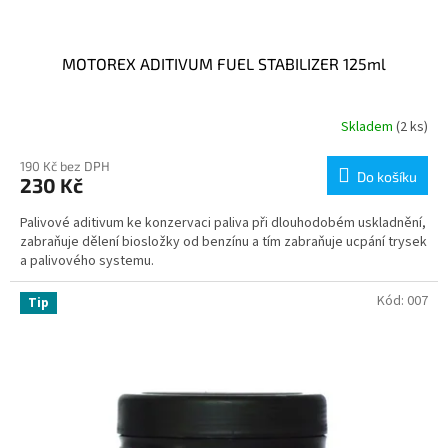
MOTOREX ADITIVUM FUEL STABILIZER 125ml
Skladem
(2 ks)
190 Kč bez DPH
Do košíku
230 Kč
Palivové aditivum ke konzervaci paliva při dlouhodobém uskladnění,
zabraňuje dělení biosložky od benzínu a tím zabraňuje ucpání trysek
a palivového systemu.
Kód:
007
Tip