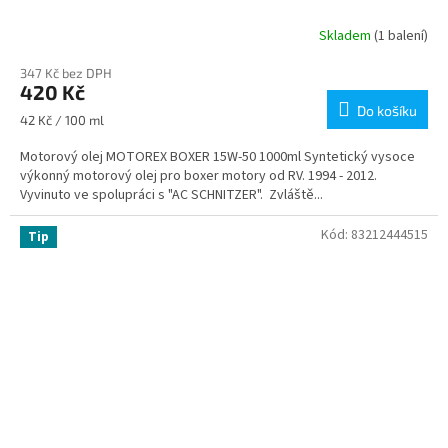
Skladem
(1 balení)
347 Kč bez DPH
420 Kč
Do košíku
Měrná
42 Kč / 100 ml
cena:
Motorový olej MOTOREX BOXER 15W-50 1000ml Syntetický vysoce
výkonný motorový olej pro boxer motory od RV. 1994 - 2012.
Vyvinuto ve spolupráci s "AC SCHNITZER". Zvláště...
Kód:
83212444515
Tip