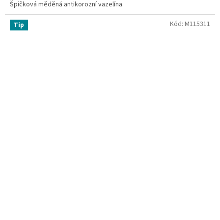
Špičková měděná antikorozní vazelína.
Kód:
M115311
Tip