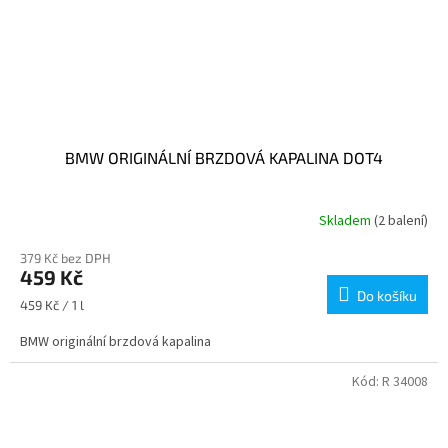
BMW ORIGINÁLNÍ BRZDOVÁ KAPALINA DOT4
Skladem
(2 balení)
379 Kč bez DPH
459 Kč
Do košíku
Měrná
459 Kč / 1 l
cena:
BMW originální brzdová kapalina
Kód:
R 34008