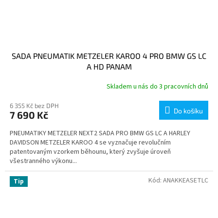
SADA PNEUMATIK METZELER KAROO 4 PRO BMW GS LC
A HD PANAM
Skladem u nás do 3 pracovních dnů
6 355 Kč bez DPH
Do košíku
7 690 Kč
PNEUMATIKY METZELER NEXT2 SADA PRO BMW GS LC A HARLEY
DAVIDSON METZELER KAROO 4 se vyznačuje revolučním
patentovaným vzorkem běhounu, který zvyšuje úroveň
všestranného výkonu...
Kód:
ANAKKEASETLC
Tip