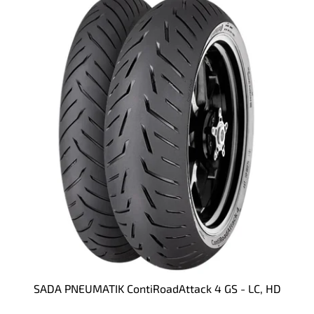
ý
u
p
k
i
t
s
ů
p
r
o
d
u
k
t
ů
SADA PNEUMATIK ContiRoadAttack 4 GS - LC, HD