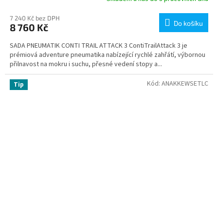
7 240 Kč bez DPH
Do košíku
8 760 Kč
SADA PNEUMATIK CONTI TRAIL ATTACK 3 ContiTrailAttack 3 je
prémiová adventure pneumatika nabízející rychlé zahřátí, výbornou
přilnavost na mokru i suchu, přesné vedení stopy a...
Kód:
ANAKKEWSETLC
Tip