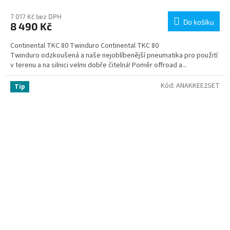
7 017 Kč bez DPH
Do košíku
8 490 Kč
Continental TKC 80 Twinduro Continental TKC 80
Twinduro odzkoušená a naše nejoblíbenější pneumatika pro použití
v terenu a na silnici velmi dobře čitelná! Poměr offroad a...
Kód:
ANAKKEE2SET
Tip