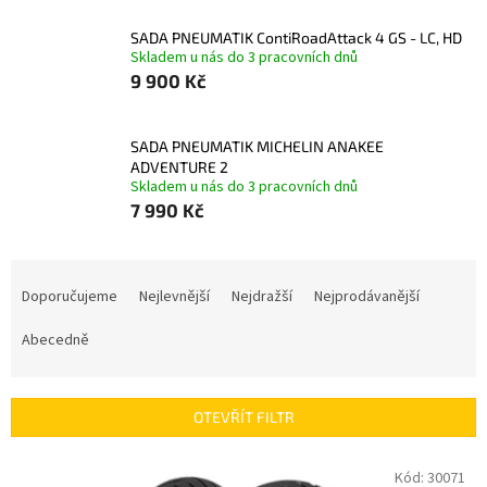
SADA PNEUMATIK ContiRoadAttack 4 GS - LC, HD
Skladem u nás do 3 pracovních dnů
9 900 Kč
SADA PNEUMATIK MICHELIN ANAKEE
ADVENTURE 2
Skladem u nás do 3 pracovních dnů
7 990 Kč
Ř
a
Doporučujeme
Nejlevnější
Nejdražší
Nejprodávanější
z
e
Abecedně
n
í
p
OTEVŘÍT FILTR
r
o
V
Kód:
30071
d