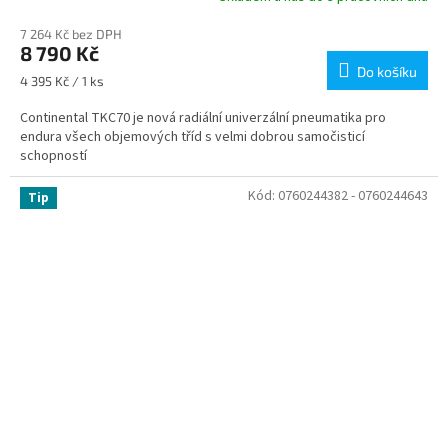
7 264 Kč bez DPH
8 790 Kč
Do košíku
Měrná
4 395 Kč / 1 ks
cena:
Continental TKC70 je nová radiální univerzální pneumatika pro
endura všech objemových tříd s velmi dobrou samočisticí
schopností
Kód:
0760244382 - 0760244643
Tip