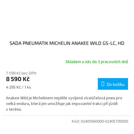
SADA PNEUMATIK MICHELIN ANAKEE WILD GS-LC, HD
Skladem u nás do 3 pracovních dnů
7 099 Kč bez DPH
8 590 Kč
Do košíku
Měrná
4 295 Kč / 1 ks
cena:
Anakee Wild je Michelinem nejdéle vyvíjená víceúčelová pneu pro
velká endura, která jim umožňuje jak impozantní trakci při jízdě
v terénu.
Kód:
02405660000-02405700000