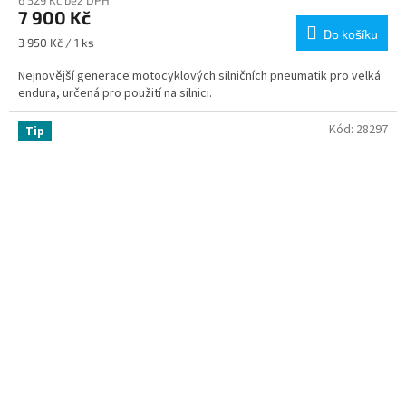
6 529 Kč bez DPH
7 900 Kč
Do košíku
Měrná
3 950 Kč / 1 ks
cena:
Nejnovější generace motocyklových silničních pneumatik pro velká
endura, určená pro použití na silnici.
Kód:
28297
Tip