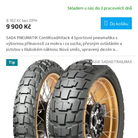
Skladem u nás do 3 pracovních dnů
8 182 Kč bez DPH
Do košíku
9 900 Kč
SADA PNEUMATIK ContiRoadAttack 4 Sportovní pneumatika s
výbornou přilnavostí za mokra i za sucha, přesným ovládáním a
jistotou v hlubokém náklonu. Nová směs, upravený dezén a...
Kód:
SADADTRAILMAX
Tip