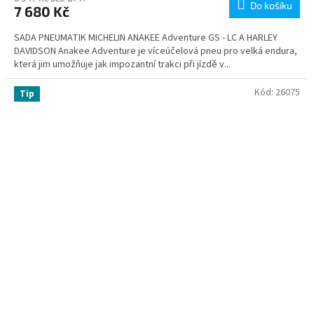
Do košíku
7 680 Kč
SADA PNEUMATIK MICHELIN ANAKEE Adventure GS - LC A HARLEY
DAVIDSON Anakee Adventure je víceúčelová pneu pro velká endura,
která jim umožňuje jak impozantní trakci při jízdě v...
Kód:
26075
Tip