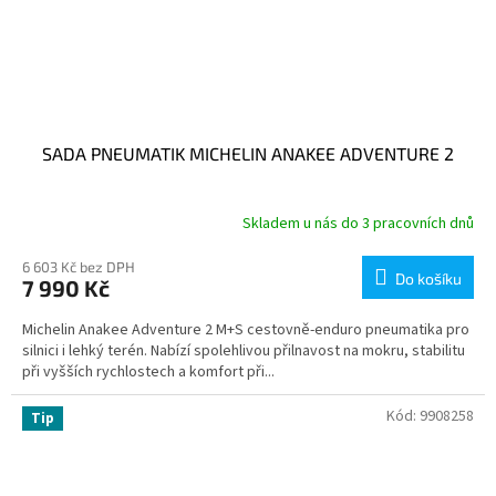
SADA PNEUMATIK MICHELIN ANAKEE ADVENTURE 2
Skladem u nás do 3 pracovních dnů
6 603 Kč bez DPH
Do košíku
7 990 Kč
Michelin Anakee Adventure 2 M+S cestovně-enduro pneumatika pro
silnici i lehký terén. Nabízí spolehlivou přilnavost na mokru, stabilitu
při vyšších rychlostech a komfort při...
Kód:
9908258
Tip