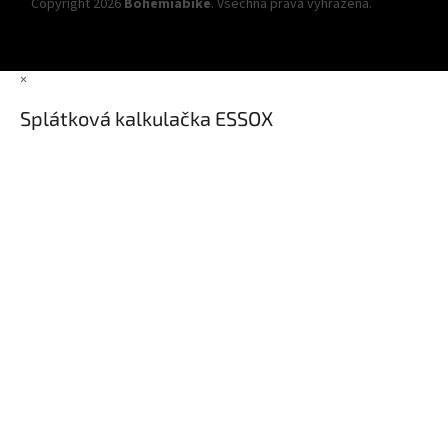
Copyright 2026
Bohemiabike
. Všechna práva vyhrazena.
Upravit
nastavení cookies
×
Splátková kalkulačka ESSOX