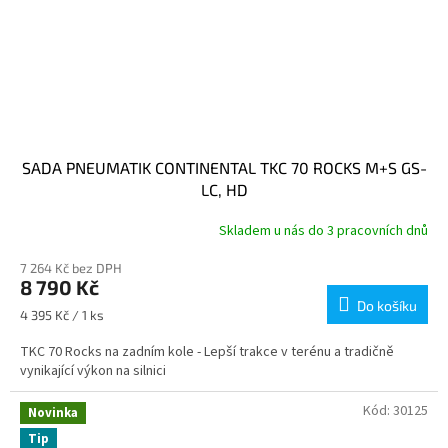
SADA PNEUMATIK CONTINENTAL TKC 70 ROCKS M+S GS-
LC, HD
Skladem u nás do 3 pracovních dnů
7 264 Kč bez DPH
8 790 Kč
Do košíku
Měrná
4 395 Kč / 1 ks
cena:
TKC 70 Rocks na zadním kole - Lepší trakce v terénu a tradičně
vynikající výkon na silnici
Kód:
30125
Novinka
Tip