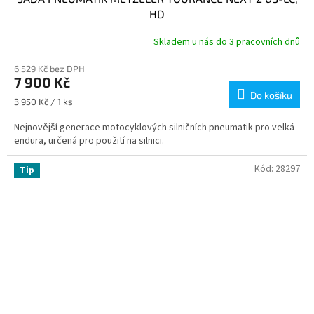
HD
Skladem u nás do 3 pracovních dnů
6 529 Kč bez DPH
7 900 Kč
Do košíku
Měrná
3 950 Kč / 1 ks
cena:
Nejnovější generace motocyklových silničních pneumatik pro velká
endura, určená pro použití na silnici.
Kód:
28297
Tip