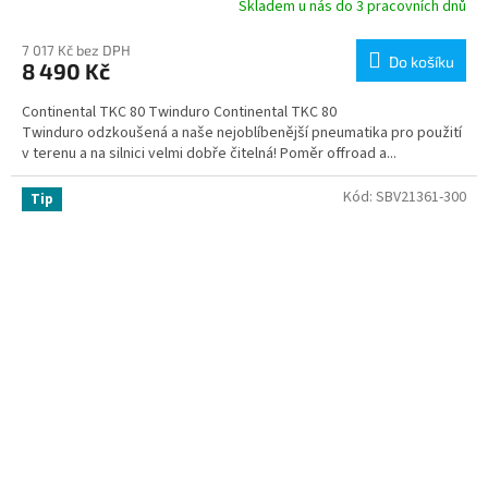
Skladem u nás do 3 pracovních dnů
7 017 Kč bez DPH
Do košíku
8 490 Kč
Continental TKC 80 Twinduro Continental TKC 80
Twinduro odzkoušená a naše nejoblíbenější pneumatika pro použití
v terenu a na silnici velmi dobře čitelná! Poměr offroad a...
Kód:
SBV21361-300
Tip