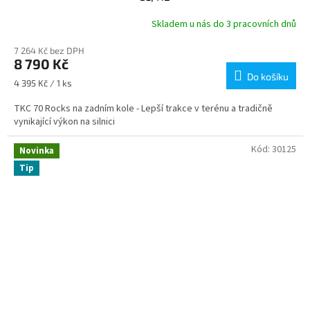
Skladem u nás do 3 pracovních dnů
7 264 Kč bez DPH
8 790 Kč
Do košíku
Měrná
4 395 Kč / 1 ks
cena:
TKC 70 Rocks na zadním kole - Lepší trakce v terénu a tradičně
vynikající výkon na silnici
Kód:
30125
Novinka
Tip