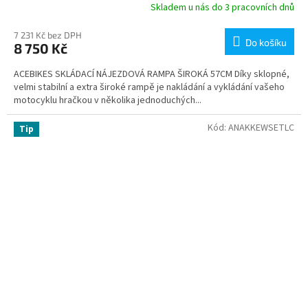
Skladem u nás do 3 pracovních dnů
7 231 Kč bez DPH
Do košíku
8 750 Kč
ACEBIKES SKLÁDACÍ NÁJEZDOVÁ RAMPA ŠIROKÁ 57CM Díky sklopné,
velmi stabilní a extra široké rampě je nakládání a vykládání vašeho
motocyklu hračkou v několika jednoduchých...
Kód:
ANAKKEWSETLC
Tip