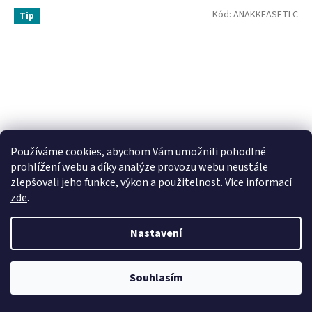
Kód:
ANAKKEASETLC
Tip
Používáme cookies, abychom Vám umožnili pohodlné
prohlížení webu a díky analýze provozu webu neustále
zlepšovali jeho funkce, výkon a použitelnost. Více informací
zde
.
Nastavení
Souhlasím
SADA PNEUMATIK MICHELIN ANAKEE ADVENTURE GS-