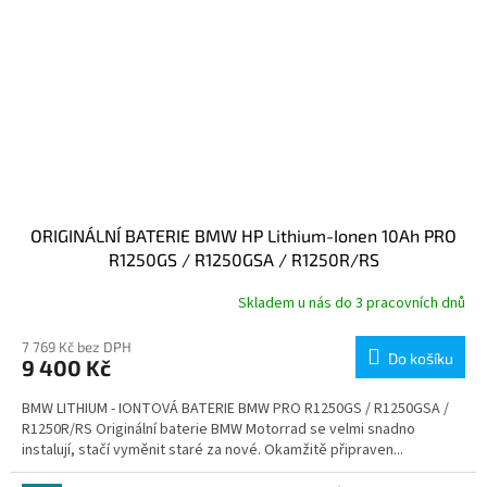
ORIGINÁLNÍ BATERIE BMW HP Lithium-Ionen 10Ah PRO
R1250GS / R1250GSA / R1250R/RS
Skladem u nás do 3 pracovních dnů
7 769 Kč bez DPH
Do košíku
9 400 Kč
BMW LITHIUM - IONTOVÁ BATERIE BMW PRO R1250GS / R1250GSA /
R1250R/RS Originální baterie BMW Motorrad se velmi snadno
instalují, stačí vyměnit staré za nové. Okamžitě připraven...