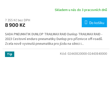
Skladem u nás do 3 pracovních dnů
7 355 Kč bez DPH
Do košíku
8 900 Kč
SADA PNEUMATIK DUNLOP TRAILMAX RAID Dunlop TRAILMAX RAID -
2023 Cestovní enduro pneumatiky Dunlop pro příznivce off-roadů.
Zcela nově vyvinutá pneumatika pro jízdu na silnici i...
Kód:
02443820000-02443840000
Tip