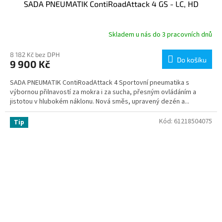
SADA PNEUMATIK ContiRoadAttack 4 GS - LC, HD
Skladem u nás do 3 pracovních dnů
8 182 Kč bez DPH
Do košíku
9 900 Kč
SADA PNEUMATIK ContiRoadAttack 4 Sportovní pneumatika s
výbornou přilnavostí za mokra i za sucha, přesným ovládáním a
jistotou v hlubokém náklonu. Nová směs, upravený dezén a...
Kód:
61218504075
Tip