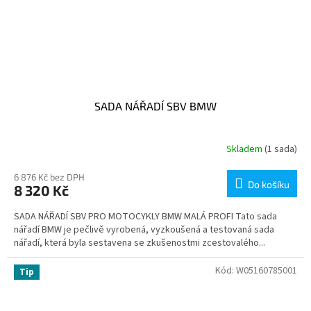
SADA NÁŘADÍ SBV BMW
Skladem
(1 sada)
6 876 Kč bez DPH
Do košíku
8 320 Kč
SADA NÁŘADÍ SBV PRO MOTOCYKLY BMW MALÁ PROFI Tato sada
nářadí BMW je pečlivě vyrobená, vyzkoušená a testovaná sada
nářadí, která byla sestavena se zkušenostmi zcestovalého...
Kód:
W05160785001
Tip