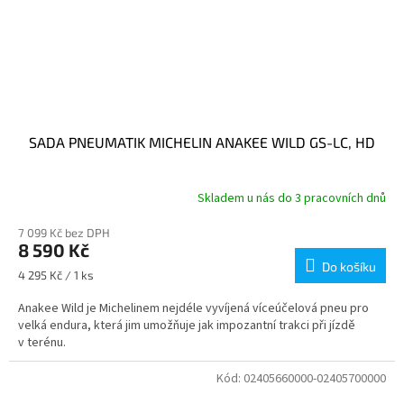
SADA PNEUMATIK MICHELIN ANAKEE WILD GS-LC, HD
Skladem u nás do 3 pracovních dnů
7 099 Kč bez DPH
8 590 Kč
Do košíku
Měrná
4 295 Kč / 1 ks
cena:
Anakee Wild je Michelinem nejdéle vyvíjená víceúčelová pneu pro
velká endura, která jim umožňuje jak impozantní trakci při jízdě
v terénu.
Kód:
02405660000-02405700000