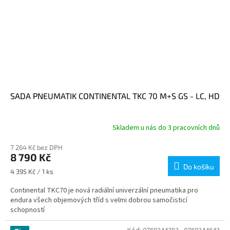
SADA PNEUMATIK CONTINENTAL TKC 70 M+S GS - LC, HD
Skladem u nás do 3 pracovních dnů
7 264 Kč bez DPH
8 790 Kč
Do košíku
Měrná
4 395 Kč / 1 ks
cena:
Continental TKC70 je nová radiální univerzální pneumatika pro
endura všech objemových tříd s velmi dobrou samočisticí
schopností