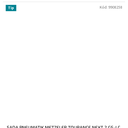
Kód:
9908258
Tip
SADA PNEUMATIK METZELER TOURANCE NEXT 2 GS-LC,