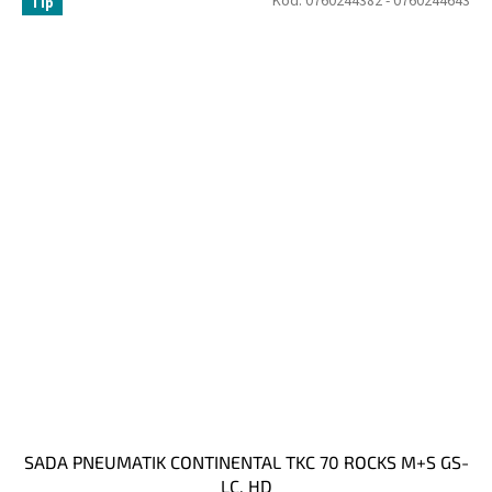
Kód:
0760244382 - 0760244643
Tip
SADA PNEUMATIK CONTINENTAL TKC 70 ROCKS M+S GS-
LC, HD