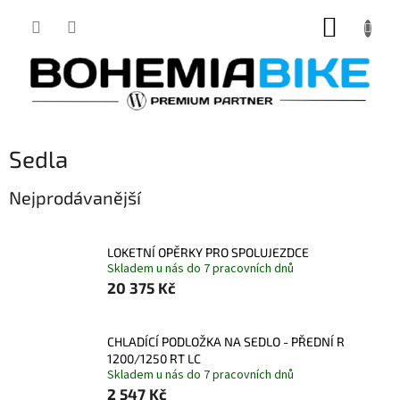
Přejít
NÁKUP
na
obsah
KOŠÍK
Sedla
Nejprodávanější
LOKETNÍ OPĚRKY PRO SPOLUJEZDCE
Skladem u nás do 7 pracovních dnů
20 375 Kč
CHLADÍCÍ PODLOŽKA NA SEDLO - PŘEDNÍ R
1200/1250 RT LC
Skladem u nás do 7 pracovních dnů
2 547 Kč