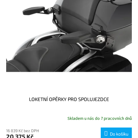
p
r
o
d
u
k
t
ů
LOKETNÍ OPĚRKY PRO SPOLUJEZDCE
Skladem u nás do 7 pracovních dnů
16 839 Kč bez DPH
Do košíku
20 375 Kč