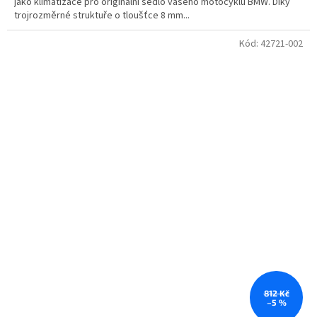
jako klimatizace pro originální sedlo vašeho motocyklu BMW. Díky
trojrozměrné struktuře o tloušťce 8 mm...
Kód:
42721-002
812 Kč
–5 %