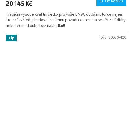
Do košíku
20 145 Kč
Tradiční vysoce kvalitní sedlo pro vaše BMW, dodá motorce nejen
luxusní vzhled, ale dovolí vašemu pozadí cestovat a sedět za řidítky
nekonečně dlouho bez následků!!
Kód:
30930-420
Tip