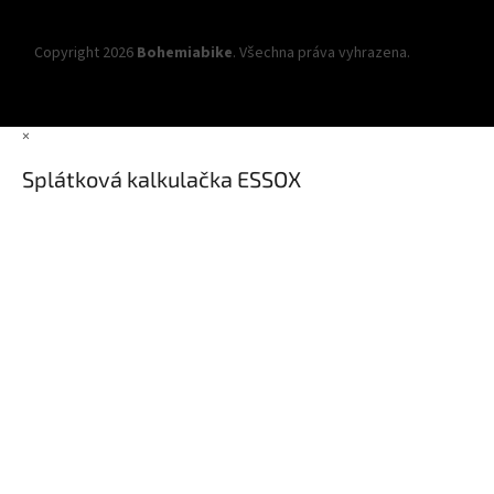
Copyright 2026
Bohemiabike
. Všechna práva vyhrazena.
Upravit
nastavení cookies
×
Splátková kalkulačka ESSOX