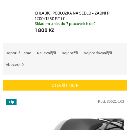
CHLADÍCÍ PODLOŽKA NA SEDLO - ZADNÍ R
1200/1250 RT LC
Skladem u nás do 7 pracovních dnů
1 800 Kč
Ř
a
Doporučujeme
Nejlevnější
Nejdražší
Nejprodávanější
z
e
Abecedně
n
í
p
OTEVŘÍT FILTR
r
o
V
Kód:
35521-102
Tip
d
ý
u
p
k
i
t
s
ů