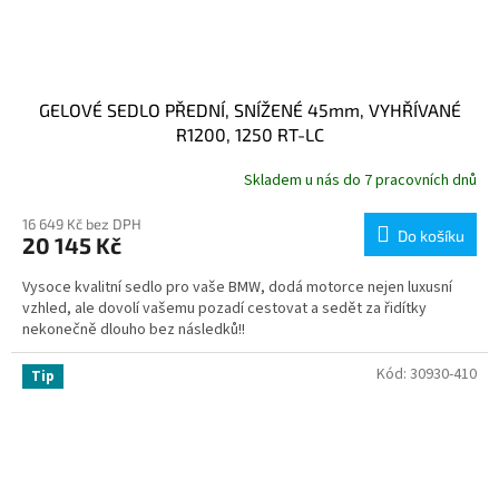
GELOVÉ SEDLO PŘEDNÍ, SNÍŽENÉ 45mm, VYHŘÍVANÉ
R1200, 1250 RT-LC
Skladem u nás do 7 pracovních dnů
16 649 Kč bez DPH
Do košíku
20 145 Kč
Vysoce kvalitní sedlo pro vaše BMW, dodá motorce nejen luxusní
vzhled, ale dovolí vašemu pozadí cestovat a sedět za řidítky
nekonečně dlouho bez následků!!
Kód:
30930-410
Tip