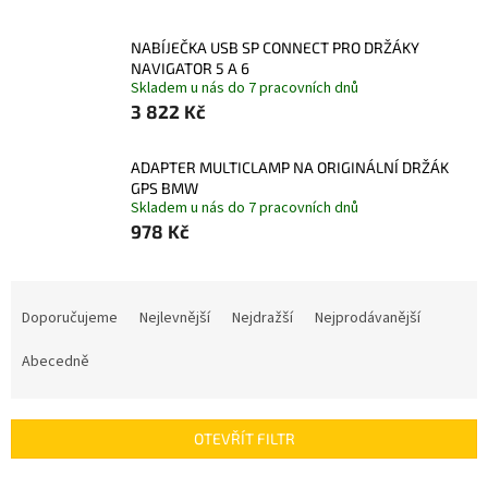
NABÍJEČKA USB SP CONNECT PRO DRŽÁKY
NAVIGATOR 5 A 6
Skladem u nás do 7 pracovních dnů
3 822 Kč
ADAPTER MULTICLAMP NA ORIGINÁLNÍ DRŽÁK
GPS BMW
Skladem u nás do 7 pracovních dnů
978 Kč
Ř
a
Doporučujeme
Nejlevnější
Nejdražší
Nejprodávanější
z
e
Abecedně
n
í
p
OTEVŘÍT FILTR
r
o