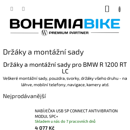
Přejít
NÁKUP
na
obsah
KOŠÍK
Držáky a montážní sady
Držáky a montážní sady pro BMW R 1200 RT
LC
Veškeré montážní sady, pouzdra, svorky, držáky všeho druhu - na
láhve, mobilní telefony, navigace, kamery atd.
Nejprodávanější
NABÍJEČKA USB SP CONNECT ANTIVIBRATION
MODUL SPC+
Skladem u nás do 7 pracovních dnů
4 077 Kč