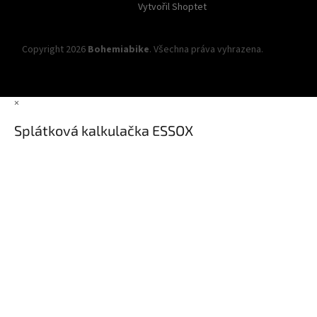
Vytvořil Shoptet
Copyright 2026
Bohemiabike
. Všechna práva vyhrazena.
Upravit
nastavení cookies
×
Splátková kalkulačka ESSOX