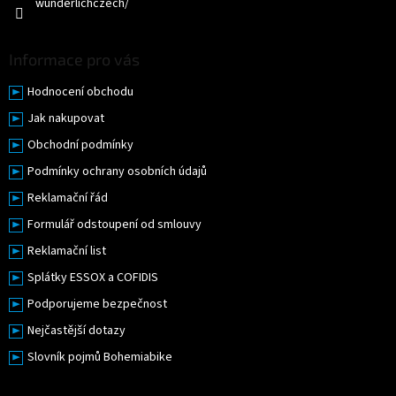
wunderlichczech/
s
u
Informace pro vás
Hodnocení obchodu
Jak nakupovat
Obchodní podmínky
Podmínky ochrany osobních údajů
Reklamační řád
Formulář odstoupení od smlouvy
Reklamační list
Splátky ESSOX a COFIDIS
Podporujeme bezpečnost
Nejčastější dotazy
Slovník pojmů Bohemiabike