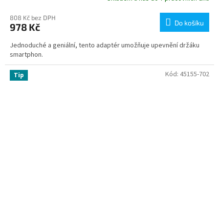
808 Kč bez DPH
Do košíku
978 Kč
Jednoduché a geniální, tento adaptér umožňuje upevnění držáku
smartphon.
Kód:
45155-702
Tip