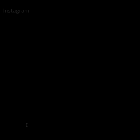
Instagram
Sledovat na Instagramu