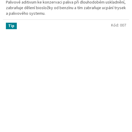
Palivové aditivum ke konzervaci paliva při dlouhodobém uskladnění,
zabraňuje dělení biosložky od benzínu a tím zabraňuje ucpání trysek
a palivového systemu.
Kód:
007
Tip