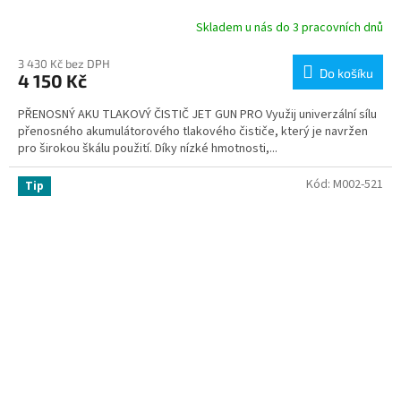
Skladem u nás do 3 pracovních dnů
3 430 Kč bez DPH
Do košíku
4 150 Kč
PŘENOSNÝ AKU TLAKOVÝ ČISTIČ JET GUN PRO Využij univerzální sílu
přenosného akumulátorového tlakového čističe, který je navržen
pro širokou škálu použití. Díky nízké hmotnosti,...
Kód:
M002-521
Tip