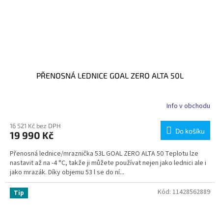
PŘENOSNÁ LEDNICE GOAL ZERO ALTA 50L
Info v obchodu
16 521 Kč bez DPH
Do košíku
19 990 Kč
Přenosná lednice/mraznička 53L GOAL ZERO ALTA 50 Teplotu lze
nastavit až na -4 °C, takže ji můžete používat nejen jako lednici ale i
jako mrazák. Díky objemu 53 l se do ní...
Kód:
11428562889
Tip