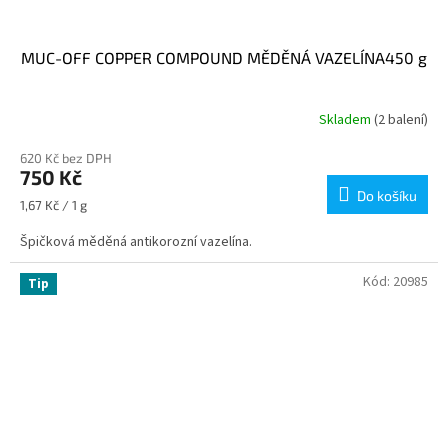
MUC-OFF COPPER COMPOUND MĚDĚNÁ VAZELÍNA450 g
Skladem
(2 balení)
620 Kč bez DPH
750 Kč
Do košíku
Měrná
1,67 Kč / 1 g
cena:
Špičková měděná antikorozní vazelína.
Kód:
20985
Tip