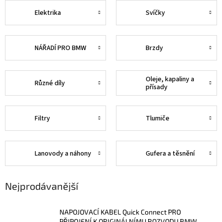
Elektrika
Svíčky
NÁŘADÍ PRO BMW
Brzdy
Oleje, kapaliny a
Různé díly
přísady
Filtry
Tlumiče
Lanovody a náhony
Gufera a těsnění
Nejprodávanější
NAPOJOVACÍ KABEL Quick Connect PRO
PŘIPOJENÍ K ORIGINÁLNÍMU ROZVODU BMW