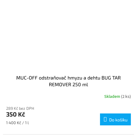
MUC-OFF odstraňovač hmyzu a dehtu BUG TAR
REMOVER 250 ml
Skladem
(2 ks)
289 Kč bez DPH
350 Kč
Do košíku
Měrná
1 400 Kč / 1 l
cena: