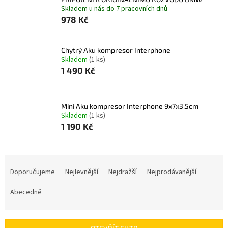
Skladem u nás do 7 pracovních dnů
978 Kč
Chytrý Aku kompresor Interphone
Skladem
(1 ks)
1 490 Kč
Mini Aku kompresor Interphone 9x7x3,5cm
Skladem
(1 ks)
1 190 Kč
Ř
a
Doporučujeme
Nejlevnější
Nejdražší
Nejprodávanější
z
e
Abecedně
n
í
p