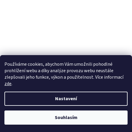
Používáme cookies, abychom Vám umožnili pohodlné
prohlížení webu a díky analýze provozu webu neustále
ACEBIKES POPRUHY S RÁČNOU 2-PACK 350kg S
zlepšovali jeho funkce, výkon a použitelnost. Více informací
BRAŠNOU
zde
.
Skladem
(2 ks)
Nastavení
860 Kč bez DPH
1 040 Kč
Do košíku
Souhlasím
Měrná
520 Kč / 1 ks
cena:
Profesionální přepravní popruhy s ráčnou na motorky DIN EN 12195-2