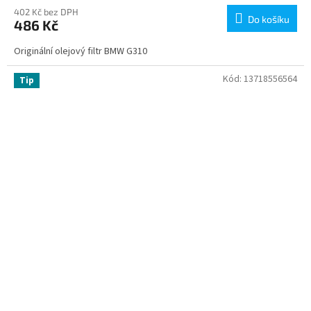
402 Kč bez DPH
Do košíku
486 Kč
Originální olejový filtr BMW G310
Kód:
13718556564
Tip