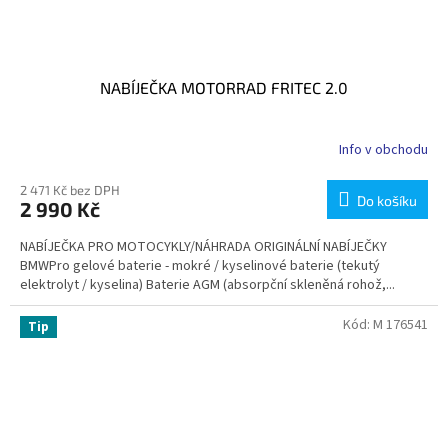
NABÍJEČKA MOTORRAD FRITEC 2.0
Info v obchodu
2 471 Kč bez DPH
Do košíku
2 990 Kč
NABÍJEČKA PRO MOTOCYKLY/NÁHRADA ORIGINÁLNÍ NABÍJEČKY
BMWPro gelové baterie - mokré / kyselinové baterie (tekutý
elektrolyt / kyselina) Baterie AGM (absorpční skleněná rohož,...
Kód:
M 176541
Tip