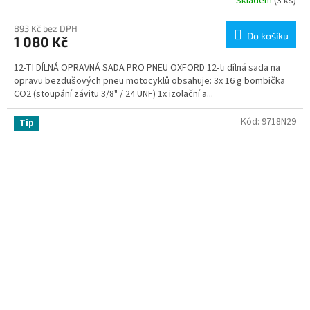
Skladem
(3 ks)
893 Kč bez DPH
Do košíku
1 080 Kč
12-TI DÍLNÁ OPRAVNÁ SADA PRO PNEU OXFORD 12-ti dílná sada na
opravu bezdušových pneu motocyklů obsahuje: 3x 16 g bombička
CO2 (stoupání závitu 3/8" / 24 UNF) 1x izolační a...
Kód:
9718N29
Tip