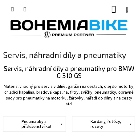
Přejít
NÁKUP
na
obsah
KOŠÍK
Servis, náhradní díly a pneumatiky
Servis, náhradní díly a pneumatiky pro BMW
G 310 GS
Materiál vhodný pro servis v dílně, garáži i na cestách, olej do motorky,
chladící kapalina, brzdová kapalina, filtry, svíčky, pneumatiky, opravné
sady pro pneumatiky na motorku, žárovky, nářadí do dílny a na cesty
atd.
Pneumatiky a
Kardany, řetězy,
příslušenství kol
rozety