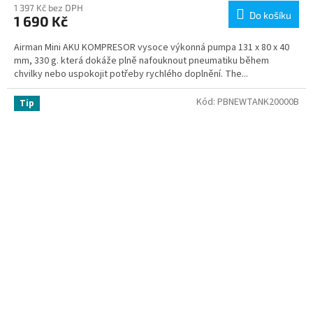
1 397 Kč bez DPH
Do košíku
1 690 Kč
Airman Mini AKU KOMPRESOR vysoce výkonná pumpa 131 x 80 x 40
mm, 330 g. která dokáže plně nafouknout pneumatiku během
chvilky nebo uspokojit potřeby rychlého doplnění. The...
Kód:
PBNEWTANK20000B
Tip