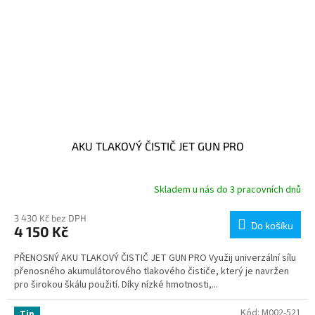
AKU TLAKOVÝ ČISTIČ JET GUN PRO
Skladem u nás do 3 pracovních dnů
3 430 Kč bez DPH
Do košíku
4 150 Kč
PŘENOSNÝ AKU TLAKOVÝ ČISTIČ JET GUN PRO Využij univerzální sílu
přenosného akumulátorového tlakového čističe, který je navržen
pro širokou škálu použití. Díky nízké hmotnosti,...
Kód:
M002-521
Tip