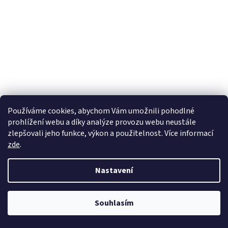
ACEBIKES POPRUHY S RÁČNOU 2-PACK 350kg S
Používáme cookies, abychom Vám umožnili pohodlné
BRAŠNOU
prohlížení webu a díky analýze provozu webu neustále
zlepšovali jeho funkce, výkon a použitelnost. Více informací
Skladem
(2 ks)
zde
.
860 Kč bez DPH
1 040 Kč
Nastavení
Do košíku
Měrná
520 Kč / 1 ks
cena:
Profesionální přepravní popruhy s ráčnou na motorky DIN EN 12195-2
Souhlasím
350kg
Kód:
ACE3025
Tip