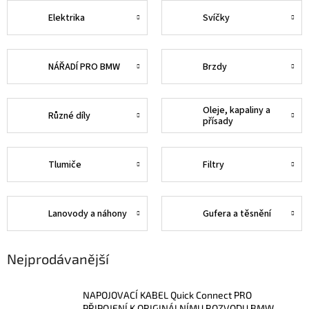
Elektrika
Svíčky
NÁŘADÍ PRO BMW
Brzdy
Oleje, kapaliny a
Různé díly
přísady
Tlumiče
Filtry
Lanovody a náhony
Gufera a těsnění
Nejprodávanější
NAPOJOVACÍ KABEL Quick Connect PRO
PŘIPOJENÍ K ORIGINÁLNÍMU ROZVODU BMW