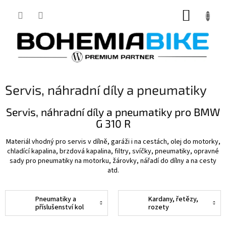
Přejít
NÁKUP
na
obsah
KOŠÍK
Servis, náhradní díly a pneumatiky
Servis, náhradní díly a pneumatiky pro BMW
G 310 R
Materiál vhodný pro servis v dílně, garáži i na cestách, olej do motorky,
chladící kapalina, brzdová kapalina, filtry, svíčky, pneumatiky, opravné
sady pro pneumatiky na motorku, žárovky, nářadí do dílny a na cesty
atd.
Pneumatiky a
Kardany, řetězy,
příslušenství kol
rozety