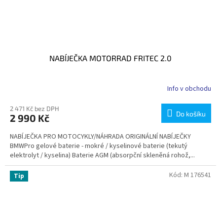
NABÍJEČKA MOTORRAD FRITEC 2.0
Info v obchodu
2 471 Kč bez DPH
Do košíku
2 990 Kč
NABÍJEČKA PRO MOTOCYKLY/NÁHRADA ORIGINÁLNÍ NABÍJEČKY
BMWPro gelové baterie - mokré / kyselinové baterie (tekutý
elektrolyt / kyselina) Baterie AGM (absorpční skleněná rohož,...
Kód:
M 176541
Tip