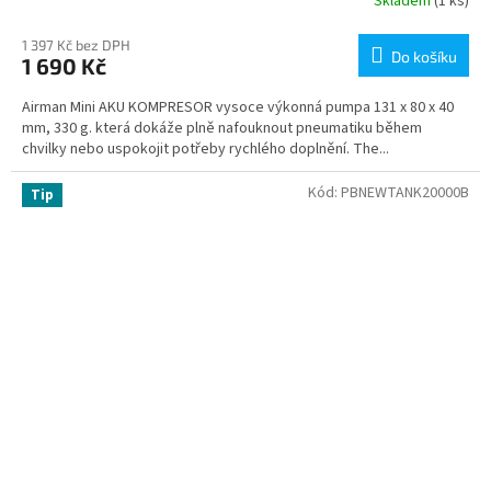
Skladem
(1 ks)
1 397 Kč bez DPH
Do košíku
1 690 Kč
Airman Mini AKU KOMPRESOR vysoce výkonná pumpa 131 x 80 x 40
mm, 330 g. která dokáže plně nafouknout pneumatiku během
chvilky nebo uspokojit potřeby rychlého doplnění. The...
Kód:
PBNEWTANK20000B
Tip