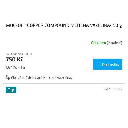
MUC-OFF COPPER COMPOUND MĚDĚNÁ VAZELÍNA450 g
Skladem
(2 balení)
620 Kč bez DPH
750 Kč
Do košíku
Měrná
1,67 Kč / 1 g
cena:
Špičková měděná antikorozní vazelína.
Kód:
20985
Tip