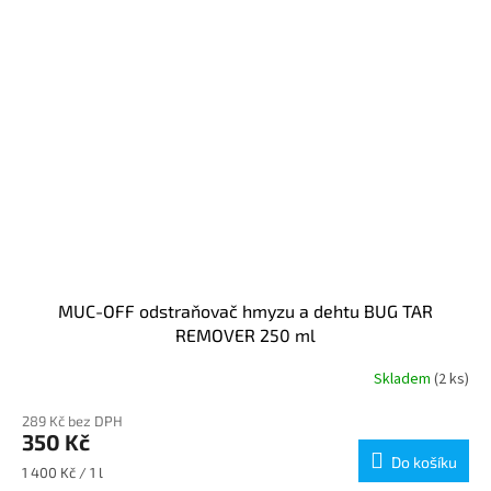
MUC-OFF odstraňovač hmyzu a dehtu BUG TAR
REMOVER 250 ml
Skladem
(2 ks)
289 Kč bez DPH
350 Kč
Do košíku
Měrná
1 400 Kč / 1 l
cena: