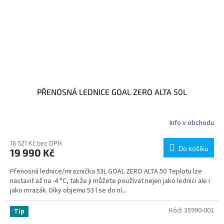
PŘENOSNÁ LEDNICE GOAL ZERO ALTA 50L
Info v obchodu
16 521 Kč bez DPH
Do košíku
19 990 Kč
Přenosná lednice/mraznička 53L GOAL ZERO ALTA 50 Teplotu lze
nastavit až na -4 °C, takže ji můžete používat nejen jako lednici ale i
jako mrazák. Díky objemu 53 l se do ní...
Kód:
35990-001
Tip