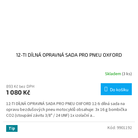
12-TI DÍLNÁ OPRAVNÁ SADA PRO PNEU OXFORD
Skladem
(3 ks)
893 Kč bez DPH
Do košíku
1 080 Kč
12-TI DÍLNÁ OPRAVNÁ SADA PRO PNEU OXFORD 12-ti dílná sada na
opravu bezdušových pneu motocyklů obsahuje: 3x 16 g bombička
CO2 (stoupání závitu 3/8" / 24 UNF) 1x izolační a...
Kód:
9901192
Tip