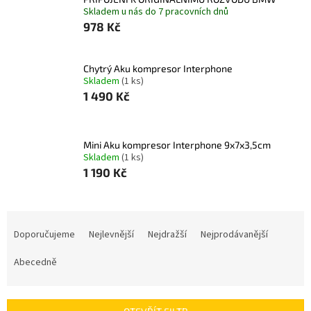
Skladem u nás do 7 pracovních dnů
978 Kč
Chytrý Aku kompresor Interphone
Skladem
(1 ks)
1 490 Kč
Mini Aku kompresor Interphone 9x7x3,5cm
Skladem
(1 ks)
1 190 Kč
Ř
a
Doporučujeme
Nejlevnější
Nejdražší
Nejprodávanější
z
e
Abecedně
n
í
p