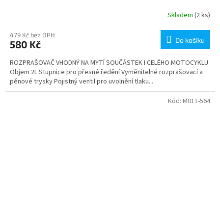
Skladem
(2 ks)
479 Kč bez DPH
Do košíku
580 Kč
ROZPRAŠOVAČ VHODNÝ NA MYTÍ SOUČÁSTEK I CELÉHO MOTOCYKLU
Objem 2L Stupnice pro přesné ředění Vyměnitelné rozprašovací a
pěnové trysky Pojistný ventil pro uvolnění tlaku...
Kód:
M011-564