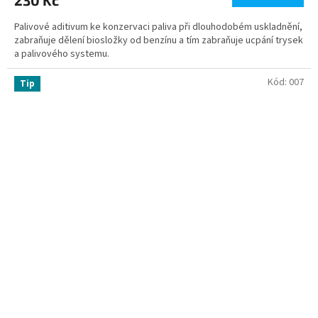
Palivové aditivum ke konzervaci paliva při dlouhodobém uskladnění,
zabraňuje dělení biosložky od benzínu a tím zabraňuje ucpání trysek
a palivového systemu.
Kód:
007
Tip