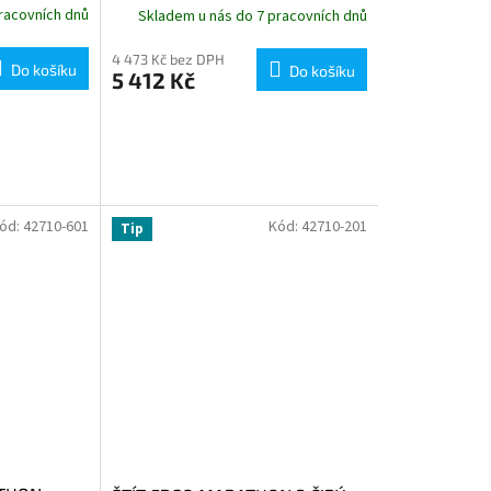
racovních dnů
Skladem u nás do 7 pracovních dnů
4 473 Kč bez DPH
Do košíku
Do košíku
5 412 Kč
ód:
42710-601
Kód:
42710-201
Tip