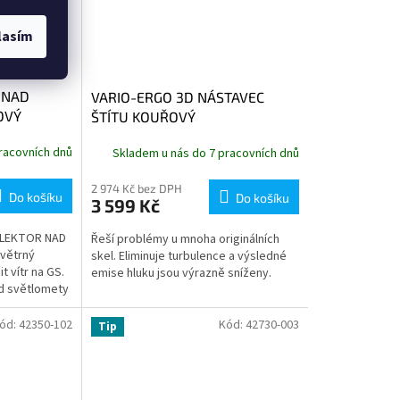
lasím
 NAD
VARIO-ERGO 3D NÁSTAVEC
OVÝ
ŠTÍTU KOUŘOVÝ
racovních dnů
Skladem u nás do 7 pracovních dnů
2 974 Kč bez DPH
Do košíku
Do košíku
3 599 Kč
FLEKTOR NAD
Řeší problémy u mnoha originálních
větrný
skel. Eliminuje turbulence a výsledné
t vítr na GS.
emise hluku jsou výrazně sníženy.
d světlomety
ry mezi...
ód:
42350-102
Kód:
42730-003
Tip