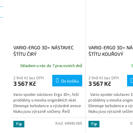
VARIO-ERGO 3D+ NÁSTAVEC
VARIO-ERGO 3D+ NÁ
ŠTÍTU ČIRÝ
ŠTÍTU KOUŘOVÝ
Skladem u nás do 7 pracovních dnů
2 948 Kč bez DPH
2 948 Kč bez DPH
Do košíku
3 567 Kč
3 567 Kč
Vario-spoiler nástavec Ergo 3D+, řeší
Vario-spoiler nástavec E
problémy u mnoha originálních skel.
problémy u mnoha originá
Eliminuje turbulence a výsledné emise
Eliminuje turbulence a v
hluku jsou výrazně sníženy. Řeší
hluku jsou výrazně sníže
problémy u mnoha...
Kód:
44940-005
K
Tip
Tip