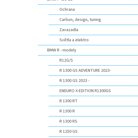
n
e
Ochrana
l
Carbon, design, tuning
Zavazadla
Světla a elektro
BMW R - modely
R12G/S
R 1300 GS ADVENTURE 2023-
R 1300 GS 2023 -
ENDURO X-EDITION R1300GS
R 1300 RT
R 1300 R
R 1300 RS
R 1250 GS