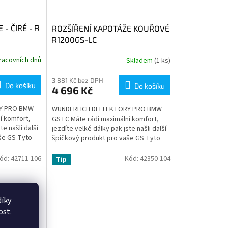
- ČIRÉ - R
ROZŠÍŘENÍ KAPOTÁŽE KOUŘOVÉ
R1200GS-LC
racovních dnů
Skladem
(1 ks)
3 881 Kč bez DPH
Do košíku
Do košíku
4 696 Kč
Y PRO BMW
WUNDERLICH DEFLEKTORY PRO BMW
í komfort,
GS LC Máte rádi maximální komfort,
te našli další
jezdíte velké dálky pak jste našli další
še GS Tyto
špičkový produkt pro vaše GS Tyto
C jsou...
větrolamy pro R 1200 GS LC jsou...
ód:
42711-106
Kód:
42350-104
Tip
íky
ost.