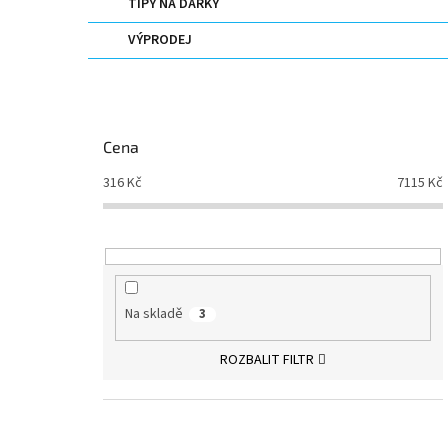
TIPY NA DÁRKY
VÝPRODEJ
Cena
316
Kč
7115
Kč
Na skladě
3
ROZBALIT FILTR