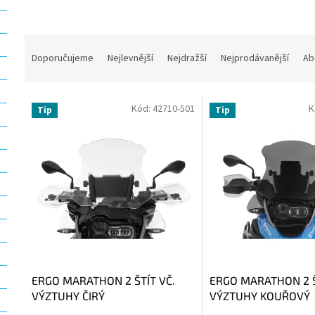
Ř
a
Doporučujeme
Nejlevnější
Nejdražší
Nejprodávanější
Ab
z
e
V
n
Kód:
42710-501
K
Tip
Tip
ý
í
p
p
i
r
s
o
p
d
r
u
o
k
d
t
u
ů
k
t
ERGO MARATHON 2 ŠTÍT VČ.
ERGO MARATHON 2 Š
ů
VÝZTUHY ČIRÝ
VÝZTUHY KOUŘOVÝ