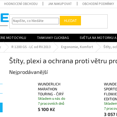
HODNOCENÍ OBCHODU
JAK NAKUPOVAT
OBCHODNÍ PODMÍNKY
HLEDAT
ERIE MOTOCYKLU
TANKVAKY CLICKBAG
SVĚTLA NA MOTORKU A 
y
R 1200 GS - LC od RV.2013
Ergonomie, Komfort
Štíty, oc
Štíty, plexi a ochrana proti větru
Nejprodávanější
WUNDERLICH
WUNDE
MARATHON
SPORTO
TOURING - ČIRÝ
FLOWJE
Skladem u nás do
EDITIO
7 pracovních dnů
Skladem
7 praco
5 100 Kč
3 057 