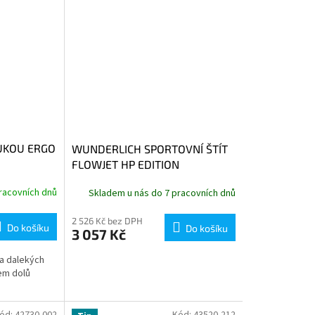
UKOU ERGO
WUNDERLICH SPORTOVNÍ ŠTÍT
FLOWJET HP EDITION
racovních dnů
Skladem u nás do 7 pracovních dnů
2 526 Kč bez DPH
Do košíku
Do košíku
3 057 Kč
na dalekých
em dolů