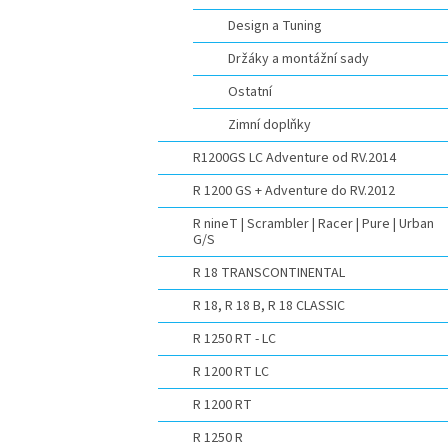
Design a Tuning
Držáky a montážní sady
Ostatní
Zimní doplňky
R1200GS LC Adventure od RV.2014
R 1200 GS + Adventure do RV.2012
R nineT | Scrambler | Racer | Pure | Urban
G/S
R 18 TRANSCONTINENTAL
R 18, R 18 B, R 18 CLASSIC
R 1250 RT - LC
R 1200 RT LC
R 1200 RT
R 1250 R