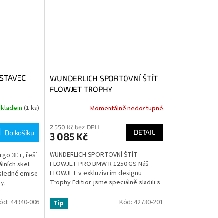
STAVEC
WUNDERLICH SPORTOVNÍ ŠTÍT
FLOWJET TROPHY
Skladem
(1 ks)
Momentálně nedostupné
2 550 Kč bez DPH
DETAIL
Do košíku
3 085 Kč
WUNDERLICH SPORTOVNÍ ŠTÍT
rgo 3D+, řeší
FLOWJET PRO BMW R 1250 GS Náš
lních skel.
FLOWJET v exkluzivním designu
ýsledné emise
Trophy Edition jsme speciálně sladili s
ny.
designem Trophy-GS v barvách
gravity blue, white a...
ód:
44940-006
Kód:
42730-201
Tip