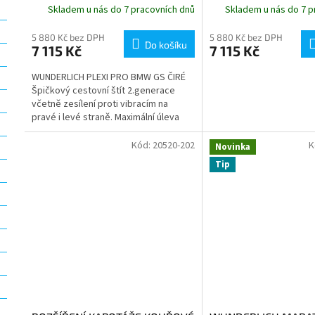
Skladem u nás do 7 pracovních dnů
Skladem u nás do 7 p
5 880 Kč bez DPH
5 880 Kč bez DPH
Do košíku
7 115 Kč
7 115 Kč
WUNDERLICH PLEXI PRO BMW GS ČIRÉ
Špičkový cestovní štít 2.generace
včetně zesílení proti vibracím na
pravé i levé straně. Maximální úleva
pro ochranu hlavy, trupu...
Kód:
20520-202
K
Novinka
Tip