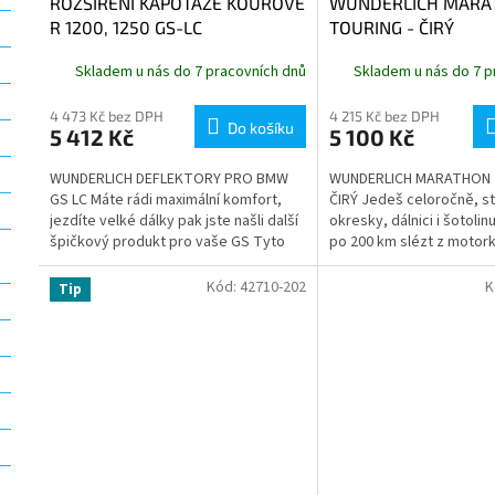
ROZŠÍŘENÍ KAPOTÁŽE KOUŘOVÉ
WUNDERLICH MARA
R 1200, 1250 GS-LC
TOURING - ČIRÝ
Skladem u nás do 7 pracovních dnů
Skladem u nás do 7 p
4 473 Kč bez DPH
4 215 Kč bez DPH
Do košíku
5 412 Kč
5 100 Kč
WUNDERLICH DEFLEKTORY PRO BMW
WUNDERLICH MARATHON 
GS LC Máte rádi maximální komfort,
ČIRÝ Jedeš celoročně, st
jezdíte velké dálky pak jste našli další
okresky, dálnici i šotoli
špičkový produkt pro vaše GS Tyto
po 200 km slézt z motor
větrolamy pro R 1200 GS LC jsou...
Přesně pro tohle vzniklo 
Kód:
42710-202
K
Tip