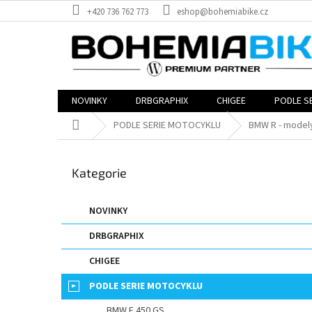
Přejít
+420 736 762 773
eshop@bohemiabike.cz
na
obsah
NOVINKY
DRBGRAPHIX
CHIGEE
PODLE S
Domů
PODLE SERIE MOTOCYKLU
BMW R - model
P
o
Přeskočit
Kategorie
s
kategorie
t
r
NOVINKY
a
DRBGRAPHIX
n
n
CHIGEE
í
p
PODLE SERIE MOTOCYKLU
a
BMW F 450 GS