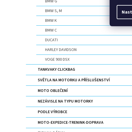
BMW G
BMW S, M
Nast
BMW K
BMW C
DUCATI
HARLEY DAVIDSON
VOGE 900 DSX
TANKVAKY CLICKBAG
SVĚTLA NA MOTORKU A PŘÍSLUŠENSTVÍ
MOTO OBLEČENÍ
NEZÁVISLE NA TYPU MOTORKY
PODLE VÝROBCE
MOTO-EXPEDICE-TRENINK-DOPRAVA