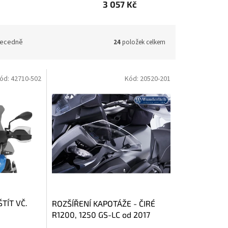
3 057 Kč
ecedně
24
položek celkem
ód:
42710-502
Kód:
20520-201
TÍT VČ.
ROZŠÍŘENÍ KAPOTÁŽE - ČIRÉ
R1200, 1250 GS-LC od 2017