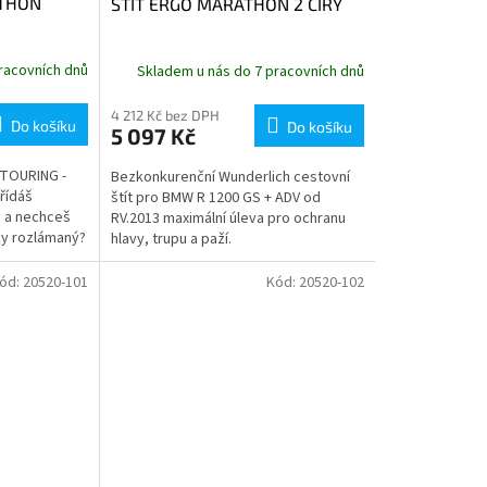
THON
ŠTÍT ERGO MARATHON 2 ČIRÝ
racovních dnů
Skladem u nás do 7 pracovních dnů
4 212 Kč bez DPH
Do košíku
Do košíku
5 097 Kč
TOURING -
Bezkonkurenční Wunderlich cestovní
řídáš
štít pro BMW R 1200 GS + ADV od
nu a nechceš
RV.2013 maximální úleva pro ochranu
ky rozlámaný?
hlavy, trupu a paží.
Wunderlich...
ód:
20520-101
Kód:
20520-102