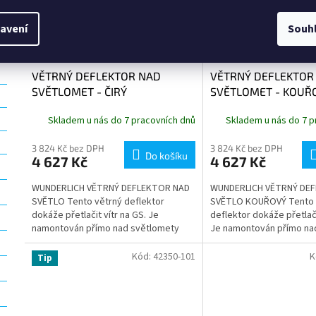
avení
Souh
VĚTRNÝ DEFLEKTOR NAD
VĚTRNÝ DEFLEKTOR
SVĚTLOMET - ČIRÝ
SVĚTLOMET - KOUŘ
Skladem u nás do 7 pracovních dnů
Skladem u nás do 7 p
3 824 Kč bez DPH
3 824 Kč bez DPH
Do košíku
4 627 Kč
4 627 Kč
WUNDERLICH VĚTRNÝ DEFLEKTOR NAD
WUNDERLICH VĚTRNÝ DE
SVĚTLO Tento větrný deflektor
SVĚTLO KOUŘOVÝ Tento 
dokáže přetlačit vítr na GS. Je
deflektor dokáže přetlači
namontován přímo nad světlomety
Je namontován přímo na
a tím účinně uzavírá mezery mezi
a tím účinně uzavírá meze
světlomety...
Kód:
42350-101
K
Tip