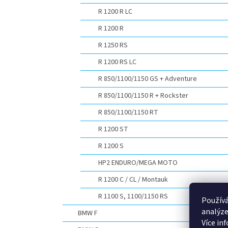
R 1200 R LC
R 1200 R
R 1250 RS
R 1200 RS LC
R 850/1100/1150 GS + Adventure
R 850/1100/1150 R + Rockster
R 850/1100/1150 RT
R 1200 ST
R 1200 S
HP2 ENDURO/MEGA MOTO
R 1200 C / CL / Montauk
R 1100 S, 1100/1150 RS
Používá
analýze
BMW F
Více in