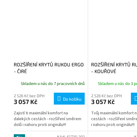
ROZŠÍŘENÍ KRYTŮ RUKOU ERGO
ROZŠÍŘENÍ KRYTŮ R
- ČIRÉ
- KOUŘOVÉ
Skladem u nás do 7 pracovních dnů
Skladem u nás do 3 p
2 526 Kč bez DPH
2 526 Kč bez DPH
Do košíku
3 057 Kč
3 057 Kč
Zajistí ti maximální komfort na
Tvůj maximální komfort 
dalekých cestách - rozšíření směrem
cestách - rozšíření směr
dolů i nahoru proti originálu!!!
i nahoru proti originálu!!!