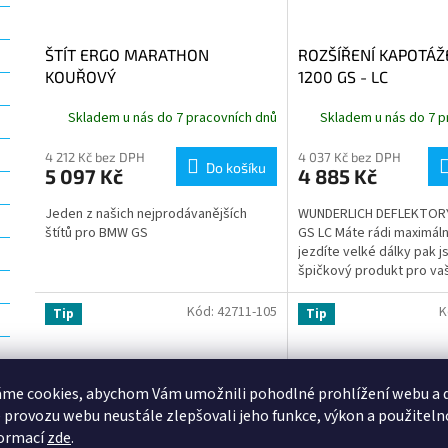
ŠTÍT ERGO MARATHON
ROZŠÍŘENÍ KAPOTÁŽE 
KOUŘOVÝ
1200 GS - LC
Skladem u nás do 7 pracovních dnů
Skladem u nás do 7 p
4 212 Kč bez DPH
4 037 Kč bez DPH
Do košíku
5 097 Kč
4 885 Kč
Jeden z našich nejprodávanějších
WUNDERLICH DEFLEKTOR
štítů pro BMW GS
GS LC Máte rádi maximáln
jezdíte velké dálky pak js
špičkový produkt pro va
větrolamy pro R 1200 GS L
Kód:
42711-105
K
Tip
Tip
me cookies, abychom Vám umožnili pohodlné prohlížení webu a d
 provozu webu neustále zlepšovali jeho funkce, výkon a použiteln
formací
zde
.