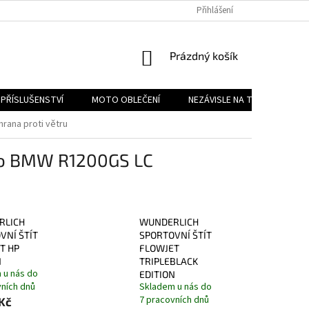
PODMÍNKY OCHRANY OSOBNÍCH ÚDAJŮ
Přihlášení
REKLAMAČNÍ ŘÁD
FOR
NÁKUPNÍ
Prázdný košík
KOŠÍK
PŘÍSLUŠENSTVÍ
MOTO OBLEČENÍ
NEZÁVISLE NA TYPU MOTORK
hrana proti větru
 pro BMW R1200GS LC
RLICH
WUNDERLICH
VNÍ ŠTÍT
SPORTOVNÍ ŠTÍT
T HP
FLOWJET
N
TRIPLEBLACK
 u nás do
EDITION
vních dnů
Skladem u nás do
7 pracovních dnů
Kč