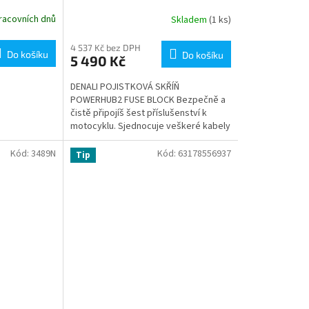
racovních dnů
Skladem
(1 ks)
4 537 Kč bez DPH
Do košíku
Do košíku
5 490 Kč
DENALI POJISTKOVÁ SKŘÍŇ
POWERHUB2 FUSE BLOCK Bezpečně a
čistě připojíš šest příslušenství k
motocyklu. Sjednocuje veškeré kabely
příslušenství do jednoho centrálního
uzlu....
Kód:
3489N
Kód:
63178556937
Tip