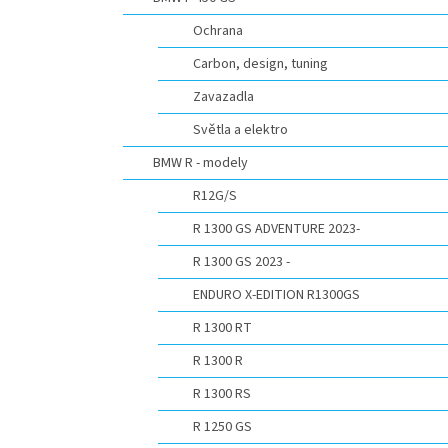
n
e
Ochrana
l
Carbon, design, tuning
Zavazadla
Světla a elektro
BMW R - modely
R12G/S
R 1300 GS ADVENTURE 2023-
R 1300 GS 2023 -
ENDURO X-EDITION R1300GS
R 1300 RT
R 1300 R
R 1300 RS
R 1250 GS