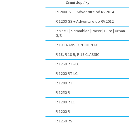
Zimní doplňky
R1200GS LC Adventure od RV.2014
R 1200 GS + Adventure do RV.2012
R nineT | Scrambler | Racer | Pure | Urban
G/S
R 18 TRANSCONTINENTAL
R 18, R 18 B, R 18 CLASSIC
R 1250 RT - LC
R 1200 RT LC
R 1200 RT
R 1250 R
R 1200 R LC
R 1200 R
R 1250 RS