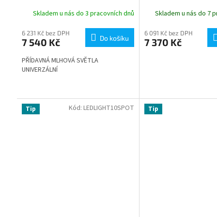
Skladem u nás do 3 pracovních dnů
Skladem u nás do 7 p
6 231 Kč bez DPH
6 091 Kč bez DPH
Do košíku
7 540 Kč
7 370 Kč
PŘÍDAVNÁ MLHOVÁ SVĚTLA
UNIVERZÁLNÍ
Kód:
LEDLIGHT10SPOT
Tip
Tip