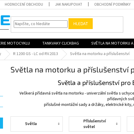
HODNOCENÍ OBCHODU
JAK NAKUPOVAT
OBCHODNÍ PODMÍNKY
HLEDAT
ERIE MOTOCYKLU
TANKVAKY CLICKBAG
SVĚTLA NA MOTORKU A 
y
R 1200 GS - LC od RV.2013
Světla na motorku a příslušenství
Světla na motorku a příslušenstv
Světla a příslušenství pr
Veškerá přídavná světla na motorku - univerzální světla s uchyce
přídavných svě
příslušné montážní sady a držáky, elektrické kity, 
Příslušenství
Světla
světel