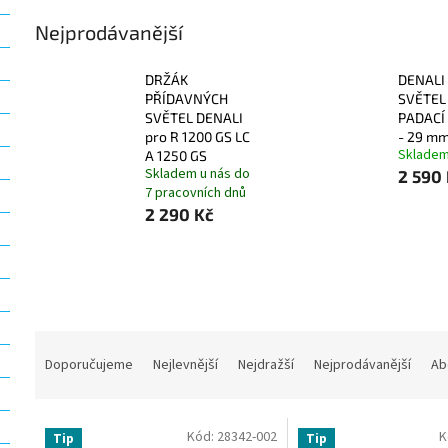
Nejprodávanější
DRŽÁK
DENALI
PŘÍDAVNÝCH
SVĚTEL
SVĚTEL DENALI
PADACÍ
pro R 1200 GS LC
- 29 m
Sklade
A 1250 GS
Skladem u nás do
2 590
7 pracovních dnů
2 290 Kč
Ř
a
Doporučujeme
Nejlevnější
Nejdražší
Nejprodávanější
Ab
z
e
V
n
Kód:
28342-002
K
Tip
Tip