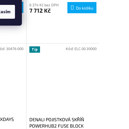
6 374 Kč bez DPH
Do košíku
Do košíku
7 712 Kč
lasím
ód:
30476-000
Kód:
ELC.00.30000
Tip
IXDAYS
DENALI POJISTKOVÁ SKŘÍŇ
POWERHUB2 FUSE BLOCK