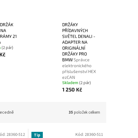
 DRŽÁK
DRŽÁKY
 NA
PŘÍDAVNÝCH
 RÁMY 21
SVĚTEL DENALI -
m
ADAPTER NA
m
(2 pár)
ORIGINÁLNÍ
 Kč
DRŽÁKY PRO
BMW
Správce
elektronického
příslušenství HEX
ezCAN
Skladem
(2 pár)
1 250 Kč
ecedně
35
položek celkem
ód:
28360-512
Kód:
28360-511
Tip