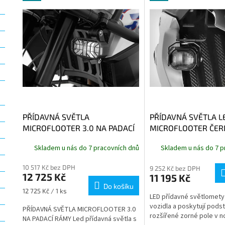
ý
í
p
p
i
r
s
o
p
d
r
u
o
k
d
t
u
ů
k
t
PŘÍDAVNÁ SVĚTLA
PŘÍDAVNÁ SVĚTLA L
ů
MICROFLOOTER 3.0 NA PADACÍ
MICROFLOOTER ČER
RÁMY,
Včetně sklopné
Skladem u nás do 7 pracovních dnů
Skladem u nás do 7 p
ochranné mřížky
10 517 Kč bez DPH
9 252 Kč bez DPH
12 725 Kč
11 195 Kč
Do košíku
Měrná
12 725 Kč / 1 ks
LED přídavné světlomety 
cena:
vozidla a poskytují pods
PŘÍDAVNÁ SVĚTLA MICROFLOOTER 3.0
rozšířené zorné pole v no
NA PADACÍ RÁMY Led přídavná světla s