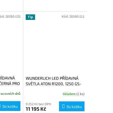
ód:
28380-102
Kód:
28360-211
Tip
ŘÍDAVNÁ
WUNDERLICH LED PŘÍDAVNÁ
 ČERNÁ PRO
SVĚTLA ATON R1200, 1250 GS-
LC STŘÍBRNÁ
racovních dnů
Skladem
(1 ks)
9 252 Kč bez DPH
Do košíku
Do košíku
11 195 Kč