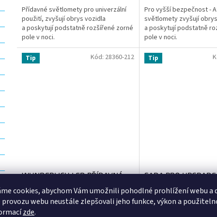
Přídavné světlomety pro univerzální
Pro vyšší bezpečnost - A
použití, zvyšují obrys vozidla
světlomety zvyšují obrys
a poskytují podstatně rozšířené zorné
a poskytují podstatně ro
pole v noci.
pole v noci.
Kód:
28360-212
K
Tip
Tip
WUNDERLICH LED PŘÍDAVNÁ
SADA PRO UPGRADE
SVĚTLA ATON R1200,1250 GS-
SVĚTLA MICROFLOO
me cookies, abychom Vám umožnili pohodlné prohlížení webu a d
LC - ČERNÁ
 provozu webu neustále zlepšovali jeho funkce, výkon a použiteln
Skladem u nás do 7 pracovních dnů
Skladem u nás do 7 p
formací
zde
.