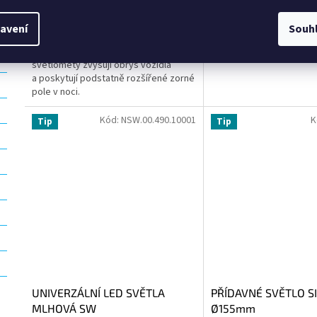
9 252 Kč bez DPH
6 374 Kč bez DPH
Do košíku
11 195 Kč
7 712 Kč
avení
Souh
Pro vyšší bezpečnost - Aton přídavné
světlomety zvyšují obrys vozidla
a poskytují podstatně rozšířené zorné
pole v noci.
Kód:
NSW.00.490.10001
K
Tip
Tip
UNIVERZÁLNÍ LED SVĚTLA
PŘÍDAVNÉ SVĚTLO S
MLHOVÁ SW
Ø155mm