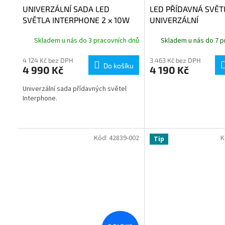
UNIVERZÁLNÍ SADA LED
LED PŘÍDAVNÁ SVĚT
SVĚTLA INTERPHONE 2 x 10W
UNIVERZÁLNÍ
Skladem u nás do 3 pracovních dnů
Skladem u nás do 7 p
4 124 Kč bez DPH
3 463 Kč bez DPH
Do košíku
4 990 Kč
4 190 Kč
Univerzální sada přídavných světel
Interphone.
Kód:
42839-002
K
Tip