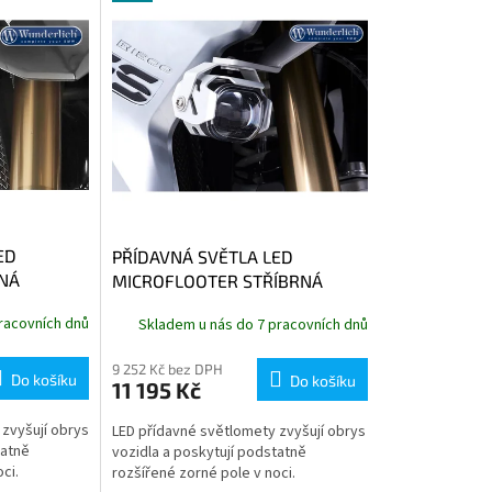
ED
PŘÍDAVNÁ SVĚTLA LED
NÁ
MICROFLOOTER STŘÍBRNÁ
racovních dnů
Skladem u nás do 7 pracovních dnů
9 252 Kč bez DPH
Do košíku
Do košíku
11 195 Kč
zvyšují obrys
LED přídavné světlomety zvyšují obrys
tatně
vozidla a poskytují podstatně
ci.
rozšířené zorné pole v noci.