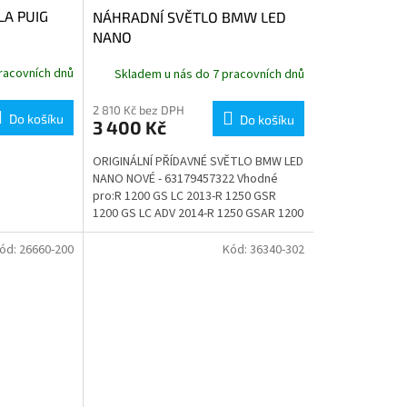
LA PUIG
NÁHRADNÍ SVĚTLO BMW LED
NANO
racovních dnů
Skladem u nás do 7 pracovních dnů
2 810 Kč bez DPH
Do košíku
Do košíku
3 400 Kč
ORIGINÁLNÍ PŘÍDAVNÉ SVĚTLO BMW LED
NANO NOVÉ - 63179457322 Vhodné
pro:R 1200 GS LC 2013-R 1250 GSR
1200 GS LC ADV 2014-R 1250 GSAR 1200
RT LCR 1250 RTR 1200 R LCR 1250 RR
1200...
ód:
26660-200
Kód:
36340-302