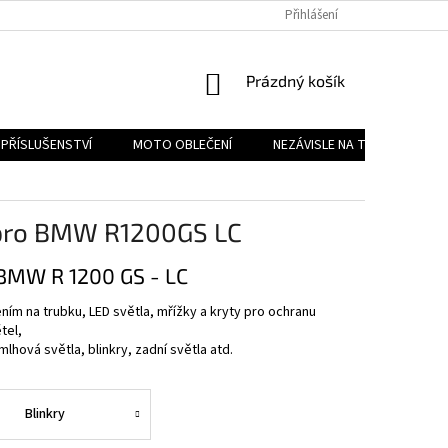
PODMÍNKY OCHRANY OSOBNÍCH ÚDAJŮ
Přihlášení
REKLAMAČNÍ ŘÁD
FOR
NÁKUPNÍ
Prázdný košík
KOŠÍK
PŘÍSLUŠENSTVÍ
MOTO OBLEČENÍ
NEZÁVISLE NA TYPU MOTORK
í pro BMW R1200GS LC
o BMW R 1200 GS - LC
ním na trubku, LED světla, mřížky a kryty pro ochranu
tel,
mlhová světla, blinkry, zadní světla atd.
Blinkry