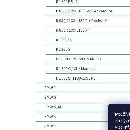
R 1200 RS LC
R 850/1100/1150 GS + Adventure
R 850/1100/1150 R + Rockster
R 850/1100/1150 RT
R 1200 ST
R 1200 S
HP2 ENDURO/MEGA MOTO
R 1200 C / CL / Montauk
R 1100 S, 1100/1150 RS
BMW F
BMW G
BMW S, M
Používá
BMW K
analýze
BMW C
Více in