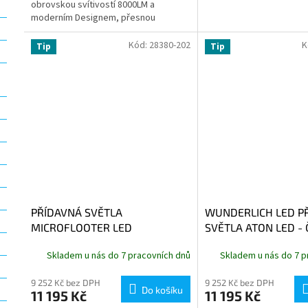
obrovskou svítivostí 8000LM a
moderním Designem, přesnou
montážní sadou včetně kabeláže na
padací rámy....
Kód:
28380-202
K
Tip
Tip
PŘÍDAVNÁ SVĚTLA
WUNDERLICH LED P
MICROFLOOTER LED
SVĚTLA ATON LED -
UNIVERZÁLNÍ ČERNÉ
MONTÁŽ NA RÁMY
Skladem u nás do 7 pracovních dnů
Skladem u nás do 7 p
9 252 Kč bez DPH
9 252 Kč bez DPH
Do košíku
11 195 Kč
11 195 Kč