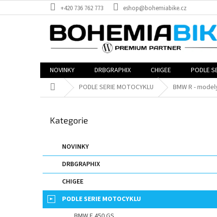
Přejít
+420 736 762 773
eshop@bohemiabike.cz
na
obsah
NOVINKY
DRBGRAPHIX
CHIGEE
PODLE S
Domů
PODLE SERIE MOTOCYKLU
BMW R - model
P
o
Přeskočit
Kategorie
s
kategorie
t
r
NOVINKY
a
DRBGRAPHIX
n
n
CHIGEE
í
p
PODLE SERIE MOTOCYKLU
a
BMW F 450 GS