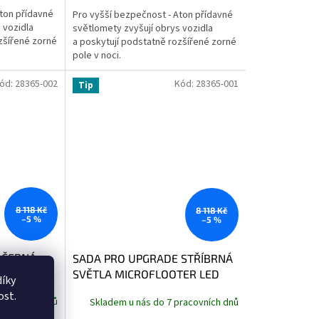
ton přídavné
Pro vyšší bezpečnost - Aton přídavné
 vozidla
světlomety zvyšují obrys vozidla
zšířené zorné
a poskytují podstatně rozšířené zorné
pole v noci.
ód:
28365-002
Kód:
28365-001
Tip
8 118 Kč
8 118 Kč
–5 %
–5 %
 ČERNÁ
SADA PRO UPGRADE STŘÍBRNÁ
TER LED
SVĚTLA MICROFLOOTER LED
íky
ost.
racovních dnů
Skladem u nás do 7 pracovních dnů