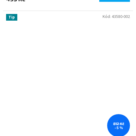
Kód:
43580-002
Tip
812 Kč
–5 %