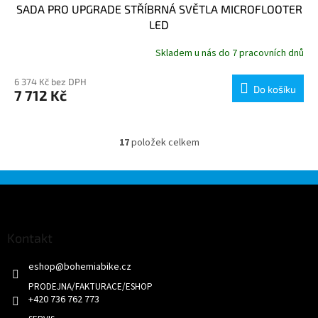
SADA PRO UPGRADE STŘÍBRNÁ SVĚTLA MICROFLOOTER
LED
Skladem u nás do 7 pracovních dnů
6 374 Kč bez DPH
Do košíku
7 712 Kč
17
položek celkem
O
v
l
á
Z
d
á
a
p
c
a
Kontakt
í
t
p
eshop
@
bohemiabike.cz
í
r
v
k
+420 736 762 773
y