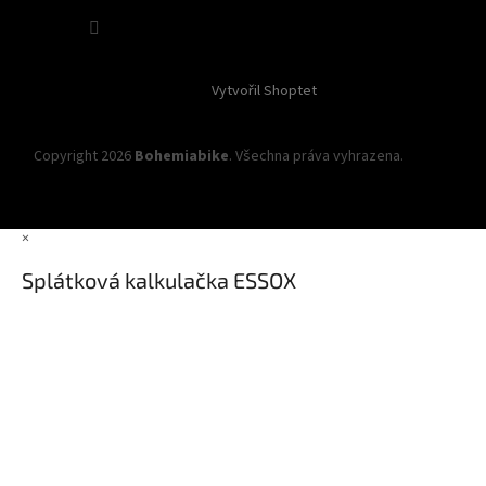
Sledovat na Instagramu
Vytvořil Shoptet
Copyright 2026
Bohemiabike
. Všechna práva vyhrazena.
Upravit
nastavení cookies
×
Splátková kalkulačka ESSOX