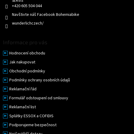
v
+420 605 504 044
ý
p
Navštivte náš Facebook Bohemiabike
i
wunderlichczech/
s
u
Informace pro vás
Hodnocení obchodu
Jak nakupovat
Obchodní podmínky
Podmínky ochrany osobních údajů
Reklamační řád
Formulář odstoupení od smlouvy
Reklamační list
Splátky ESSOX a COFIDIS
Podporujeme bezpečnost
Nejčastější dotazy