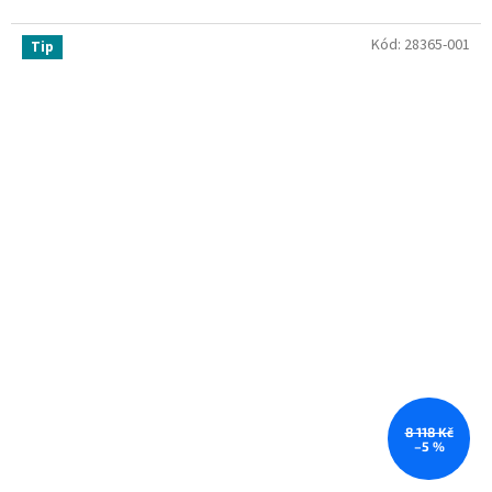
Kód:
28365-001
Tip
8 118 Kč
–5 %