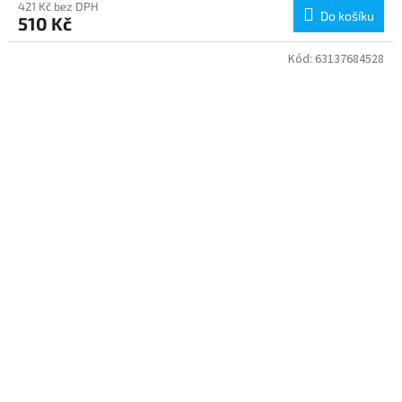
421 Kč bez DPH
Do košíku
510 Kč
Kód:
63137684528