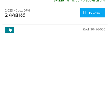
Skladem u nás do 7 pracovních dnů
2 023 Kč bez DPH
Do košíku
2 448 Kč
Kód:
30476-000
Tip