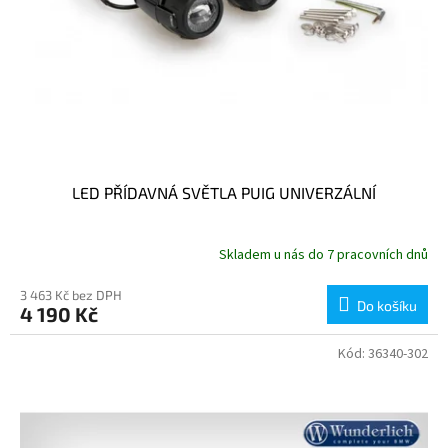
t
ů
LED PŘÍDAVNÁ SVĚTLA PUIG UNIVERZÁLNÍ
Skladem u nás do 7 pracovních dnů
3 463 Kč bez DPH
Do košíku
4 190 Kč
Kód:
36340-302