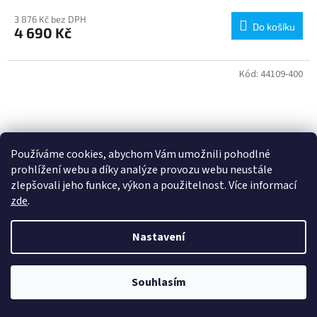
3 876 Kč bez DPH
Do košíku
4 690 Kč
Kód:
44109-400
Používáme cookies, abychom Vám umožnili pohodlné
prohlížení webu a díky analýze provozu webu neustále
zlepšovali jeho funkce, výkon a použitelnost. Více informací
zde
.
Nastavení
Souhlasím