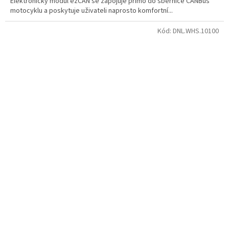
Elektronický modul ezCAN se zapojuje přímo do sběrnice CANBus
motocyklu a poskytuje uživateli naprosto komfortní...
Kód:
DNL.WHS.10100