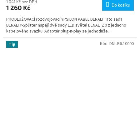
1 041 Kč bez DPH
Do košíku
1 260 Kč
PRODLUŽOVACÍ rozdvojovací YPSILON KABEL DENALI Tato sada
DENALI Y-Splitter napájí dvě sady LED světel DENALI 2.0 z jednoho
kabelového svazku! Adaptér plug-n-play se jednoduše...
Kód:
DNL.B6.10000
Tip