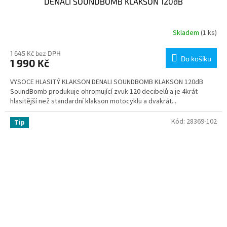
DENALI SOUNDBOMB KLAKSON 120dB
Skladem
(1 ks)
1 645 Kč bez DPH
Do košíku
1 990 Kč
VYSOCE HLASITÝ KLAKSON DENALI SOUNDBOMB KLAKSON 120dB
SoundBomb produkuje ohromující zvuk 120 decibelů a je 4krát
hlasitější než standardní klakson motocyklu a dvakrát...
Kód:
28369-102
Tip