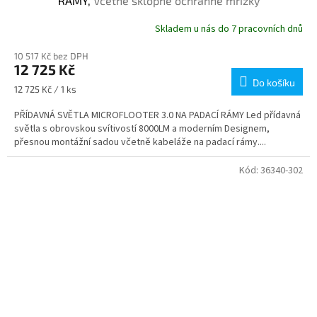
RÁMY,
Včetně sklopné ochranné mřížky
Skladem u nás do 7 pracovních dnů
10 517 Kč bez DPH
12 725 Kč
Do košíku
Měrná
12 725 Kč / 1 ks
cena:
PŘÍDAVNÁ SVĚTLA MICROFLOOTER 3.0 NA PADACÍ RÁMY Led přídavná
světla s obrovskou svítivostí 8000LM a moderním Designem,
přesnou montážní sadou včetně kabeláže na padací rámy....
Kód:
36340-302