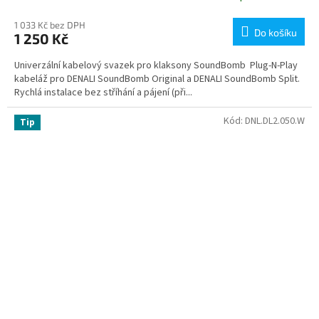
1 033 Kč bez DPH
Do košíku
1 250 Kč
Univerzální kabelový svazek pro klaksony SoundBomb Plug‑N‑Play
kabeláž pro DENALI SoundBomb Original a DENALI SoundBomb Split.
Rychlá instalace bez stříhání a pájení (při...
Kód:
DNL.DL2.050.W
Tip