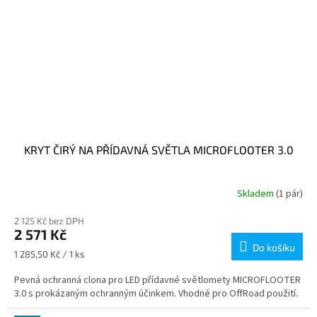
KRYT ČIRÝ NA PŘÍDAVNÁ SVĚTLA MICROFLOOTER 3.0
Skladem
(1 pár)
2 125 Kč bez DPH
2 571 Kč
Do košíku
Měrná
1 285,50 Kč / 1 ks
cena:
Pevná ochranná clona pro LED přídavné světlomety MICROFLOOTER
3.0 s prokázaným ochranným účinkem. Vhodné pro OffRoad použití.