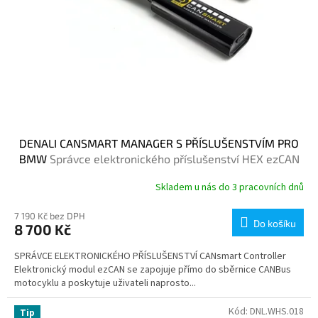
t
ů
DENALI CANSMART MANAGER S PŘÍSLUŠENSTVÍM PRO
BMW
Správce elektronického příslušenství HEX ezCAN
Skladem u nás do 3 pracovních dnů
7 190 Kč bez DPH
Do košíku
8 700 Kč
SPRÁVCE ELEKTRONICKÉHO PŘÍSLUŠENSTVÍ CANsmart Controller
Elektronický modul ezCAN se zapojuje přímo do sběrnice CANBus
motocyklu a poskytuje uživateli naprosto...
Kód:
DNL.WHS.018
Tip