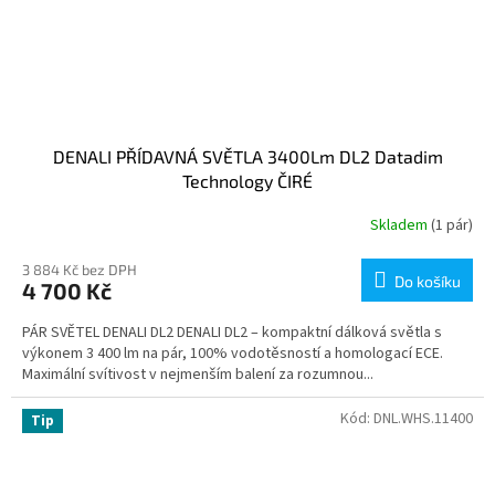
DENALI PŘÍDAVNÁ SVĚTLA 3400Lm DL2 Datadim
Technology ČIRÉ
Skladem
(1 pár)
3 884 Kč bez DPH
Do košíku
4 700 Kč
PÁR SVĚTEL DENALI DL2 DENALI DL2 – kompaktní dálková světla s
výkonem 3 400 lm na pár, 100% vodotěsností a homologací ECE.
Maximální svítivost v nejmenším balení za rozumnou...
Kód:
DNL.WHS.11400
Tip