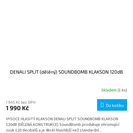
DENALI SPLIT (dělěný) SOUNDBOMB KLAKSON 120dB
Skladem
(1 ks)
1 645 Kč bez DPH
Do košíku
1 990 Kč
VYSOCE HLASITÝ KLAKSON DENALI SPLIT SOUNDBOMB KLAKSON
120dB (DĚLENÁ KONSTRUKCE) SoundBomb produkuje ohromující
zvuk 120 decibelů a je 4krát hlasitější než standardní...