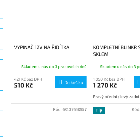
VYPÍNAČ 12V NA ŘIDÍTKA
KOMPLETNÍ BLINKR 
SKLEM
Skladem u nás do 3 pracovních dnů
Skladem u nás do 3 p
421 Kč bez DPH
1 050 Kč bez DPH
Do košíku
510 Kč
1 270 Kč
Pravý přední / levý zadní
Kód:
63137658957
Kód
Tip