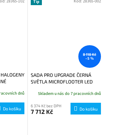
ód:
28365-102
Kód:
28365-002
Tip
8 118 Kč
–5 %
O HALOGENY
SADA PRO UPGRADE ČERNÁ
RNÉ
SVĚTLA MICROFLOOTER LED
racovních dnů
Skladem u nás do 7 pracovních dnů
6 374 Kč bez DPH
Do košíku
Do košíku
7 712 Kč