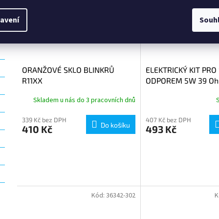
avení
Souh
ORANŽOVÉ SKLO BLINKRŮ
ELEKTRICKÝ KIT PRO
R11XX
ODPOREM 5W 39 O
Skladem u nás do 3 pracovních dnů
339 Kč bez DPH
407 Kč bez DPH
Do košíku
410 Kč
493 Kč
Kód:
36342-302
K