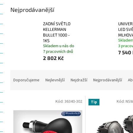
Nejprodávanější
ZADNÍ SVĚTLO
UNIVER
KELLERMAN
LED SV
BULLET 1000 -
MLHOV
Skladem
1KS
Skladem u nás do
3 praco
7 pracovních dnů
7 540
2 802 Kč
Ř
a
Doporučujeme
Nejlevnější
Nejdražší
Nejprodávanější
Ab
z
e
V
n
Kód:
36340-302
Kód:
NSW
Tip
ý
í
p
p
i
r
s
o
p
d