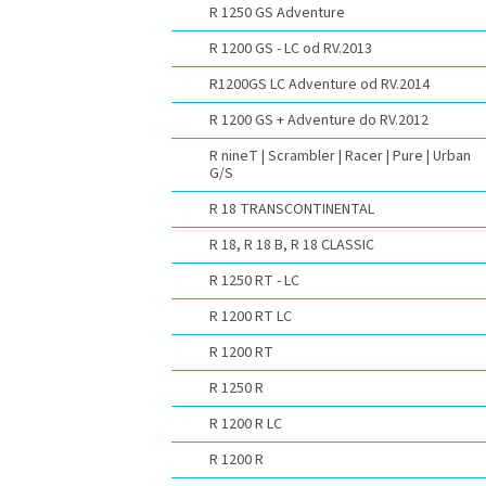
R 1250 GS Adventure
R 1200 GS - LC od RV.2013
R1200GS LC Adventure od RV.2014
R 1200 GS + Adventure do RV.2012
R nineT | Scrambler | Racer | Pure | Urban
G/S
R 18 TRANSCONTINENTAL
R 18, R 18 B, R 18 CLASSIC
R 1250 RT - LC
R 1200 RT LC
R 1200 RT
R 1250 R
R 1200 R LC
R 1200 R