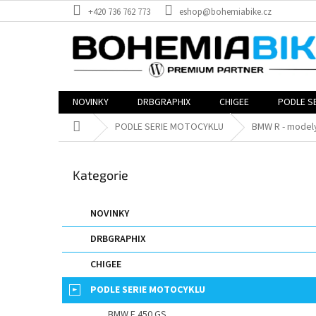
Přejít
+420 736 762 773
eshop@bohemiabike.cz
na
obsah
NOVINKY
DRBGRAPHIX
CHIGEE
PODLE S
Domů
PODLE SERIE MOTOCYKLU
BMW R - model
P
o
Přeskočit
Kategorie
s
kategorie
t
r
NOVINKY
a
DRBGRAPHIX
n
n
CHIGEE
í
p
PODLE SERIE MOTOCYKLU
a
BMW F 450 GS