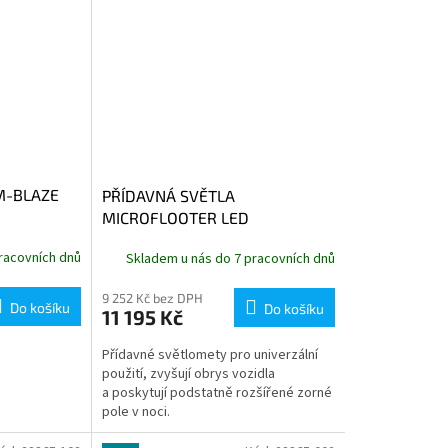
 M-BLAZE
PŘÍDAVNÁ SVĚTLA
MICROFLOOTER LED
UNIVERZÁLNÍ ČERNÉ
racovních dnů
Skladem u nás do 7 pracovních dnů
9 252 Kč bez DPH
Do košíku
Do košíku
11 195 Kč
Přídavné světlomety pro univerzální
použití, zvyšují obrys vozidla
a poskytují podstatně rozšířené zorné
pole v noci.