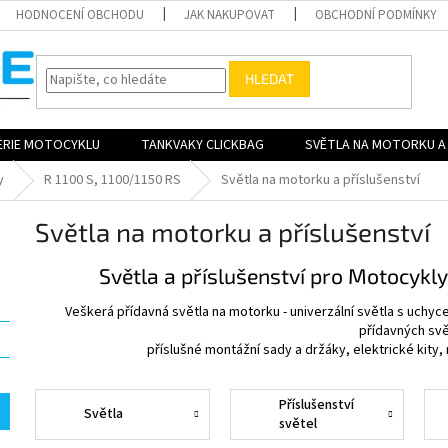
HODNOCENÍ OBCHODU
JAK NAKUPOVAT
OBCHODNÍ PODMÍNKY
HLEDAT
ERIE MOTOCYKLU
TANKVAKY CLICKBAG
SVĚTLA NA MOTORKU A 
y
R 1100 S, 1100/1150 RS
Světla na motorku a příslušenství
Světla na motorku a příslušenství
Světla a příslušenství pro Motocykly
Veškerá přídavná světla na motorku - univerzální světla s uchyce
přídavných svě
příslušné montážní sady a držáky, elektrické kity, 
Příslušenství
Světla
světel