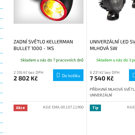
r
u
o
k
d
t
u
ů
k
t
ZADNÍ SVĚTLO KELLERMAN
UNIVERZÁLNÍ LED S
ů
BULLET 1000 - 1KS
MLHOVÁ SW
Skladem u nás do 7 pracovních dnů
Skladem u nás do 3 p
2 316 Kč bez DPH
6 231 Kč bez DPH
Do košíku
2 802 Kč
7 540 Kč
PŘÍDAVNÁ MLHOVÁ SVĚT
UNIVERZÁLNÍ
Kód:
EMA.00.107.11900
Kód
Akce
Tip