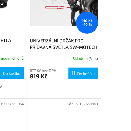
910 Kč
–10 %
VĚTLA
UNIVERZÁLNÍ DRŽÁK PRO
PŘÍDAVNÁ SVĚTLA SW-MOTECH
racovních dnů
Skladem
(3 ks)
677 Kč bez DPH
Do košíku
Do košíku
819 Kč
LA
:
63137658964
Kód:
63137658963