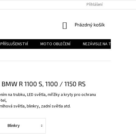
PODMÍNKY OCHRANY OSOBNÍCH ÚDAJŮ
Přihlášení
REKLAMAČNÍ ŘÁD
FOR
NÁKUPNÍ
Prázdný košík
KOŠÍK
PŘÍSLUŠENSTVÍ
MOTO OBLEČENÍ
NEZÁVISLE NA TYPU MOTORK
 BMW R 1100 S, 1100 / 1150 RS
ním na trubku, LED světla, mřížky a kryty pro ochranu
tel,
mlhová světla, blinkry, zadní světla atd.
Blinkry