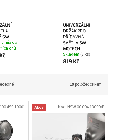
ZÁLNÍ
UNIVERZÁLNÍ
ĚTLA
DRŽÁK PRO
Á SW
PŘÍDAVNÁ
 u nás do
SVĚTLA SW-
vních dnů
MOTECH
Skladem
(3 ks)
 Kč
819 Kč
ecedně
19
položek celkem
.00.490.10001
Kód:
NSW.00.004.13000/B
Akce