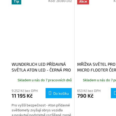
Kód:
28380-102
K
Tip
Akce
WUNDERLICH LED PŘÍDAVNÁ
MŘÍŽKA SVĚTEL PR
SVĚTLA ATON LED - ČERNÁ PRO
MICRO FLOOTER ČE
MONTÁŽ NA RÁMY
Skladem u nás do 7 pracovních dnů
Skladem u nás do 7 p
9 252 Kč bez DPH
653 Kč bez DPH
Do košíku
11 195 Kč
790 Kč
Pro vyšší bezpečnost - Aton přídavné
světlomety zvyšují obrys vozidla
a poskytují podstatně rozšířené zorné