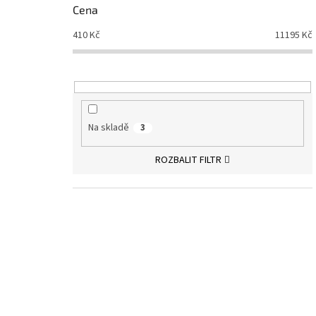
Cena
410
Kč
11195
Kč
Na skladě
3
ROZBALIT FILTR