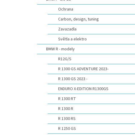
n
e
Ochrana
l
Carbon, design, tuning
Zavazadla
Světla a elektro
BMW R - modely
R12G/S
R 1300 GS ADVENTURE 2023-
R 1300 GS 2023 -
ENDURO X-EDITION R1300GS
R 1300 RT
R 1300 R
R 1300 RS
R 1250 GS