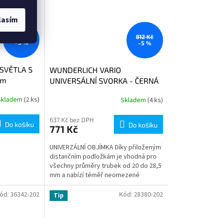
lasím
519 Kč
812 Kč
–5 %
–5 %
 SVĚTLA S
WUNDERLICH VARIO
hm
UNIVERSÁLNÍ SVORKA - ČERNÁ
Skladem
(2 ks)
Skladem
(4 ks)
637 Kč bez DPH
Do košíku
Do košíku
771 Kč
UNIVERZÁLNÍ OBJÍMKA Díky přiloženým
distančním podložkám je vhodná pro
všechny průměry trubek od 20 do 28,5
mm a nabízí téměř neomezené
možnosti montáže. Lze namontovat...
ód:
36342-202
Kód:
28380-202
Tip