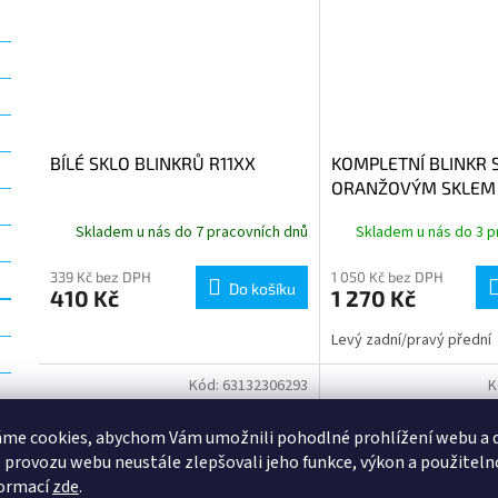
BÍLÉ SKLO BLINKRŮ R11XX
KOMPLETNÍ BLINKR 
ORANŽOVÝM SKLEM
Skladem u nás do 7 pracovních dnů
Skladem u nás do 3 p
339 Kč bez DPH
1 050 Kč bez DPH
Do košíku
410 Kč
1 270 Kč
Levý zadní/pravý přední
Kód:
63132306293
K
me cookies, abychom Vám umožnili pohodlné prohlížení webu a d
 provozu webu neustále zlepšovali jeho funkce, výkon a použiteln
formací
zde
.