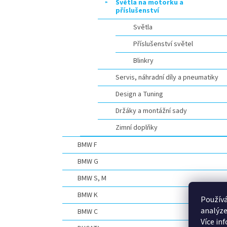
Světla na motorku a
příslušenství
Světla
Příslušenství světel
Blinkry
Servis, náhradní díly a pneumatiky
Design a Tuning
Držáky a montážní sady
Zimní doplňky
BMW F
BMW G
BMW S, M
BMW K
Používá
analýze
BMW C
Více in