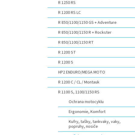
R 1250 RS
R 1200 RS LC
R 850/1100/1150 GS + Adventure
R 850/1100/1150 R + Rockster
R 850/1100/1150 RT
R 1200 ST
R 1200 S
HP2 ENDURO/MEGA MOTO
R 1200 C / CL / Montauk
R 1100 S, 1100/1150 RS
Ochrana motocyklu
Ergonomie, Komfort
Kufry, tašky, tankvaky, vaky,
popruhy, nosiče