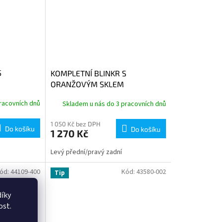
S
KOMPLETNÍ BLINKR S
ORANŽOVÝM SKLEM
racovních dnů
Skladem u nás do 3 pracovních dnů
1 050 Kč bez DPH
Do košíku
Do košíku
1 270 Kč
Levý přední/pravý zadní
ód:
44109-400
Kód:
43580-002
Tip
íky
ost.