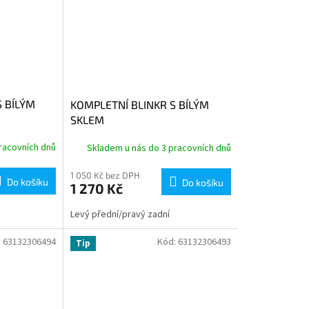
S BÍLÝM
KOMPLETNÍ BLINKR S BÍLÝM
SKLEM
racovních dnů
Skladem u nás do 3 pracovních dnů
1 050 Kč bez DPH
Do košíku
Do košíku
1 270 Kč
Levý přední/pravý zadní
:
63132306494
Kód:
63132306493
Tip