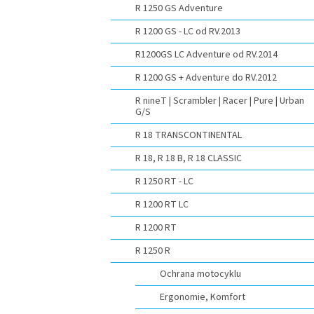
R 1250 GS Adventure
R 1200 GS - LC od RV.2013
R1200GS LC Adventure od RV.2014
R 1200 GS + Adventure do RV.2012
R nineT | Scrambler | Racer | Pure | Urban
G/S
R 18 TRANSCONTINENTAL
R 18, R 18 B, R 18 CLASSIC
R 1250 RT - LC
R 1200 RT LC
R 1200 RT
R 1250 R
Ochrana motocyklu
Ergonomie, Komfort