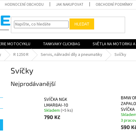
HODNOCENÍ OBCHODU
JAK NAKUPOVAT
OBCHODNÍ PODMÍNKY
HLEDAT
ERIE MOTOCYKLU
TANKVAKY CLICKBAG
SVĚTLA NA MOTORKU A 
y
R 1250 R
Servis, náhradní díly a pneumatiky
Svíčky
Svíčky
Nejprodávanější
BMW OR
SVÍČKA NGK
ZAPALO
LMAR8AI-10
SVÍČKA
Skladem
(>5 ks)
Skladem
790 Kč
3 praco
590 K