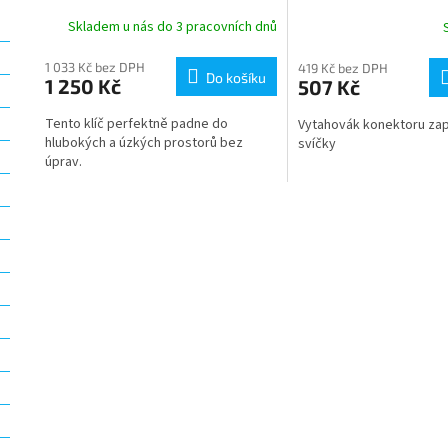
Skladem u nás do 3 pracovních dnů
1 033 Kč bez DPH
419 Kč bez DPH
Do košíku
1 250 Kč
507 Kč
Tento klíč perfektně padne do
Vytahovák konektoru zap
hlubokých a úzkých prostorů bez
svíčky
úprav.
O
v
l
á
d
a
c
í
p
r
v
k
y