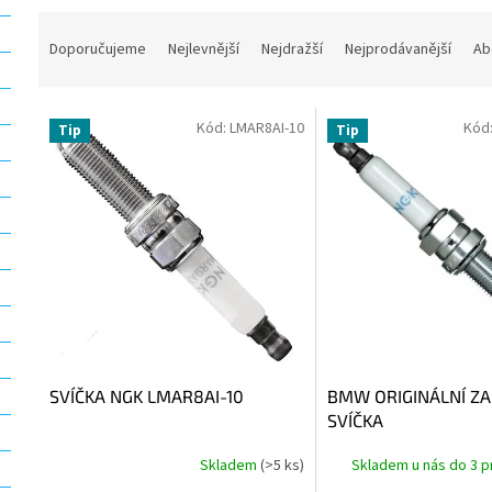
Ř
a
Doporučujeme
Nejlevnější
Nejdražší
Nejprodávanější
Ab
z
e
V
n
Kód:
LMAR8AI-10
Kód
Tip
Tip
ý
í
p
p
i
r
s
o
p
d
r
u
o
k
d
t
u
ů
k
t
SVÍČKA NGK LMAR8AI-10
BMW ORIGINÁLNÍ ZA
ů
SVÍČKA
Skladem
(>5 ks)
Skladem u nás do 3 p