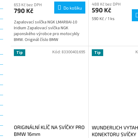
488 Kč bez DPH
653 Kč bez DPH
Do košíku
590 Kč
790 Kč
Měrná
590 Kč / 1 ks
Zapalovací svíčka NGK LMAR8AI-10
cena:
Iridium Zapalovací svíčka NGK
japonského výrobce pro motocykly
BMW. Originál číslo BMW
12128560811Rozměr klíče 14 mm.
Kód:
83300401695
K
Tip
Tip
ORIGINÁLNÍ KLÍČ NA SVÍČKY PRO
WUNDERLICH VYTA
BMW 16mm
KONEKTORU SVÍČKY