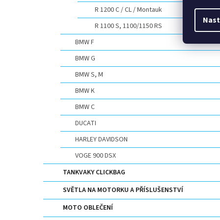
R 1200 C / CL / Montauk
Nast
R 1100 S, 1100/1150 RS
BMW F
BMW G
BMW S, M
BMW K
BMW C
DUCATI
HARLEY DAVIDSON
VOGE 900 DSX
TANKVAKY CLICKBAG
SVĚTLA NA MOTORKU A PŘÍSLUŠENSTVÍ
MOTO OBLEČENÍ