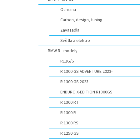
n
e
Ochrana
l
Carbon, design, tuning
Zavazadla
Světla a elektro
BMW R - modely
R12G/S
R 1300 GS ADVENTURE 2023-
R 1300 GS 2023 -
ENDURO X-EDITION R1300GS
R 1300 RT
R 1300 R
R 1300 RS
R 1250 GS