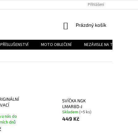
PODMÍNKY OCHRANY OSOBNÍCH ÚDAJŮ
Přihlášení
REKLAMAČNÍ ŘÁD
FOR
NÁKUPNÍ
Prázdný košík
KOŠÍK
PŘÍSLUŠENSTVÍ
MOTO OBLEČENÍ
NEZÁVISLE NA TYPU MOTORK
IGINÁLNÍ
SVÍČKA NGK
VACÍ
LMAR8D-J
Skladem
(>5 ks)
 u nás do
449 Kč
vních dnů
č