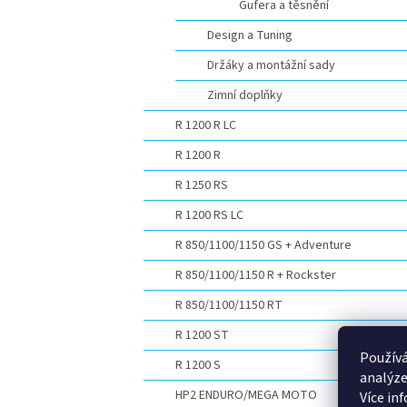
Gufera a těsnění
Design a Tuning
Držáky a montážní sady
Zimní doplňky
R 1200 R LC
R 1200 R
R 1250 RS
R 1200 RS LC
R 850/1100/1150 GS + Adventure
R 850/1100/1150 R + Rockster
R 850/1100/1150 RT
R 1200 ST
Používá
R 1200 S
analýze
HP2 ENDURO/MEGA MOTO
Více in