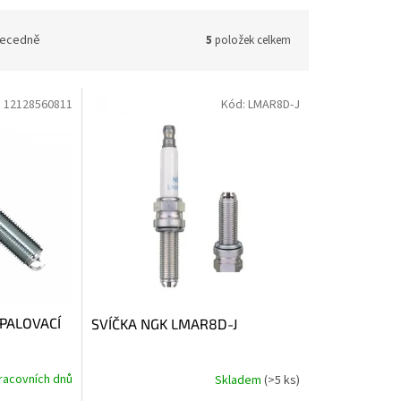
ecedně
5
položek celkem
:
12128560811
Kód:
LMAR8D-J
PALOVACÍ
SVÍČKA NGK LMAR8D-J
racovních dnů
Skladem
(>5 ks)