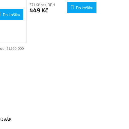
371 Kč bez DPH
Do košíku
449 Kč
Do košíku
ód:
21560-000
HOVÁK