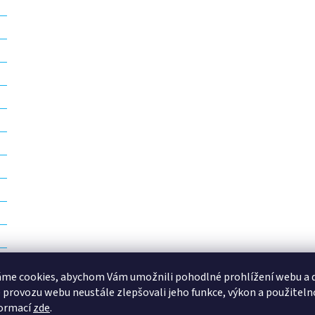
v
ý
p
i
s
u
me cookies, abychom Vám umožnili pohodlné prohlížení webu a d
 provozu webu neustále zlepšovali jeho funkce, výkon a použiteln
formací
zde
.