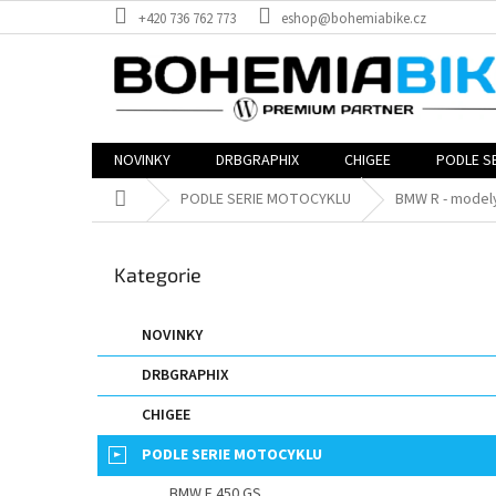
Přejít
+420 736 762 773
eshop@bohemiabike.cz
na
obsah
NOVINKY
DRBGRAPHIX
CHIGEE
PODLE S
Domů
PODLE SERIE MOTOCYKLU
BMW R - model
P
o
Přeskočit
Kategorie
s
kategorie
t
r
NOVINKY
a
DRBGRAPHIX
n
n
CHIGEE
í
p
PODLE SERIE MOTOCYKLU
a
BMW F 450 GS