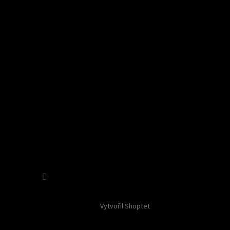
Sledovat na Instagramu
Vytvořil Shoptet