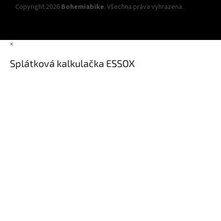
Copyright 2026
Bohemiabike
. Všechna práva vyhrazena.
Upravit
nastavení cookies
×
Splátková kalkulačka ESSOX