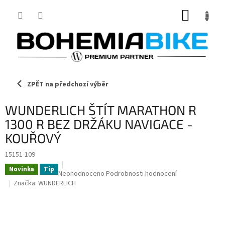
Přejít
NÁKUP
na
obsah
KOŠÍK
ZPĚT na předchozí výběr
WUNDERLICH ŠTÍT MARATHON R
1300 R BEZ DRŽÁKU NAVIGACE -
KOUŘOVÝ
15151-109
Novinka
Tip
Průměrné
Neohodnoceno
Podrobnosti hodnocení
hodnocení
Značka:
WUNDERLICH
produktu
je
0,0
z