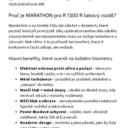
chuti pokračovat dál!
Proč je MARATHON pro R 1300 R takový rozdíl?
Wunderlich si na tomhle štítu dal záležet v detailech, které
poznáš hned při první jízdě. Díky optimalizovanému úhlu náběhu
a konzistentně aerodynamickému tvaru se snižuje turbulence a
zároveň i hluk větru. A to je přesně ten komfort, který ti
konkurence často slibuje, ale nedodá.
Hlavní benefity, které oceníš na každém kilometru
Efektivní ochrana proti větru a počasí
– úleva pro
hlavu, hrudník i paže, a to i ve vyšších rychlostech.
Méně turbulence
– proudění je znatelně zklidněné a
„nekope“ do helmy.
Menší tlak = méně únavy
– ideální na dlouhé trasy, kdy
nechceš slézat z motorky rozlámaný.
Nižší hluk a vibrace
– aerodynamika pomáhá redukovat
typické svištění a mikrovibrace.
Pevné 4bodové uchycení
– solidní, navíc vibračně
oddělené, takže štít drží a neruší.
Roadster design
– motorka a plexi působí, jako by byly