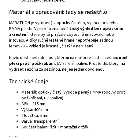
od začátku jeden celek.
Materiál a zpracování: tady se nešetřilo
MARATHON je vyrobený z opticky čistého, vysoce pevného
PMMA plastu. V praxi to znamená
čistý výhled bez optického
zkreslení
, které by tě při jízdě zbytečně unavovalo nebo
iritovalo. A díky ručně leštěné hraně nepotřebuje žádnou
lemovku – výhled je krásně „čistý“ a nerušený.
Navíc dostaneš odolnost, kterou na motorce fakt chceš:
odolné
plexi proti poškrábání
, UV záření i palivu. Prostě díl, který má
vydržet sezónu za sezónou, ne jen jednu dovolenou.
Technické údaje
Materiál: opticky čistý, vysoce pevný PMMA (odolný proti
poškrábání, UV i palivu)
Šířka: 315 mm
Výška: 400 mm
Tloušťka: 5 mm
Barva: transparentní
Součást balení: štít + montážní držák