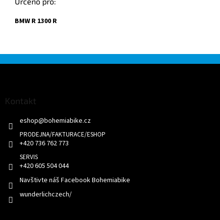
Určeno pro:
BMW R 1300 R
Z
á
p
a
Kontakt
t
eshop
@
bohemiabike.cz
í
+420 736 762 773
+420 605 504 044
Navštivte náš Facebook Bohemiabike
wunderlichczech/