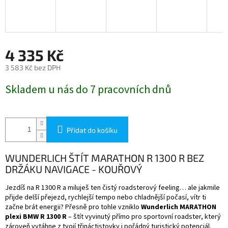
4 335 Kč
3 583 Kč bez DPH
Měrná
Skladem u nás do 7 pracovních dnů
cena:
Přidat do košíku
WUNDERLICH ŠTÍT MARATHON R 1300 R BEZ
DRŽÁKU NAVIGACE - KOUŘOVÝ
Jezdíš na R 1300 R a miluješ ten čistý roadsterový feeling… ale jakmile
přijde delší přejezd, rychlejší tempo nebo chladnější počasí, vítr ti
začne brát energii? Přesně pro tohle vzniklo
Wunderlich MARATHON
plexi BMW R 1300 R
– štít vyvinutý přímo pro sportovní roadster, který
zároveň vytáhne z tvojí třináctistovky i pořádný turistický potenciál.