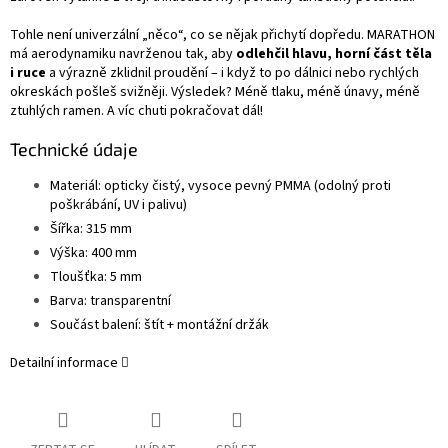
Tohle není univerzální „něco“, co se nějak přichytí dopředu. MARATHON
má aerodynamiku navrženou tak, aby
odlehčil hlavu, horní část těla
i ruce
a výrazně zklidnil proudění – i když to po dálnici nebo rychlých
okreskách pošleš svižněji. Výsledek? Méně tlaku, méně únavy, méně
ztuhlých ramen. A víc chuti pokračovat dál!
Technické údaje
Materiál: opticky čistý, vysoce pevný PMMA (odolný proti
poškrábání, UV i palivu)
Šířka: 315 mm
Výška: 400 mm
Tloušťka: 5 mm
Barva: transparentní
Součást balení: štít + montážní držák
Detailní informace