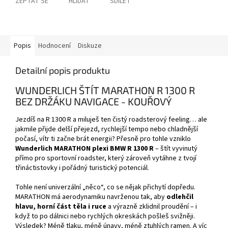
ZEPTAT SE
HLÍDAT
SDÍLET
Popis
Hodnocení
Diskuze
Detailní popis produktu
WUNDERLICH ŠTÍT MARATHON R 1300 R
BEZ DRŽÁKU NAVIGACE - KOUŘOVÝ
Jezdíš na R 1300 R a miluješ ten čistý roadsterový feeling… ale
jakmile přijde delší přejezd, rychlejší tempo nebo chladnější
počasí, vítr ti začne brát energii? Přesně pro tohle vzniklo
Wunderlich MARATHON plexi BMW R 1300 R
– štít vyvinutý
přímo pro sportovní roadster, který zároveň vytáhne z tvojí
třináctistovky i pořádný turistický potenciál.
Tohle není univerzální „něco“, co se nějak přichytí dopředu.
MARATHON má aerodynamiku navrženou tak, aby
odlehčil
hlavu, horní část těla i ruce
a výrazně zklidnil proudění – i
když to po dálnici nebo rychlých okreskách pošleš svižněji.
Výsledek? Méně tlaku, méně únavy, méně ztuhlých ramen. A víc