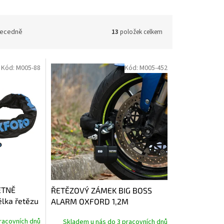
ecedně
13
položek celkem
Kód:
M005-88
Kód:
M005-452
ETNĚ
ŘETĚZOVÝ ZÁMEK BIG BOSS
lka řetězu
ALARM OXFORD 1,2M
racovních dnů
Skladem u nás do 3 pracovních dnů