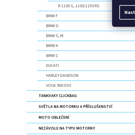
R 1100 S, 1100/1150 RS
Nast
BMW F
BMW G
BMW S, M
BMW K
BMW C
DUCATI
HARLEY DAVIDSON
VOGE 900 DSX
TANKVAKY CLICKBAG
SVĚTLA NA MOTORKU A PŘÍSLUŠENSTVÍ
MOTO OBLEČENÍ
NEZÁVISLE NA TYPU MOTORKY