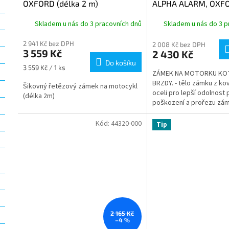
OXFORD (délka 2 m)
ALPHA ALARM, OXF
Skladem u nás do 3 pracovních dnů
Skladem u nás do 3 p
2 941 Kč bez DPH
2 008 Kč bez DPH
3 559 Kč
2 430 Kč
Do košíku
Měrná
3 559 Kč / 1 ks
ZÁMEK NA MOTORKU K
cena:
BRZDY. - tělo zámku z ko
Šikovný řetězový zámek na motocykl
oceli pro lepší odolnost 
(délka 2m)
poškození a prořezu zá
integrovaný alarm s pol
čidlem,...
Kód:
44320-000
Tip
2 165 Kč
–4 %