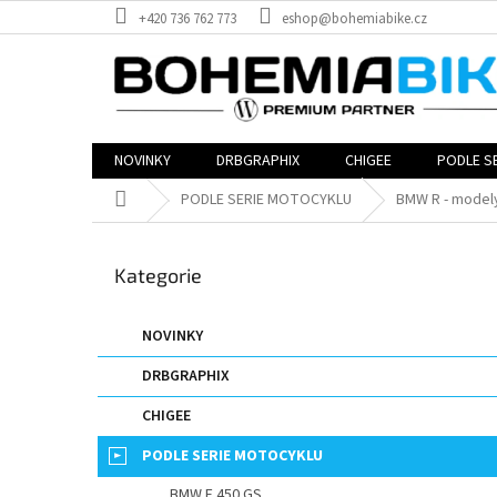
Přejít
+420 736 762 773
eshop@bohemiabike.cz
na
obsah
NOVINKY
DRBGRAPHIX
CHIGEE
PODLE S
Domů
PODLE SERIE MOTOCYKLU
BMW R - model
P
o
Přeskočit
Kategorie
s
kategorie
t
r
NOVINKY
a
DRBGRAPHIX
n
n
CHIGEE
í
p
PODLE SERIE MOTOCYKLU
a
BMW F 450 GS