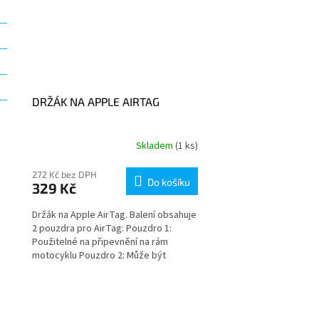
DRŽÁK NA APPLE AIRTAG
Skladem
(1 ks)
272 Kč bez DPH
Do košíku
329 Kč
Držák na Apple AirTag. Balení obsahuje
2 pouzdra pro AirTag: Pouzdro 1:
Použitelné na připevnění na rám
motocyklu Pouzdro 2: Může být
použito nalepením pomocí
samolepícího...
O
v
l