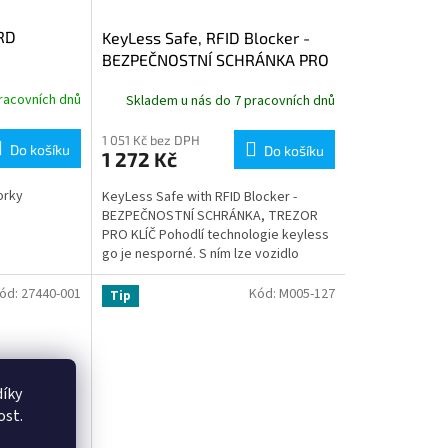
RD
KeyLess Safe, RFID Blocker -
BEZPEČNOSTNÍ SCHRÁNKA PRO
KLÍČ
racovních dnů
Skladem u nás do 7 pracovních dnů
1 051 Kč bez DPH
Do košíku
Do košíku
1 272 Kč
orky
KeyLess Safe with RFID Blocker -
BEZPEČNOSTNÍ SCHRÁNKA, TREZOR
PRO KLÍČ Pohodlí technologie keyless
go je nesporné. S ním lze vozidlo
snadno zprovoznit, aniž byste se
museli...
ód:
27440-001
Kód:
M005-127
Tip
íky
ost.