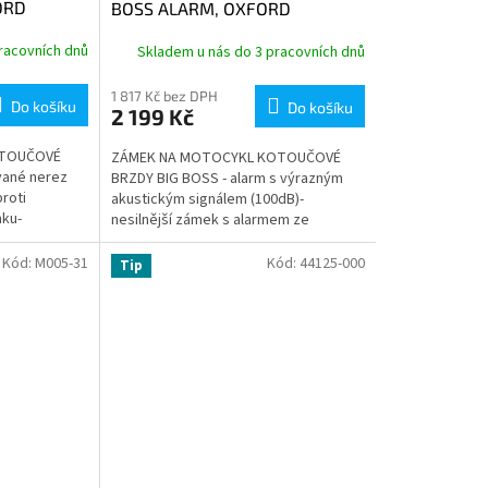
ORD
BOSS ALARM, OXFORD
(INTEGROVANÝ ALARM)
racovních dnů
Skladem u nás do 3 pracovních dnů
1 817 Kč bez DPH
Do košíku
Do košíku
2 199 Kč
OTOUČOVÉ
ZÁMEK NA MOTOCYKL KOTOUČOVÉ
vané nerez
BRZDY BIG BOSS - alarm s výrazným
proti
akustickým signálem (100dB)-
mku-
nesilnější zámek s alarmem ze
ohovým
sortimentu Oxford- tělo zámku...
Kód:
M005-31
Kód:
44125-000
Tip