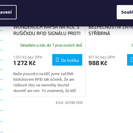
avení
Souh
WUNDERLICH KAPSA NA KLÍČ S
BEZPEČNOSTNÍ ZÁTK
RUŠIČKOU RFID SIGNÁLU PROTI
STŘÍBRNÁ
KRÁDEŽI
Skladem u nás do 7 pracovních dnů
1 051 Kč bez DPH
817 Kč bez DPH
Do košíku
1 272 Kč
988 Kč
Naše pouzdro na klíč jsme zaštítili
blokátorem RFID tak účinně, že ani
rádiové vlny se nemohly dostat
dovnitř ani ven. To znamená, že klíč
Keyless Go zůstává nenapadnutelný
Kód:
42598-000