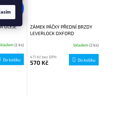
1 040 Kč
–5 %
lasím
A OLEJE
ZÁMEK PÁČKY PŘEDNÍ BRZDY
LEVERLOCK OXFORD
Skladem
(1 ks)
Skladem
(2 ks)
471 Kč bez DPH
Do košíku
Do košíku
570 Kč