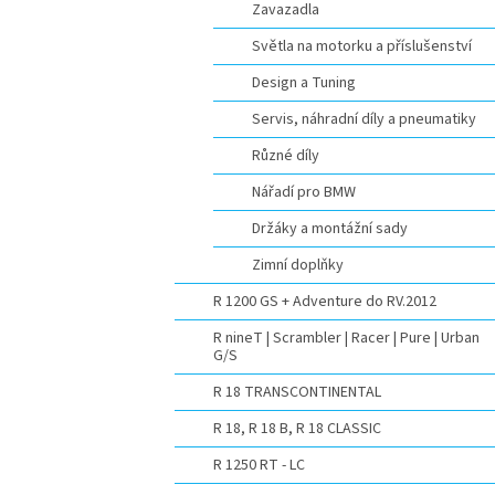
Zavazadla
Světla na motorku a příslušenství
Design a Tuning
Servis, náhradní díly a pneumatiky
Různé díly
Nářadí pro BMW
Držáky a montážní sady
Zimní doplňky
R 1200 GS + Adventure do RV.2012
R nineT | Scrambler | Racer | Pure | Urban
G/S
R 18 TRANSCONTINENTAL
R 18, R 18 B, R 18 CLASSIC
R 1250 RT - LC