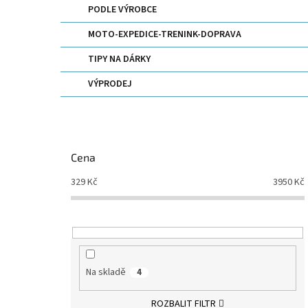
PODLE VÝROBCE
MOTO-EXPEDICE-TRENINK-DOPRAVA
TIPY NA DÁRKY
VÝPRODEJ
Cena
329
Kč
3950
Kč
Na skladě
4
ROZBALIT FILTR