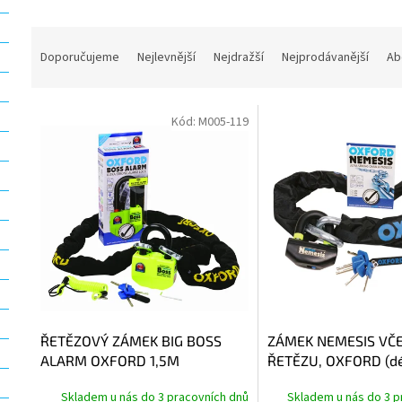
Ř
a
Doporučujeme
Nejlevnější
Nejdražší
Nejprodávanější
Ab
z
e
V
n
Kód:
M005-119
ý
í
p
p
i
r
s
o
p
d
r
u
o
k
d
t
u
ů
k
t
ŘETĚZOVÝ ZÁMEK BIG BOSS
ZÁMEK NEMESIS VČ
ů
ALARM OXFORD 1,5M
ŘETĚZU, OXFORD (dé
1,5 m)
Skladem u nás do 3 pracovních dnů
Skladem u nás do 3 p