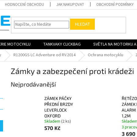
HODNOCENÍ OBCHODU
JAK NAKUPOVAT
OBCHODNÍ PODMÍNKY
HLEDAT
ERIE MOTOCYKLU
TANKVAKY CLICKBAG
SVĚTLA NA MOTORKU A 
y
R1200GS LC Adventure od RV.2014
Ochrana motocyklu
Zámky a zabezpečení proti krádeži
Nejprodávanější
ZÁMEK PÁČKY
ŘETĚZO
PŘEDNÍ BRZDY
ZÁMEK 
LEVERLOCK
ALARM
OXFORD
1,2M
Skladem
(2 ks)
Skladem
3 praco
570 Kč
3 690