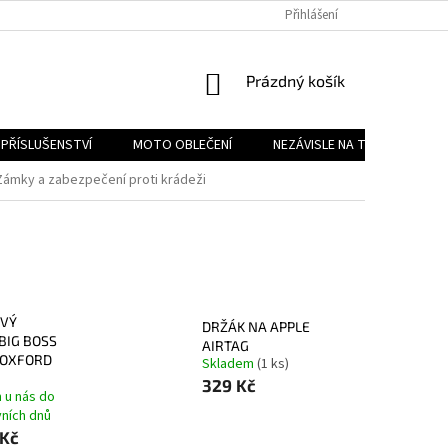
PODMÍNKY OCHRANY OSOBNÍCH ÚDAJŮ
Přihlášení
REKLAMAČNÍ ŘÁD
FOR
NÁKUPNÍ
Prázdný košík
KOŠÍK
PŘÍSLUŠENSTVÍ
MOTO OBLEČENÍ
NEZÁVISLE NA TYPU MOTORK
Zámky a zabezpečení proti krádeži
VÝ
DRŽÁK NA APPLE
BIG BOSS
AIRTAG
 OXFORD
Skladem
(1 ks)
329 Kč
 u nás do
vních dnů
 Kč