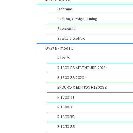
n
e
Ochrana
l
Carbon, design, tuning
Zavazadla
Světla a elektro
BMW R - modely
R12G/S
R 1300 GS ADVENTURE 2023-
R 1300 GS 2023 -
ENDURO X-EDITION R1300GS
R 1300 RT
R 1300 R
R 1300 RS
R 1250 GS