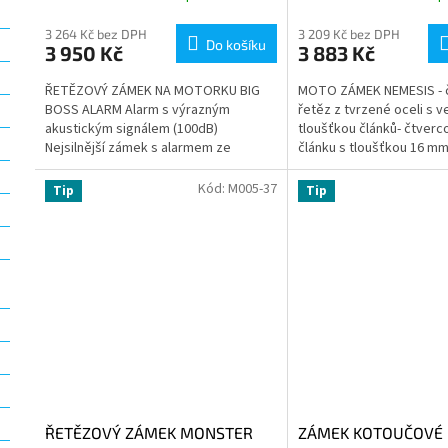
3 264 Kč bez DPH
3 209 Kč bez DPH
Do košíku
3 950 Kč
3 883 Kč
ŘETĚZOVÝ ZÁMEK NA MOTORKU BIG
MOTO ZÁMEK NEMESIS - 
BOSS ALARM Alarm s výrazným
řetěz z tvrzené oceli s v
akustickým signálem (100dB)
tloušťkou článků- čtverc
Nejsilnější zámek s alarmem ze
článku s tloušťkou 16 mm
sortimentu Oxford v kombinaci...
Chrom Molybdenové...
Kód:
M005-37
Tip
Tip
ŘETĚZOVÝ ZÁMEK MONSTER
ZÁMEK KOTOUČOVÉ