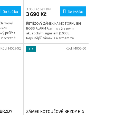
3 050 Kč bez DPH
Do košíku
Do košíku
3 690 Kč
článkový
ŘETĚZOVÝ ZÁMEK NA MOTORKU BIG
elkou
BOSS ALARM Alarm s výrazným
ový průřez
akustickým signálem (100dB)
 z tvrzené
Nejsilnější zámek s alarmem ze
sortimentu Oxford v kombinaci...
Kód:
M005-52
Kód:
M005-60
Tip
 BRZDY
ZÁMEK KOTOUČOVÉ BRZDY BIG