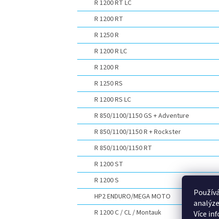
R 1200 RT LC
R 1200 RT
R 1250 R
R 1200 R LC
R 1200 R
R 1250 RS
R 1200 RS LC
R 850/1100/1150 GS + Adventure
R 850/1100/1150 R + Rockster
R 850/1100/1150 RT
R 1200 ST
R 1200 S
Používá
HP2 ENDURO/MEGA MOTO
analýze
R 1200 C / CL / Montauk
Více in