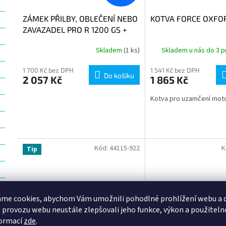
ZÁMEK PŘILBY, OBLEČENÍ NEBO
KOTVA FORCE OXFO
ZAVAZADEL PRO R 1200 GS +
ADV
Skladem
(1 ks)
Skladem u nás do 3 p
1 700 Kč bez DPH
1 541 Kč bez DPH
Do košíku
2 057 Kč
1 865 Kč
Kotva pro uzamčení mot
Kód:
44115-922
K
Tip
me cookies, abychom Vám umožnili pohodlné prohlížení webu a d
 provozu webu neustále zlepšovali jeho funkce, výkon a použiteln
formací
zde
.