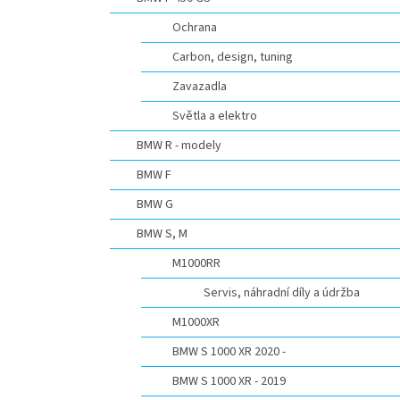
n
e
Ochrana
l
Carbon, design, tuning
Zavazadla
Světla a elektro
BMW R - modely
BMW F
BMW G
BMW S, M
M1000RR
Servis, náhradní díly a údržba
M1000XR
BMW S 1000 XR 2020 -
BMW S 1000 XR - 2019