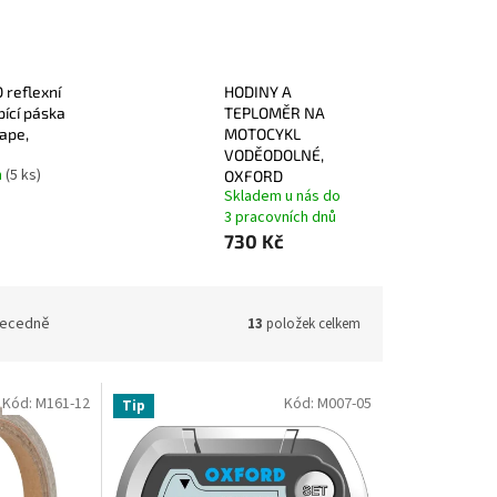
reflexní
HODINY A
ící páska
TEPLOMĚR NA
Tape,
MOTOCYKL
VODĚODOLNÉ,
m
(5 ks)
OXFORD
Skladem u nás do
3 pracovních dnů
730 Kč
ecedně
13
položek celkem
Kód:
M161-12
Kód:
M007-05
Tip