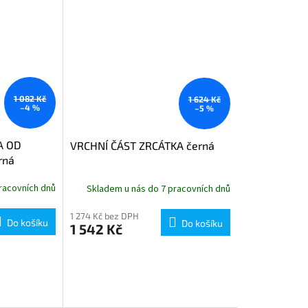
1 082 Kč
1 624 Kč
–4 %
–5 %
A OD
VRCHNÍ ČÁST ZRCÁTKA černá
rná
racovních dnů
Skladem u nás do 7 pracovních dnů
1 274 Kč bez DPH
Do košíku
Do košíku
1 542 Kč