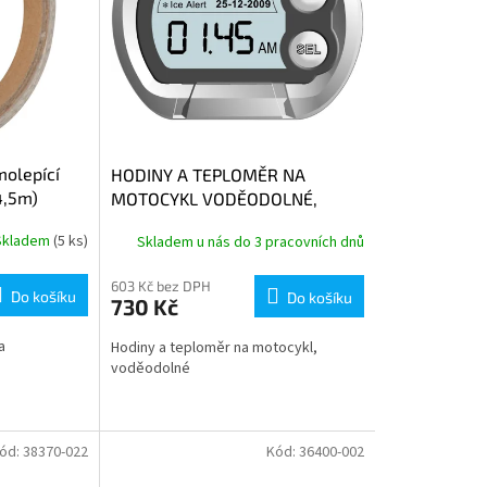
olepící
HODINY A TEPLOMĚR NA
4,5m)
MOTOCYKL VODĚODOLNÉ,
OXFORD
Skladem
(5 ks)
Skladem u nás do 3 pracovních dnů
603 Kč bez DPH
Do košíku
Do košíku
730 Kč
a
Hodiny a teploměr na motocykl,
voděodolné
ód:
38370-022
Kód:
36400-002