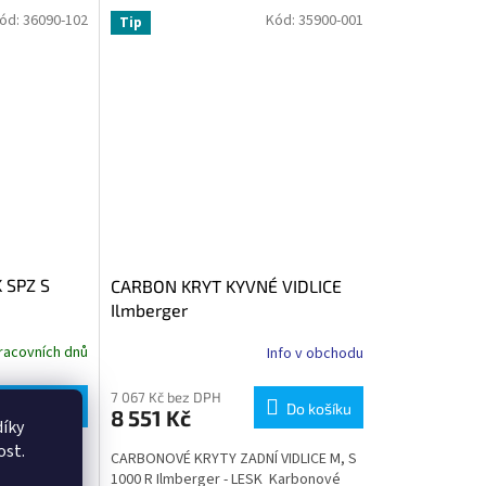
ód:
36090-102
Kód:
35900-001
Tip
 SPZ S
CARBON KRYT KYVNÉ VIDLICE
Ilmberger
racovních dnů
Info v obchodu
7 067 Kč bez DPH
Do košíku
Do košíku
8 551 Kč
íky
ost.
CARBONOVÉ KRYTY ZADNÍ VIDLICE M, S
1000 R Ilmberger - LESK Karbonové