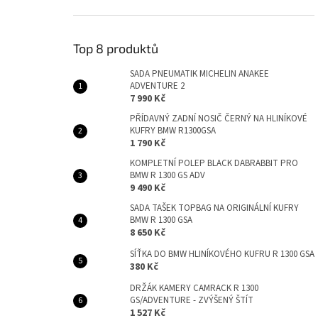
Top 8 produktů
SADA PNEUMATIK MICHELIN ANAKEE
ADVENTURE 2
7 990 Kč
PŘÍDAVNÝ ZADNÍ NOSIČ ČERNÝ NA HLINÍKOVÉ
KUFRY BMW R1300GSA
1 790 Kč
KOMPLETNÍ POLEP BLACK DABRABBIT PRO
BMW R 1300 GS ADV
9 490 Kč
SADA TAŠEK TOPBAG NA ORIGINÁLNÍ KUFRY
BMW R 1300 GSA
8 650 Kč
SÍŤKA DO BMW HLINÍKOVÉHO KUFRU R 1300 GSA
380 Kč
DRŽÁK KAMERY CAMRACK R 1300
GS/ADVENTURE - ZVÝŠENÝ ŠTÍT
1 527 Kč