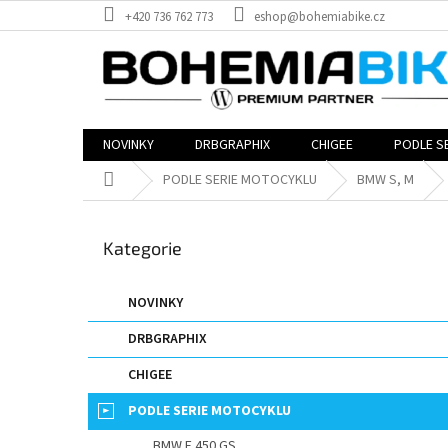
Přejít
+420 736 762 773
eshop@bohemiabike.cz
na
obsah
NOVINKY
DRBGRAPHIX
CHIGEE
PODLE S
Domů
PODLE SERIE MOTOCYKLU
BMW S, M
P
o
Přeskočit
Kategorie
s
kategorie
t
r
NOVINKY
a
DRBGRAPHIX
n
n
CHIGEE
í
p
PODLE SERIE MOTOCYKLU
a
BMW F 450 GS