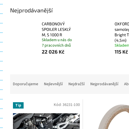
Nejprodávanější
CARBONOVÝ
OXFORD 
SPOILER LESKLÝ
samolep
M, S 1000 R
Bright 
Skladem u nás do
(4,5m)
7 pracovních dnů
Sklade
22 026 Kč
115 Kč
Ř
a
Doporučujeme
Nejlevnější
Nejdražší
Nejprodávanější
Ab
z
e
V
n
Kód:
36231-100
Tip
ý
í
p
p
i
r
s
o