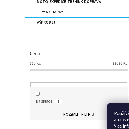
MOTO-EXPEDICE-TRENINK-DOPRAVA
TIPY NA DÁRKY
VÝPRODEJ
Cena
115
Kč
22026
Kč
Na skladě
2
Používá
ROZBALIT FILTR
analýze
Více in