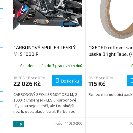
p
d
r
u
o
k
d
t
u
ů
k
t
CARBONOVÝ SPOILER LESKLÝ
OXFORD reflexní sam
ů
M, S 1000 R
páska Bright Tape, (
Skladem u nás do 7 pracovních dnů
18 203 Kč bez DPH
95 Kč bez DPH
Do košíku
22 026 Kč
115 Kč
CARBONOVÝ SPOJLER MOTORU M, S
Reflexní samolepící pásk
1000 R Ilmberger - LESK Karbonové
díly jsou nejen lehčí, ale i odolnější
než-li, ocel, plast i dural. Karbon od
Firmy Ilmberger splňuje...
Kód:
44010-200
K
Tip