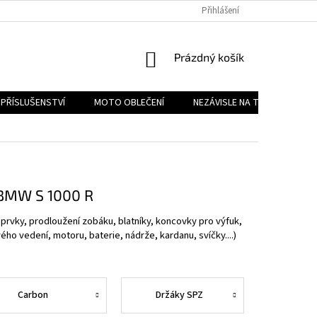
PODMÍNKY OCHRANY OSOBNÍCH ÚDAJŮ
Přihlášení
REKLAMAČNÍ ŘÁD
FOR
NÁKUPNÍ
Prázdný košík
KOŠÍK
PŘÍSLUŠENSTVÍ
MOTO OBLEČENÍ
NEZÁVISLE NA TYPU MOTORK
 BMW S 1000 R
rvky, prodloužení zobáku, blatníky, koncovky pro výfuk,
ého vedení, motoru, baterie, nádrže, kardanu, svíčky....)
Carbon
Držáky SPZ