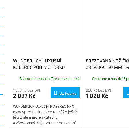
WUNDERLICH LUXUSNÍ
FRÉZOVANÁ NOŽIČK
KOBEREC POD MOTORKU
ZRCÁTKA 150 MM če
270cm
Skladem u nás do 7 pracovních dnů
Skladem u nás do 7 p
1 683 Kč bez DPH
850 Kč bez DPH
Do košíku
2 037 Kč
1 028 Kč
WUNDERLICH LUXUSNÍ KOBEREC PRO
BMW speciální kolekce Nemůže ještě
létat, ale jinak je skutečný
a všestranný. Stylová a velmi kvalitní
podložka pod každý motocykl do...