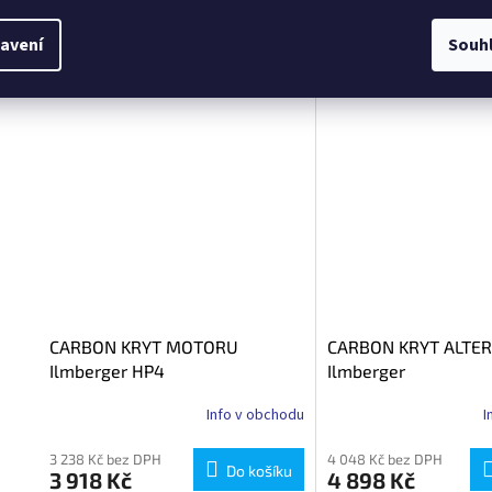
avení
Souh
Kód:
35880-001
K
Tip
Tip
CARBON KRYT MOTORU
CARBON KRYT ALTE
Ilmberger HP4
Ilmberger
Info v obchodu
I
3 238 Kč bez DPH
4 048 Kč bez DPH
Do košíku
3 918 Kč
4 898 Kč