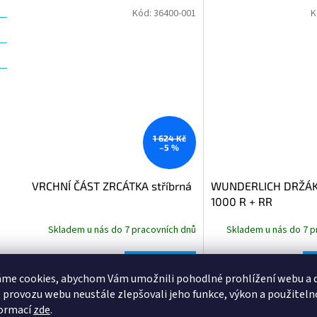
Kód:
36400-001
K
1 624 Kč
–5 %
VRCHNÍ ČÁST ZRCÁTKA stříbrná
WUNDERLICH DRŽÁK
1000 R + RR
Skladem u nás do 7 pracovních dnů
Skladem u nás do 7 p
1 274 Kč bez DPH
4 616 Kč bez DPH
Do košíku
1 542 Kč
5 585 Kč
me cookies, abychom Vám umožnili pohodlné prohlížení webu a d
 provozu webu neustále zlepšovali jeho funkce, výkon a použiteln
formací
zde
.