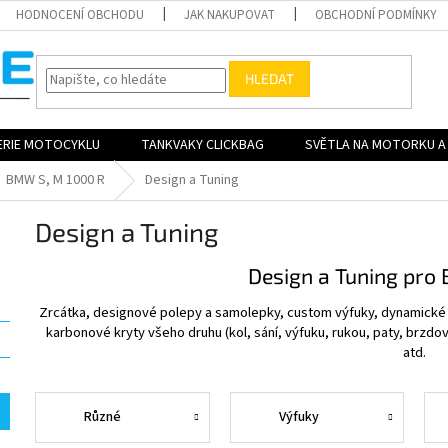
HODNOCENÍ OBCHODU
JAK NAKUPOVAT
OBCHODNÍ PODMÍNKY
HLEDAT
ERIE MOTOCYKLU
TANKVAKY CLICKBAG
SVĚTLA NA MOTORKU A 
BMW S, M 1000 R
Design a Tuning
Design a Tuning
Design a Tuning pro
Zrcátka, designové polepy a samolepky, custom výfuky, dynamické p
karbonové kryty všeho druhu (kol, sání, výfuku, rukou, paty, brzdov
atd.
Různé
Výfuky