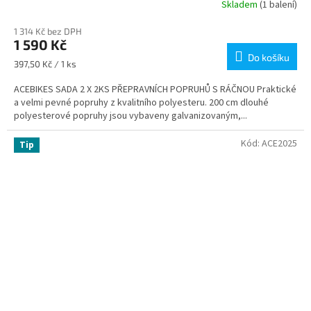
Skladem
(1 balení)
1 314 Kč bez DPH
1 590 Kč
Do košíku
Měrná
397,50 Kč / 1 ks
cena:
ACEBIKES SADA 2 X 2KS PŘEPRAVNÍCH POPRUHŮ S RÁČNOU Praktické
a velmi pevné popruhy z kvalitního polyesteru. 200 cm dlouhé
polyesterové popruhy jsou vybaveny galvanizovaným,...
Kód:
ACE2025
Tip