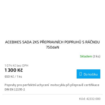
ACEBIKES SADA 2KS PŘEPRAVNÍCH POPRUHŮ S RÁČNOU
750daN
Skladem
(3 ks)
1 074 Kč bez DPH
1 300 Kč
Do košíku
Měrná
650 Kč / 1 ks
cena:
Popruhy pro perfektní uchycení motocyklu při přepravě certifikace
DIN EN 12195-2
Kód:
42332-000