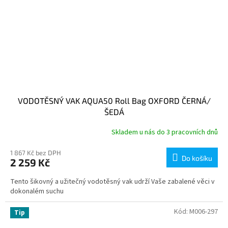
VODOTĚSNÝ VAK AQUA50 Roll Bag OXFORD ČERNÁ/
ŠEDÁ
Skladem u nás do 3 pracovních dnů
1 867 Kč bez DPH
Do košíku
2 259 Kč
Tento šikovný a užitečný vodotěsný vak udrží Vaše zabalené věci v
dokonalém suchu
Kód:
M006-297
Tip