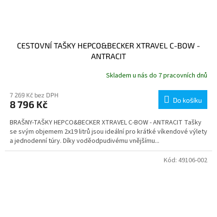
CESTOVNÍ TAŠKY HEPCO&BECKER XTRAVEL C-BOW -
ANTRACIT
Skladem u nás do 7 pracovních dnů
7 269 Kč bez DPH
Do košíku
8 796 Kč
BRAŠNY-TAŠKY HEPCO&BECKER XTRAVEL C-BOW - ANTRACIT Tašky
se svým objemem 2x19 litrů jsou ideální pro krátké víkendové výlety
a jednodenní túry. Díky voděodpudivému vnějšímu...
Kód:
49106-002