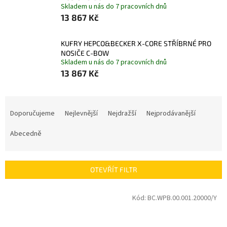
Skladem u nás do 7 pracovních dnů
13 867 Kč
KUFRY HEPCO&BECKER X-CORE STŘÍBRNÉ PRO
NOSIČE C-BOW
Skladem u nás do 7 pracovních dnů
13 867 Kč
Ř
a
Doporučujeme
Nejlevnější
Nejdražší
Nejprodávanější
z
e
Abecedně
n
í
p
OTEVŘÍT FILTR
r
o
V
Kód:
BC.WPB.00.001.20000/Y
d
ý
u
p
k
i