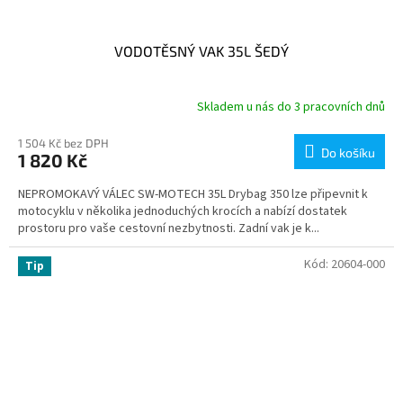
VODOTĚSNÝ VAK 35L ŠEDÝ
Skladem u nás do 3 pracovních dnů
1 504 Kč bez DPH
Do košíku
1 820 Kč
NEPROMOKAVÝ VÁLEC SW-MOTECH 35L Drybag 350 lze připevnit k
motocyklu v několika jednoduchých krocích a nabízí dostatek
prostoru pro vaše cestovní nezbytnosti. Zadní vak je k...
Kód:
20604-000
Tip