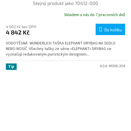
Stejný produkt jako 70412-000
Skladem u nás do 7 pracovních dnů
4 002 Kč bez DPH
Do košíku
4 842 Kč
VODOTĚSNÁ WUNDERLICH TAŠKA ELEPHANT DRYBAG NA SEDLO
NEBO NOSIČ Všechny tašky ze série »ELEPHANT« DRYBAG se
vyznačují redukovaným puristickým designem...
Kód:
M006-304
Tip