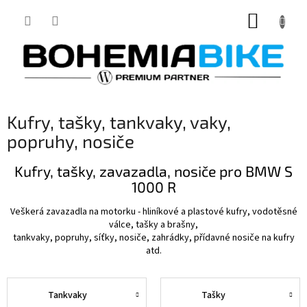
Přejít
NÁKUP
na
obsah
KOŠÍK
Kufry, tašky, tankvaky, vaky,
popruhy, nosiče
Kufry, tašky, zavazadla, nosiče pro BMW S
1000 R
Veškerá zavazadla na motorku - hliníkové a plastové kufry, vodotěsné
válce, tašky a brašny,
tankvaky, popruhy, síťky, nosiče, zahrádky, přídavné nosiče na kufry
atd.
Tankvaky
Tašky