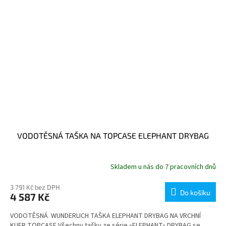
VODOTĚSNÁ TAŠKA NA TOPCASE ELEPHANT DRYBAG
Skladem u nás do 7 pracovních dnů
3 791 Kč bez DPH
Do košíku
4 587 Kč
VODOTĚSNÁ WUNDERLICH TAŠKA ELEPHANT DRYBAG NA VRCHNÍ
KUFR TOPCASE Všechny tašky ze série »ELEPHANT« DRYBAG se