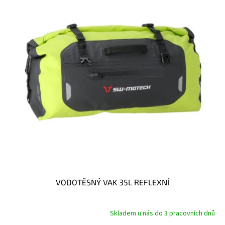
t
s
ů
p
r
o
d
u
k
t
ů
VODOTĚSNÝ VAK 35L REFLEXNÍ
Skladem u nás do 3 pracovních dnů