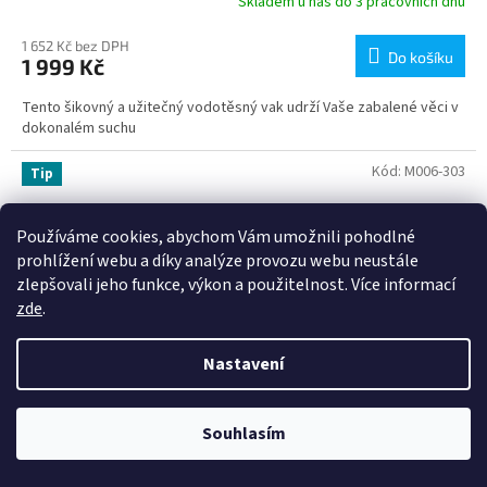
Skladem u nás do 3 pracovních dnů
1 652 Kč bez DPH
Do košíku
1 999 Kč
Tento šikovný a užitečný vodotěsný vak udrží Vaše zabalené věci v
dokonalém suchu
Kód:
M006-303
Tip
Používáme cookies, abychom Vám umožnili pohodlné
prohlížení webu a díky analýze provozu webu neustále
zlepšovali jeho funkce, výkon a použitelnost. Více informací
zde
.
Nastavení
Souhlasím