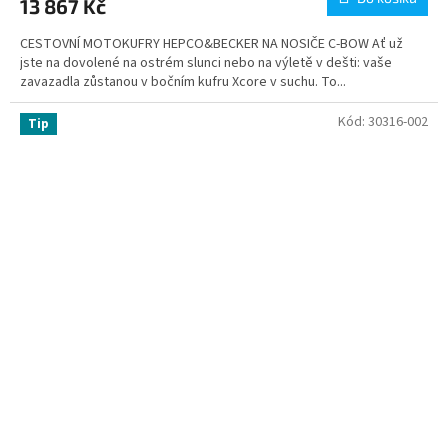
13 867 Kč
CESTOVNÍ MOTOKUFRY HEPCO&BECKER NA NOSIČE C-BOW Ať už
jste na dovolené na ostrém slunci nebo na výletě v dešti: vaše
zavazadla zůstanou v bočním kufru Xcore v suchu. To...
Kód:
30316-002
Tip