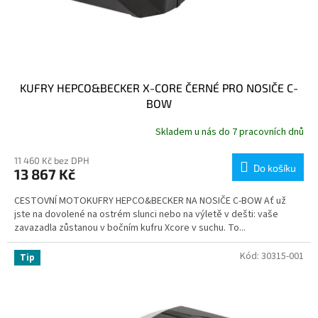
KUFRY HEPCO&BECKER X-CORE ČERNÉ PRO NOSIČE C-
BOW
Skladem u nás do 7 pracovních dnů
11 460 Kč bez DPH
Do košíku
13 867 Kč
CESTOVNÍ MOTOKUFRY HEPCO&BECKER NA NOSIČE C-BOW Ať už
jste na dovolené na ostrém slunci nebo na výletě v dešti: vaše
zavazadla zůstanou v bočním kufru Xcore v suchu. To...
Kód:
30315-001
Tip