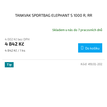
TANKVAK SPORTBAG ELEPHANT S 1000 R, RR
Skladem u nás do 7 pracovních dnů
4 002 Kč bez DPH
4 842 Kč
Do košíku
Měrná
4 842 Kč / 1 ks
cena:
Kód:
49101-202
Tip