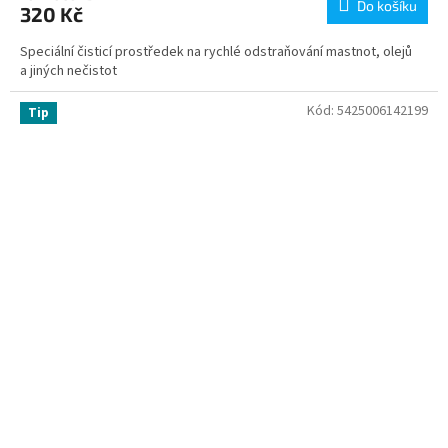
Do košíku
320 Kč
Speciální čisticí prostředek na rychlé odstraňování mastnot, olejů
a jiných nečistot
Kód:
5425006142199
Tip