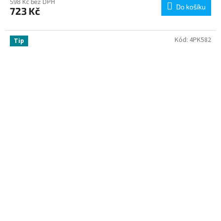
598 Kč bez DPH
Do košíku
723 Kč
Kód:
4PK582
Tip