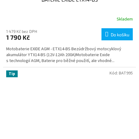
Skladem
1 479 Kč bez DPH
Do košíku
1 790 Kč
Motobaterie EXIDE AGM - ETX14-BS Bezúdržbový motocyklový
akumulátor YTX14-BS (12V-12Ah 200A)Motobaterie Exide
s technologií AGM, Baterie pro běžné použití, ale vhodné...
Kód:
BAT995
Tip