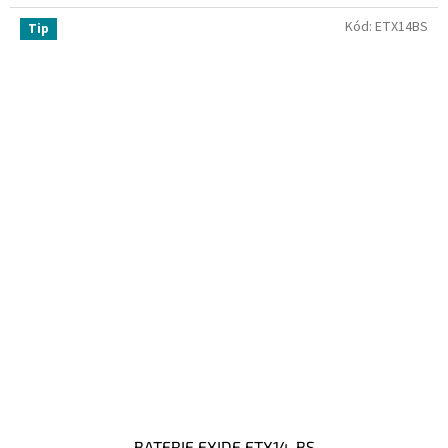
Kód:
ETX14BS
Tip
BATERIE EXIDE ETX14-BS