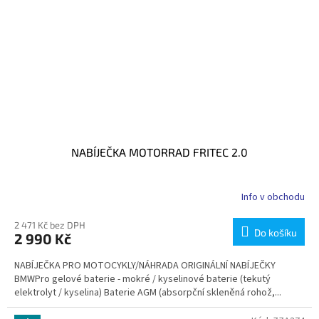
NABÍJEČKA MOTORRAD FRITEC 2.0
Info v obchodu
2 471 Kč bez DPH
Do košíku
2 990 Kč
NABÍJEČKA PRO MOTOCYKLY/NÁHRADA ORIGINÁLNÍ NABÍJEČKY
BMWPro gelové baterie - mokré / kyselinové baterie (tekutý
elektrolyt / kyselina) Baterie AGM (absorpční skleněná rohož,...