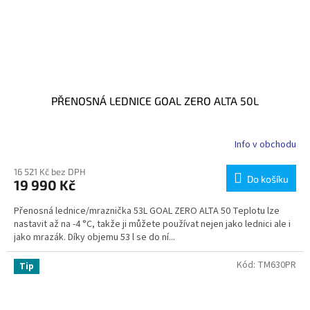
PŘENOSNÁ LEDNICE GOAL ZERO ALTA 50L
Info v obchodu
16 521 Kč bez DPH
Do košíku
19 990 Kč
Přenosná lednice/mraznička 53L GOAL ZERO ALTA 50 Teplotu lze
nastavit až na -4 °C, takže ji můžete používat nejen jako lednici ale i
jako mrazák. Díky objemu 53 l se do ní...
Kód:
TM630PR
Tip