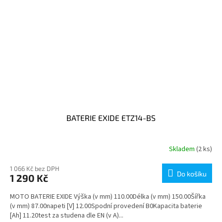
BATERIE EXIDE ETZ14-BS
Skladem
(2 ks)
1 066 Kč bez DPH
Do košíku
1 290 Kč
MOTO BATERIE EXIDE Výška (v mm) 110.00Délka (v mm) 150.00Šířka
(v mm) 87.00napeti [V] 12.00Spodní provedení B0Kapacita baterie
[Ah] 11.20test za studena dle EN (v A)...