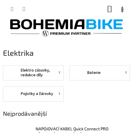
Přejít
NÁKUP
na
obsah
KOŠÍK
Elektrika
Elektro zásuvky,
Baterie
redukce díly
Pojistky a žárovky
Nejprodávanější
NAPOJOVACÍ KABEL Quick Connect PRO