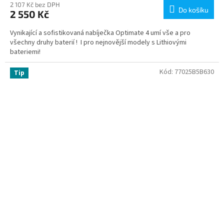
2 107 Kč bez DPH
Do košíku
2 550 Kč
Vynikající a sofistikovaná nabíječka Optimate 4 umí vše a pro
všechny druhy baterií ! I pro nejnovější modely s Lithiovými
bateriemi!
Kód:
77025B5B630
Tip