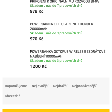
PŘIPOJENÍ K ORIGINÁLNÍMU ROZVODU BMW
Skladem u nás do 7 pracovních dnů
978 Kč
POWERBANKA CELLULARLINE THUNDER
20000mAh
Skladem u nás do 3 pracovních dnů
970 Kč
POWERBANKA OCTOPUS WIRELES BEZDRÁTOVÉ
NABÍJENÍ 10000mAh
Skladem u nás do 3 pracovních dnů
1 200 Kč
Ř
a
Doporučujeme
Nejlevnější
Nejdražší
Nejprodávanější
z
e
Abecedně
n
í